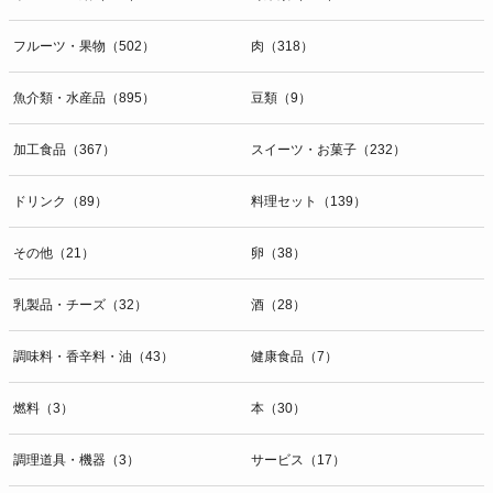
開示等のお問合せは下記の連絡先までお願い致します。
フルーツ・果物（502）
肉（318）
g）本人が個人情報を与えることの任意性及び当該情報を与えなかっ
た場合に本人に生じる結果
個人情報の提供は任意と致しますが、当社が依頼する情報の提供がな
魚介類・水産品（895）
豆類（9）
い場合、内容が正確でない場合はサービスの提供やご対応等に支障を
きたす可能性がございますのでご了承下さい。
加工食品（367）
スイーツ・お菓子（232）
h）弊社は、弊社のウェブサイトへのアクセス状況について、アクセ
ドリンク（89）
料理セット（139）
スログ、Cookie（クッキー）等を用いて管理しています。これらに
は、お客様のお名前、ご住所、電話番号、電子メールアドレスなど、
その他（21）
卵（38）
お客様を特定する個人情報は一切含まれておりません。
個人情報に関する問合わせ窓口
乳製品・チーズ（32）
酒（28）
個人情報保護管理者：オペレーション部シニアマネージャー
〒106-0044 東京都港区東麻布一丁目２７番１号 東麻布食文化ビル４
調味料・香辛料・油（43）
健康食品（7）
階
ＴＥＬ：050-5213-9267
燃料（3）
本（30）
ＦＡＸ：047-401-6847
調理道具・機器（3）
サービス（17）