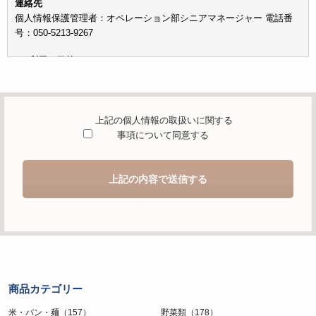
連絡先
個人情報保護管理者：オペレーション部シニアマネージャー 電話番
号：050-5213-9267
c）利用の目的
本お問い合わせフォームでご提供いただく個人情報は、お問い合わせ
を適切に受け付け、当社が提供するサービスに関する情報を電子メー
ルや電話等でご提供するために利用します。
上記の個人情報の取扱いに関する
d）個人情報を第三者に提供することが予定される場合の事項
事項について同意する
本人の同意がある場合または法令に基づく場合を除き、取得した個人
情報を第三者に提供することはありません。
上記の内容で送信する
e）個人情報の取扱いの委託を行うことが予定される場合
個人情報について当社が個人情報保護管理体制について一定の水準に
達していると認めた委託者に業務委託の目的で委託することがありま
す。
f）開示対象個人情報の開示等および問合せ窓口について
ご本人からの求めにより、当社が保有する開示対象個人情報の利用目
商品カテゴリー
的の通知・開示・内容の訂正・追加または削除・利用の停止・消去お
よび第三者への提供の停止（「開示等」といいます。）に応じます。
米・パン・麺（157）
野菜類（178）