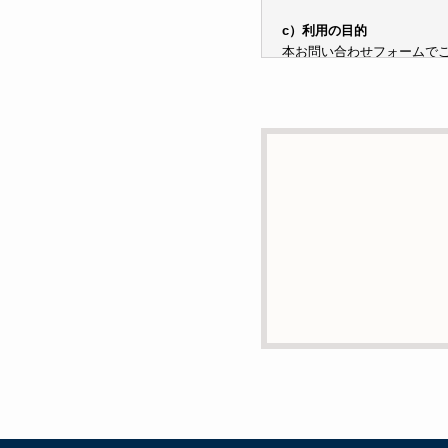
c）利用の目的
本お問い合わせフォームで
子メールや電話等でご提供
d）個人情報を第三者に提
本人の同意がある場合また
e）個人情報の取扱いの委
個人情報について当社が個
あります。
f）開示対象個人情報の開示
ご本人からの求めにより、
消去および第三者への提供
g）本人が個人情報を与え
個人情報の提供は任意と致
支障をきたす可能性がござ
h）弊社は、弊社のウェブサ
には、お客様のお名前、ご