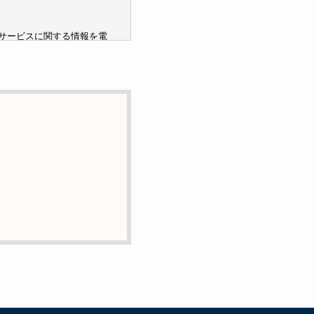
サービスに関する情報を電
ません。
託の目的で委託することが
または削除・利用の停止・
絡先までお願い致します。
ービスの提供やご対応等に
用いて管理しています。これら
含まれておりません。