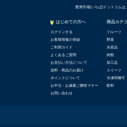
豊洲市場(いちば)ドットコム
個人情報に関する問合わせ
個人情報保護管理者：オペ
〒106-0044 東京都港
はじめての方へ
商品カテ
ＴＥＬ：050-5213-9267
ログインする
フルーツ
ＦＡＸ：047-401-6847
お客様情報の登録
野菜
ご利用ガイド
水産品
よくあるご質問
肉類
お支払い方法について
加工品
送料・商品のお届け
スイーツ
ポイントについて
冷凍同梱可
お中元・お歳暮ご贈答マナー
飲料
お問い合わせ