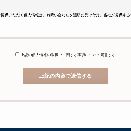
ご提供いただく個人情報は、お問い合わせを適切に受け付け、当社が提供する
するために利用します。
供することが予定される場合の事項
は法令に基づく場合を除き、取得した個人情報を第三者に提供することはあり
託を行うことが予定される場合
上記の個人情報の取扱いに関する
事項について同意する
人情報保護管理体制について一定の水準に達していると認めた委託者に業務委
等および問合せ窓口について
上記の内容で送信する
当社が保有する開示対象個人情報の利用目的の通知・開示・内容の訂正・追加
の停止（「開示等」といいます。）に応じます。開示等のお問合せは下記の連
ることの任意性及び当該情報を与えなかった場合に本人に生じる結果
しますが、当社が依頼する情報の提供がない場合、内容が正確でない場合はサ
いますのでご了承下さい。
イトへのアクセス状況について、アクセスログ、Cookie（クッキー）等を
住所、電話番号、電子メールアドレスなど、お客様を特定する個人情報は一切