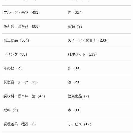
開示等のお問合せは下記の連絡先までお願い致します。
フルーツ・果物（492）
肉（317）
g）本人が個人情報を与えることの任意性及び当該情報を与えなかっ
た場合に本人に生じる結果
個人情報の提供は任意と致しますが、当社が依頼する情報の提供がな
魚介類・水産品（888）
豆類（9）
い場合、内容が正確でない場合はサービスの提供やご対応等に支障を
きたす可能性がございますのでご了承下さい。
加工食品（364）
スイーツ・お菓子（233）
h）弊社は、弊社のウェブサイトへのアクセス状況について、アクセ
ドリンク（88）
料理セット（139）
スログ、Cookie（クッキー）等を用いて管理しています。これらに
は、お客様のお名前、ご住所、電話番号、電子メールアドレスなど、
その他（21）
卵（38）
お客様を特定する個人情報は一切含まれておりません。
個人情報に関する問合わせ窓口
乳製品・チーズ（32）
酒（28）
個人情報保護管理者：オペレーション部シニアマネージャー
〒106-0044 東京都港区東麻布一丁目２７番１号 東麻布食文化ビル４
調味料・香辛料・油（43）
健康食品（7）
階
ＴＥＬ：050-5213-9267
燃料（3）
本（30）
ＦＡＸ：047-401-6847
調理道具・機器（3）
サービス（17）