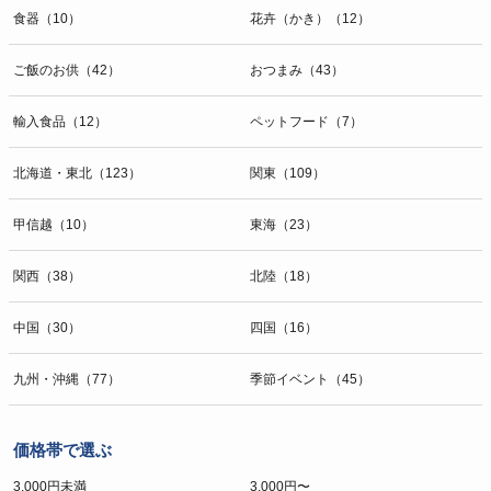
食器（10）
花卉（かき）（12）
ご飯のお供（42）
おつまみ（43）
輸入食品（12）
ペットフード（7）
北海道・東北（123）
関東（109）
甲信越（10）
東海（23）
関西（38）
北陸（18）
中国（30）
四国（16）
九州・沖縄（77）
季節イベント（45）
価格帯で選ぶ
3,000円未満
3,000円〜