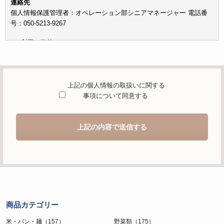
連絡先
個人情報保護管理者：オペレーション部シニアマネージャー 電話番
号：050-5213-9267
c）利用の目的
本お問い合わせフォームでご提供いただく個人情報は、お問い合わせ
を適切に受け付け、当社が提供するサービスに関する情報を電子メー
ルや電話等でご提供するために利用します。
上記の個人情報の取扱いに関する
d）個人情報を第三者に提供することが予定される場合の事項
事項について同意する
本人の同意がある場合または法令に基づく場合を除き、取得した個人
情報を第三者に提供することはありません。
上記の内容で送信する
e）個人情報の取扱いの委託を行うことが予定される場合
個人情報について当社が個人情報保護管理体制について一定の水準に
達していると認めた委託者に業務委託の目的で委託することがありま
す。
f）開示対象個人情報の開示等および問合せ窓口について
ご本人からの求めにより、当社が保有する開示対象個人情報の利用目
商品カテゴリー
的の通知・開示・内容の訂正・追加または削除・利用の停止・消去お
よび第三者への提供の停止（「開示等」といいます。）に応じます。
米・パン・麺（157）
野菜類（175）