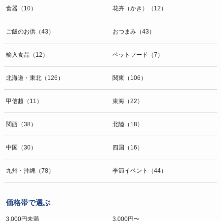
食器（10）
花卉（かき）（12）
ご飯のお供（43）
おつまみ（43）
輸入食品（12）
ペットフード（7）
北海道・東北（126）
関東（106）
甲信越（11）
東海（22）
関西（38）
北陸（18）
中国（30）
四国（16）
九州・沖縄（78）
季節イベント（44）
価格帯で選ぶ
3,000円未満
3,000円〜