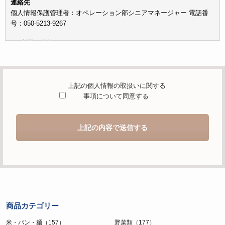
連絡先
個人情報保護管理者：オペレーション部シニアマネージャー 電話番
号：050-5213-9267
c）利用の目的
本お問い合わせフォームでご提供いただく個人情報は、お問い合わせ
を適切に受け付け、当社が提供するサービスに関する情報を電子メー
ルや電話等でご提供するために利用します。
上記の個人情報の取扱いに関する
d）個人情報を第三者に提供することが予定される場合の事項
事項について同意する
本人の同意がある場合または法令に基づく場合を除き、取得した個人
情報を第三者に提供することはありません。
上記の内容で送信する
e）個人情報の取扱いの委託を行うことが予定される場合
個人情報について当社が個人情報保護管理体制について一定の水準に
達していると認めた委託者に業務委託の目的で委託することがありま
す。
f）開示対象個人情報の開示等および問合せ窓口について
ご本人からの求めにより、当社が保有する開示対象個人情報の利用目
商品カテゴリー
的の通知・開示・内容の訂正・追加または削除・利用の停止・消去お
よび第三者への提供の停止（「開示等」といいます。）に応じます。
米・パン・麺（157）
野菜類（177）