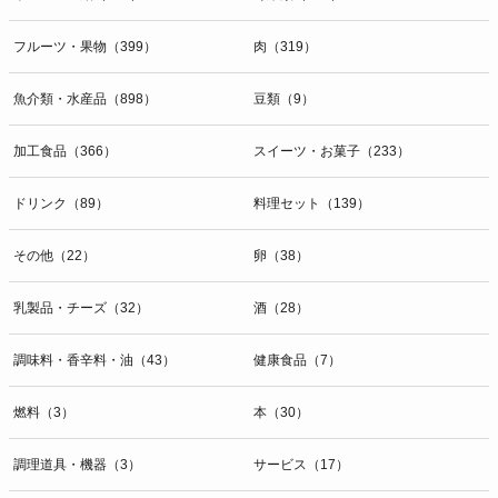
開示等のお問合せは下記の連絡先までお願い致します。
フルーツ・果物（399）
肉（319）
g）本人が個人情報を与えることの任意性及び当該情報を与えなかっ
た場合に本人に生じる結果
個人情報の提供は任意と致しますが、当社が依頼する情報の提供がな
魚介類・水産品（898）
豆類（9）
い場合、内容が正確でない場合はサービスの提供やご対応等に支障を
きたす可能性がございますのでご了承下さい。
加工食品（366）
スイーツ・お菓子（233）
h）弊社は、弊社のウェブサイトへのアクセス状況について、アクセ
ドリンク（89）
料理セット（139）
スログ、Cookie（クッキー）等を用いて管理しています。これらに
は、お客様のお名前、ご住所、電話番号、電子メールアドレスなど、
その他（22）
卵（38）
お客様を特定する個人情報は一切含まれておりません。
個人情報に関する問合わせ窓口
乳製品・チーズ（32）
酒（28）
個人情報保護管理者：オペレーション部シニアマネージャー
〒106-0044 東京都港区東麻布一丁目２７番１号 東麻布食文化ビル４
調味料・香辛料・油（43）
健康食品（7）
階
ＴＥＬ：050-5213-9267
燃料（3）
本（30）
ＦＡＸ：047-401-6847
調理道具・機器（3）
サービス（17）