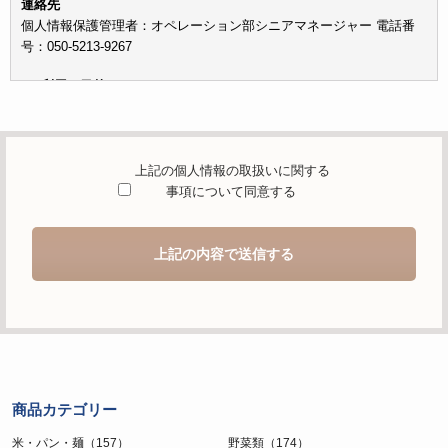
連絡先
個人情報保護管理者：オペレーション部シニアマネージャー 電話番
号：050-5213-9267
c）利用の目的
本お問い合わせフォームでご提供いただく個人情報は、お問い合わせ
を適切に受け付け、当社が提供するサービスに関する情報を電子メー
ルや電話等でご提供するために利用します。
上記の個人情報の取扱いに関する
d）個人情報を第三者に提供することが予定される場合の事項
事項について同意する
本人の同意がある場合または法令に基づく場合を除き、取得した個人
情報を第三者に提供することはありません。
上記の内容で送信する
e）個人情報の取扱いの委託を行うことが予定される場合
個人情報について当社が個人情報保護管理体制について一定の水準に
達していると認めた委託者に業務委託の目的で委託することがありま
す。
f）開示対象個人情報の開示等および問合せ窓口について
ご本人からの求めにより、当社が保有する開示対象個人情報の利用目
商品カテゴリー
的の通知・開示・内容の訂正・追加または削除・利用の停止・消去お
よび第三者への提供の停止（「開示等」といいます。）に応じます。
米・パン・麺（157）
野菜類（174）