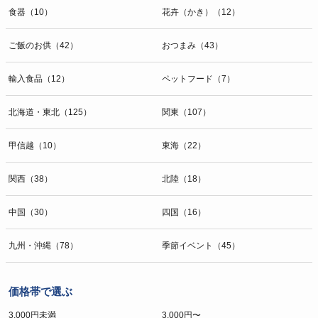
食器（10）
花卉（かき）（12）
ご飯のお供（42）
おつまみ（43）
輸入食品（12）
ペットフード（7）
北海道・東北（125）
関東（107）
甲信越（10）
東海（22）
関西（38）
北陸（18）
中国（30）
四国（16）
九州・沖縄（78）
季節イベント（45）
価格帯で選ぶ
3,000円未満
3,000円〜