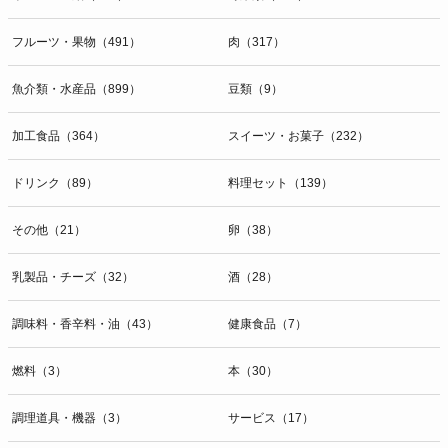
開示等のお問合せは下記の連絡先までお願い致します。
フルーツ・果物（491）
肉（317）
g）本人が個人情報を与えることの任意性及び当該情報を与えなかっ
た場合に本人に生じる結果
個人情報の提供は任意と致しますが、当社が依頼する情報の提供がな
魚介類・水産品（899）
豆類（9）
い場合、内容が正確でない場合はサービスの提供やご対応等に支障を
きたす可能性がございますのでご了承下さい。
加工食品（364）
スイーツ・お菓子（232）
h）弊社は、弊社のウェブサイトへのアクセス状況について、アクセ
ドリンク（89）
料理セット（139）
スログ、Cookie（クッキー）等を用いて管理しています。これらに
は、お客様のお名前、ご住所、電話番号、電子メールアドレスなど、
その他（21）
卵（38）
お客様を特定する個人情報は一切含まれておりません。
個人情報に関する問合わせ窓口
乳製品・チーズ（32）
酒（28）
個人情報保護管理者：オペレーション部シニアマネージャー
〒106-0044 東京都港区東麻布一丁目２７番１号 東麻布食文化ビル４
調味料・香辛料・油（43）
健康食品（7）
階
ＴＥＬ：050-5213-9267
燃料（3）
本（30）
ＦＡＸ：047-401-6847
調理道具・機器（3）
サービス（17）