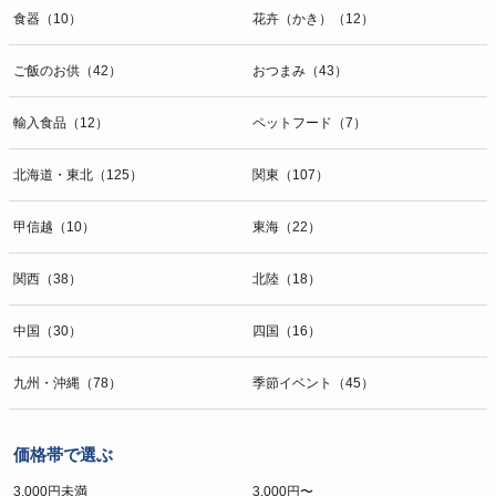
食器（10）
花卉（かき）（12）
ご飯のお供（42）
おつまみ（43）
輸入食品（12）
ペットフード（7）
北海道・東北（125）
関東（107）
甲信越（10）
東海（22）
関西（38）
北陸（18）
中国（30）
四国（16）
九州・沖縄（78）
季節イベント（45）
価格帯で選ぶ
3,000円未満
3,000円〜