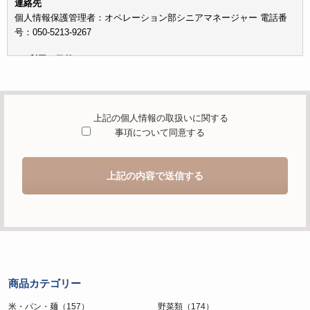
連絡先
個人情報保護管理者：オペレーション部シニアマネージャー 電話番
号：050-5213-9267
c）利用の目的
本お問い合わせフォームでご提供いただく個人情報は、お問い合わせ
を適切に受け付け、当社が提供するサービスに関する情報を電子メー
ルや電話等でご提供するために利用します。
上記の個人情報の取扱いに関する
d）個人情報を第三者に提供することが予定される場合の事項
事項について同意する
本人の同意がある場合または法令に基づく場合を除き、取得した個人
情報を第三者に提供することはありません。
上記の内容で送信する
e）個人情報の取扱いの委託を行うことが予定される場合
個人情報について当社が個人情報保護管理体制について一定の水準に
達していると認めた委託者に業務委託の目的で委託することがありま
す。
f）開示対象個人情報の開示等および問合せ窓口について
ご本人からの求めにより、当社が保有する開示対象個人情報の利用目
商品カテゴリー
的の通知・開示・内容の訂正・追加または削除・利用の停止・消去お
よび第三者への提供の停止（「開示等」といいます。）に応じます。
米・パン・麺（157）
野菜類（174）