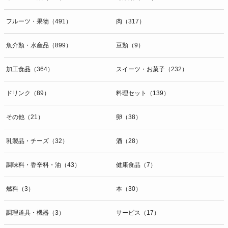
開示等のお問合せは下記の連絡先までお願い致します。
フルーツ・果物（491）
肉（317）
g）本人が個人情報を与えることの任意性及び当該情報を与えなかっ
た場合に本人に生じる結果
個人情報の提供は任意と致しますが、当社が依頼する情報の提供がな
魚介類・水産品（899）
豆類（9）
い場合、内容が正確でない場合はサービスの提供やご対応等に支障を
きたす可能性がございますのでご了承下さい。
加工食品（364）
スイーツ・お菓子（232）
h）弊社は、弊社のウェブサイトへのアクセス状況について、アクセ
ドリンク（89）
料理セット（139）
スログ、Cookie（クッキー）等を用いて管理しています。これらに
は、お客様のお名前、ご住所、電話番号、電子メールアドレスなど、
その他（21）
卵（38）
お客様を特定する個人情報は一切含まれておりません。
個人情報に関する問合わせ窓口
乳製品・チーズ（32）
酒（28）
個人情報保護管理者：オペレーション部シニアマネージャー
〒106-0044 東京都港区東麻布一丁目２７番１号 東麻布食文化ビル４
調味料・香辛料・油（43）
健康食品（7）
階
ＴＥＬ：050-5213-9267
燃料（3）
本（30）
ＦＡＸ：047-401-6847
調理道具・機器（3）
サービス（17）