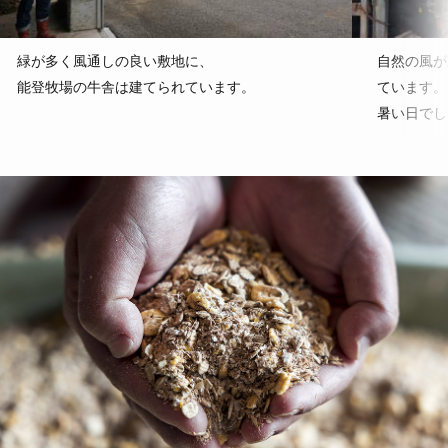
緑が多く風通しの良い敷地に、
自然の風が
能登牧場の牛舎は建てられています。
ています。
暑い日でし