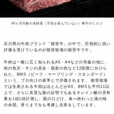
40ヶ月月齢の未経産（子供を産んでいない）雌牛のミスジ
石川県の牛肉ブランド「能登牛」の中で、圧倒的に高い
評価を受けているのが能登牧場の能登牛です。
牛肉は一般に広く知られるA5・A4などの等級の他に、
肉の色沢・サシの具合・脂肪の色など12段階に分けら
れた、BMS（ビーフ・マーブリング・スタンダード）
という、プロ向けの基準とで評価されます。 能登牧場
では生産される牛肉はほとんどがA5、BMSも平均11以
上で、さらに良質な脂の証明でもあるオレイン酸の含有
量を1頭1頭計測し、脂の口どけ、食べ終わった後の味
の余韻、香りまでをも考慮し生産をしています。