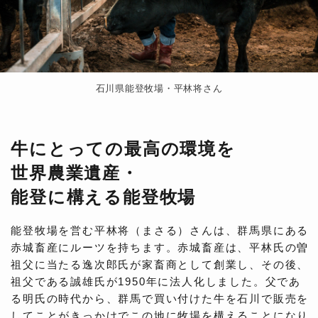
石川県能登牧場・平林将さん
牛にとっての最高の環境を
世界農業遺産・
能登に構える能登牧場
能登牧場を営む平林将（まさる）さんは、群馬県にある
赤城畜産にルーツを持ちます。赤城畜産は、平林氏の曽
祖父に当たる逸次郎氏が家畜商として創業し、その後、
祖父である誠雄氏が1950年に法人化しました。父であ
る明氏の時代から、群馬で買い付けた牛を石川で販売を
してことがきっかけでこの地に牧場を構えることになり