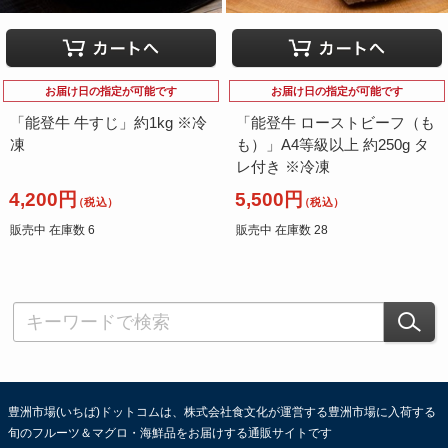
お届け日の指定が可能です
お届け日の指定が可能です
「能登牛 牛すじ」約1kg ※冷
「能登牛 ローストビーフ（も
凍
も）」A4等級以上 約250g タ
レ付き ※冷凍
4,200円
5,500円
（税込）
（税込）
販売中 在庫数 6
販売中 在庫数 28
豊洲市場(いちば)ドットコムは、株式会社食文化が運営する豊洲市場に入荷する
旬のフルーツ＆マグロ・海鮮品をお届けする通販サイトです