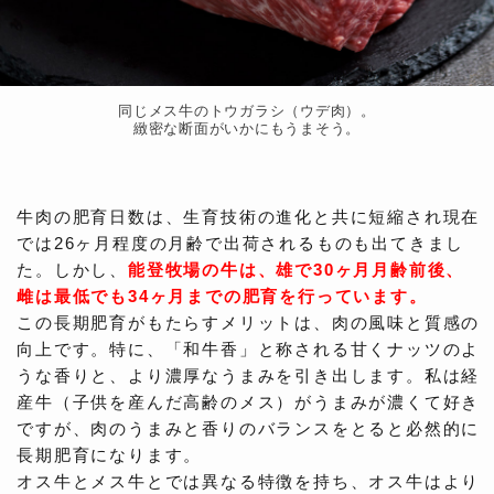
同じメス牛のトウガラシ（ウデ肉）。
緻密な断面がいかにもうまそう。
牛肉の肥育日数は、生育技術の進化と共に短縮され現在
では26ヶ月程度の月齢で出荷されるものも出てきまし
た。しかし、
能登牧場の牛は、雄で30ヶ月月齢前後、
雌は最低でも34ヶ月までの肥育を行っています。
この長期肥育がもたらすメリットは、肉の風味と質感の
向上です。特に、「和牛香」と称される甘くナッツのよ
うな香りと、より濃厚なうまみを引き出します。私は経
産牛（子供を産んだ高齢のメス）がうまみが濃くて好き
ですが、肉のうまみと香りのバランスをとると必然的に
長期肥育になります。
オス牛とメス牛とでは異なる特徴を持ち、オス牛はより