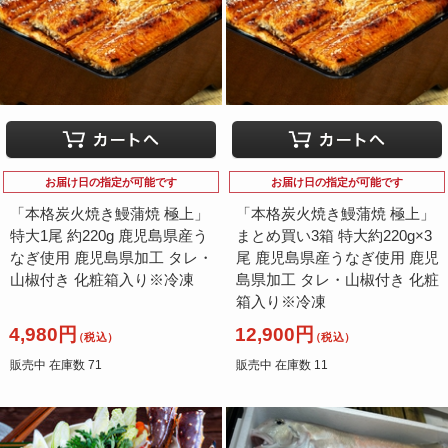
お届け日の指定が可能です
お届け日の指定が可能です
「本格炭火焼き鰻蒲焼 極上」
「本格炭火焼き鰻蒲焼 極上」
特大1尾 約220g 鹿児島県産う
まとめ買い3箱 特大約220g×3
なぎ使用 鹿児島県加工 タレ・
尾 鹿児島県産うなぎ使用 鹿児
山椒付き 化粧箱入り※冷凍
島県加工 タレ・山椒付き 化粧
箱入り※冷凍
4,980円
12,900円
（税込）
（税込）
販売中 在庫数 71
販売中 在庫数 11