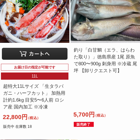
釣り「白甘鯛（エラ、はらわ
た取り）」徳島県産 1尾 原魚
で800〜900g 刺身用 ※冷蔵 尾
お届け日の指定が可能です
坪 【卸リクエスト可】
11L
超特大11Lサイズ 「生タラバ
ガニ・ハーフカット」 加熱用
計約1.6kg 目安5〜6人前 ロシ
ア産 国内加工 ※冷凍
5,700円
（税込）
22,800円
（税込）
販売終了
販売中 在庫数 18