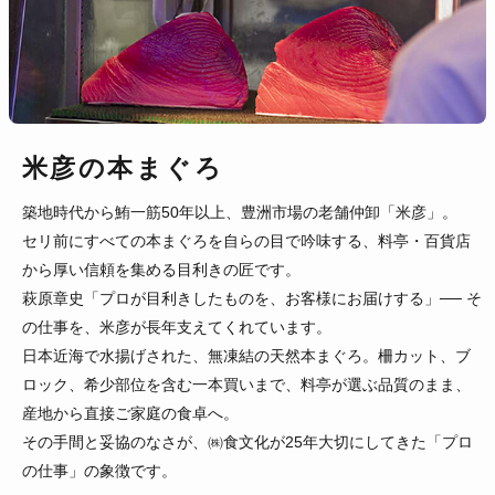
米彦の本まぐろ
築地時代から鮪一筋50年以上、豊洲市場の老舗仲卸「米彦」。
セリ前にすべての本まぐろを自らの目で吟味する、料亭・百貨店
から厚い信頼を集める目利きの匠です。
萩原章史「プロが目利きしたものを、お客様にお届けする」── そ
の仕事を、米彦が長年支えてくれています。
日本近海で水揚げされた、無凍結の天然本まぐろ。柵カット、ブ
ロック、希少部位を含む一本買いまで、料亭が選ぶ品質のまま、
産地から直接ご家庭の食卓へ。
その手間と妥協のなさが、㈱食文化が25年大切にしてきた「プロ
の仕事」の象徴です。