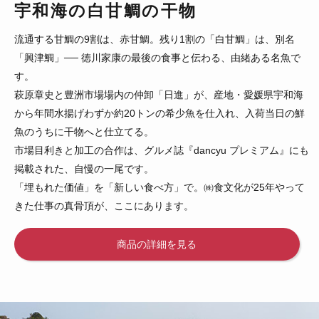
宇和海の白甘鯛の干物
流通する甘鯛の9割は、赤甘鯛。残り1割の「白甘鯛」は、別名
「興津鯛」── 徳川家康の最後の食事と伝わる、由緒ある名魚で
す。
萩原章史と豊洲市場場内の仲卸「日進」が、産地・愛媛県宇和海
から年間水揚げわずか約20トンの希少魚を仕入れ、入荷当日の鮮
魚のうちに干物へと仕立てる。
市場目利きと加工の合作は、グルメ誌『dancyu プレミアム』にも
掲載された、自慢の一尾です。
「埋もれた価値」を「新しい食べ方」で。㈱食文化が25年やって
きた仕事の真骨頂が、ここにあります。
商品の詳細を見る