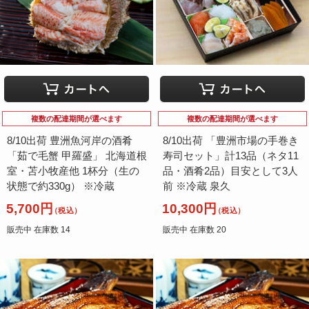
複数の配達期間が選べます
複数の配達期間が選べます
8/10出荷 豊洲魚河岸の酒肴
8/10出荷 「豊洲市場の手巻き
「茹で毛蟹 甲羅盛」 北海道根
寿司セット」計13品（ネタ11
室・苫小牧産他 1杯分（生の
品・酒肴2品）目安として3人
状態で約330g） ※冷蔵
前 ※冷蔵 泉久
5,700円
10,300円
（税込）
（税込）
販売中 在庫数 14
販売中 在庫数 20