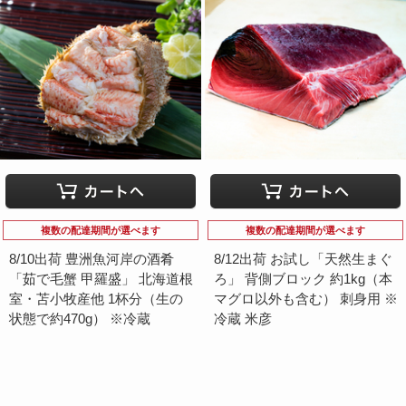
複数の配達期間が選べます
複数の配達期間が選べます
8/10出荷 豊洲魚河岸の酒肴
8/12出荷 お試し「天然生まぐ
「茹で毛蟹 甲羅盛」 北海道根
ろ」 背側ブロック 約1kg（本
室・苫小牧産他 1杯分（生の
マグロ以外も含む） 刺身用 ※
状態で約470g） ※冷蔵
冷蔵 米彦
8,600円
12,500円
（税込）
（税込）
販売中 在庫数 4
販売中 在庫数 10