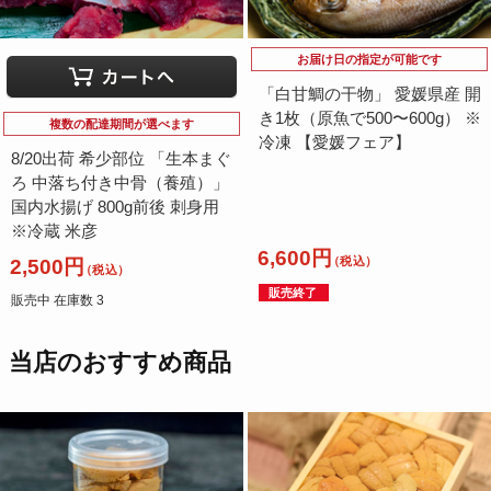
お届け日の指定が可能です
「白甘鯛の干物」 愛媛県産 開
き1枚（原魚で500〜600g） ※
複数の配達期間が選べます
冷凍 【愛媛フェア】
8/20出荷 希少部位 「生本まぐ
ろ 中落ち付き中骨（養殖）」
国内水揚げ 800g前後 刺身用
※冷蔵 米彦
6,600円
（税込）
2,500円
（税込）
販売終了
販売中 在庫数 3
当店のおすすめ商品