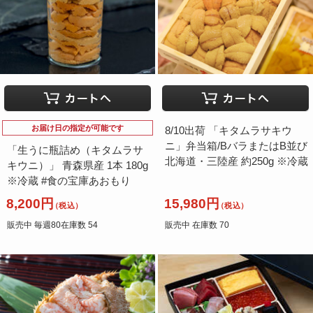
お届け日の指定が可能です
8/10出荷 「キタムラサキウ
ニ」弁当箱/BバラまたはB並び
「生うに瓶詰め（キタムラサ
北海道・三陸産 約250g ※冷蔵
キウニ）」 青森県産 1本 180g
※冷蔵 #食の宝庫あおもり
8,200円
15,980円
（税込）
（税込）
販売中 毎週80在庫数 54
販売中 在庫数 70