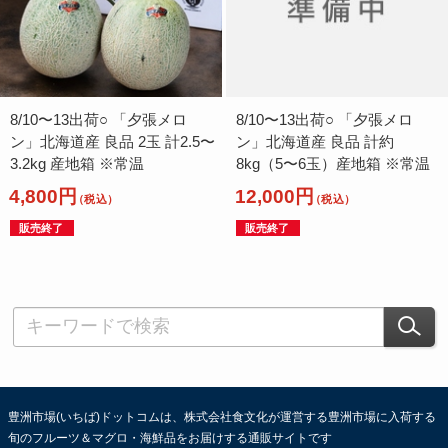
8/10〜13出荷○ 「夕張メロ
8/10〜13出荷○ 「夕張メロ
ン」北海道産 良品 2玉 計2.5〜
ン」北海道産 良品 計約
3.2kg 産地箱 ※常温
8kg（5〜6玉）産地箱 ※常温
4,800円
12,000円
（税込）
（税込）
販売終了
販売終了
豊洲市場(いちば)ドットコムは、株式会社食文化が運営する豊洲市場に入荷する
旬のフルーツ＆マグロ・海鮮品をお届けする通販サイトです