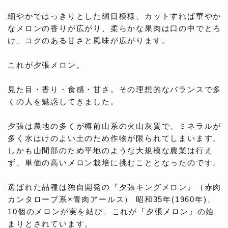
細やかではっきりとした網目模様、カットすれば華やか
なメロンの香りが広がり、柔らかな果肉は口の中でとろ
け、コクのある甘さと風味が広がります。
これが夕張メロン。
見た目・香り・食感・甘さ。その理想的なバランスで多
くの人を魅惑してきました。
夕張は農地の多くが樽前山系の火山灰質で、ミネラルが
多く水はけのよい土のため作物が限られてしまいます。
しかも山間部のため平地のような大規模な農業は行え
ず、単価の高いメロン栽培に挑むこととなったのです。
選ばれた品種は独自開発の『夕張キングメロン』（赤肉
カンタロープ系×青肉アールス） 昭和35年(1960年)、
10個のメロンが実を結び、これが『夕張メロン』の始
まりとされています。