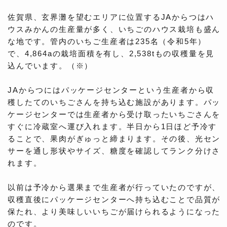
佐賀県、玄界灘を望むエリアに位置するJAからつはハ
ウスみかんの生産量が多く、いちごのハウス栽培も盛ん
な地です。管内のいちご生産者は235名（令和5年）
で、4,864aの栽培面積を有し、2,538tもの収穫量を見
込んでいます。（※）
JAからつにはパッケージセンターという生産者から収
穫したてのいちごさんを持ち込む施設があります。パッ
ケージセンターでは生産者から受け取ったいちごさんを
すぐに冷蔵室へ運び入れます。半日から1日ほど予冷す
ることで、果肉がぎゅっと締まります。その後、光セン
サーを通し形状やサイズ、糖度を確認してランク分けさ
れます。
以前は予冷から選果まで生産者が行っていたのですが、
収穫直後にパッケージセンターへ持ち込むことで品質が
保たれ、より美味しいいちごが届けられるようになった
のです。