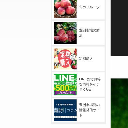
旬のフルーツ
豊洲市場の鮮
魚
定期購入
LINE@でお得
な情報をイチ
早くGET
豊洲市場発の
情報発信サイ
ト