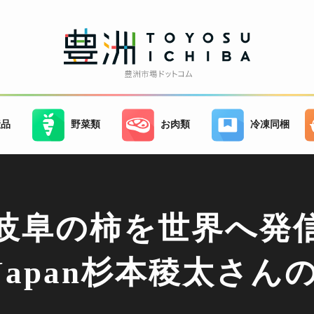
産品
野菜類
お肉類
冷凍同梱
岐阜の柿を世界へ発
Japan
杉本稜太さん