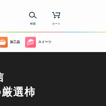
検索
カート
加工品
スイーツ
信
の厳選柿