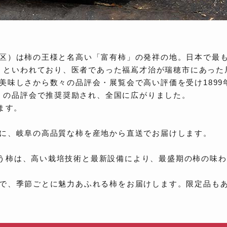
区）は柿の王様と名高い「富有柿」の発祥の地。日本で最
5年）といわれており、医者であった福嶌才治が瑞穂市にあっ
美味しさから数々の品評会・展覧会で高い評価を受け1899
年）の品評会で推奨奨励され、全国に広がりました。
ます。
に、岐阜の高品質な柿を産地から直送でお届けします。
氏の扱う柿は、高い栽培技術と最新設備により、最盛期の柿の
で、季節ごとに魅力あふれる柿をお届けします。限定品も