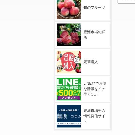
旬のフルーツ
豊洲市場の鮮
魚
定期購入
LINE@でお得
な情報をイチ
早くGET
豊洲市場発の
情報発信サイ
ト