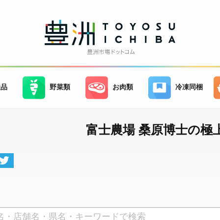
産品
野菜類
お肉類
冷凍同梱
富士農場 桑原博士の極