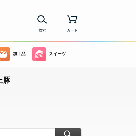
検索
カート
加工品
スイーツ
上豚