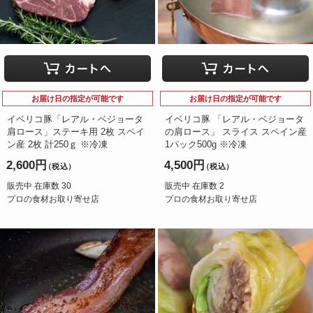
お届け日の指定が可能です
お届け日の指定が可能です
イベリコ豚「レアル・ベジョータ
イベリコ豚 「レアル・ベジョータ
肩ロース」ステーキ用 2枚 スペイ
の肩ロース」 スライス スペイン産
ン産 2枚 計250ｇ ※冷凍
1パック500g ※冷凍
2,600円
4,500円
（税込）
（税込）
販売中 在庫数 30
販売中 在庫数 2
プロの食材お取り寄せ店
プロの食材お取り寄せ店