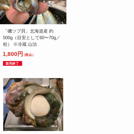
「磯ツブ貝」北海道産 約
500g（目安として60〜70g／
粒） ※冷蔵 山治
1,800円
（税込）
販売終了