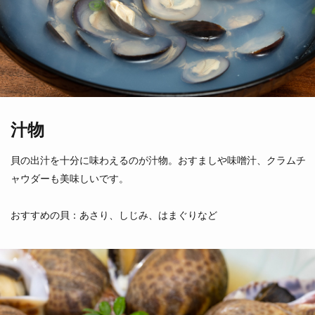
磯螺貝
黒バイ貝
（北海道）
（千葉県他）
汁物
貝の出汁を十分に味わえるのが汁物。おすましや味噌汁、クラムチ
ャウダーも美味しいです。
しろばいがい
ほっきがい
白バイ貝
北寄貝
おすすめの貝：あさり、しじみ、はまぐりなど
（山口県）
（北海道）