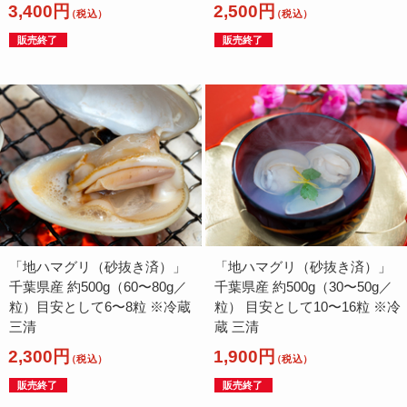
3,400円
2,500円
（税込）
（税込）
販売終了
販売終了
「地ハマグリ（砂抜き済）」
「地ハマグリ（砂抜き済）」
千葉県産 約500g（60〜80g／
千葉県産 約500g（30〜50g／
粒）目安として6〜8粒 ※冷蔵
粒） 目安として10〜16粒 ※冷
三清
蔵 三清
2,300円
1,900円
（税込）
（税込）
販売終了
販売終了