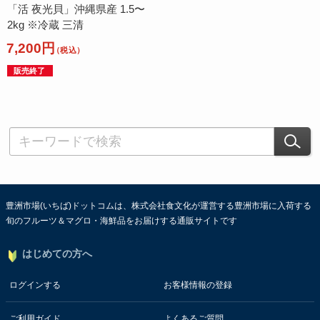
「活 夜光貝」沖縄県産 1.5〜
2kg ※冷蔵 三清
7,200円
（税込）
販売終了
豊洲市場(いちば)ドットコムは、株式会社食文化が運営する豊洲市場に入荷する
旬のフルーツ＆マグロ・海鮮品をお届けする通販サイトです
はじめての方へ
ログインする
お客様情報の登録
ご利用ガイド
よくあるご質問