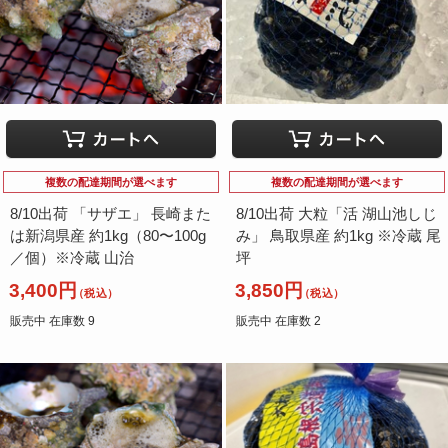
複数の配達期間が選べます
複数の配達期間が選べます
8/10出荷 「サザエ」 長崎また
8/10出荷 大粒「活 湖山池しじ
は新潟県産 約1kg（80〜100g
み」 鳥取県産 約1kg ※冷蔵 尾
／個）※冷蔵 山治
坪
3,400円
3,850円
（税込）
（税込）
販売中 在庫数 9
販売中 在庫数 2