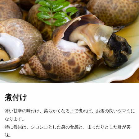
つきひがい
すだれがい
月日貝
簾貝
（鹿児島県）
（兵庫県他）
煮付け
薄い甘辛の味付け、柔らかくなるまで煮れば、お酒の良いツマミに
なります。
しろがい
ナガラミ
白貝
特に巻貝は、シコシコとした身の食感と、まったりとした肝が美
（愛知県他）
味。
（北海道他）