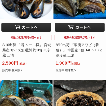
（大分県他）
（沖縄県）
and more…
複数の配達期間が選べます
複数の配達期間が選べます
8/10出荷 「活 ムール貝」 宮城
8/10出荷 「蝦夷アワビ（養
県産 サイズ無選別 約1kg ※冷
殖）」 韓国産 1個 140〜150g
蔵 三清
※冷蔵 三清
2,500円
1,900円
（税込）
（税込）
販売中 在庫数 2
販売中 在庫数 5