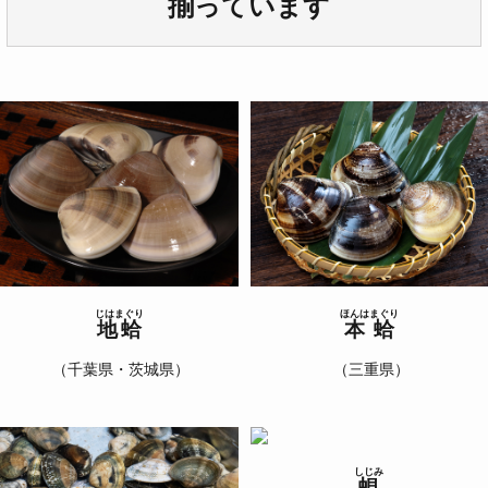
揃っています
じはまぐり
ほんはまぐり
地蛤
本蛤
（千葉県・茨城県）
（三重県）
しじみ
蜆