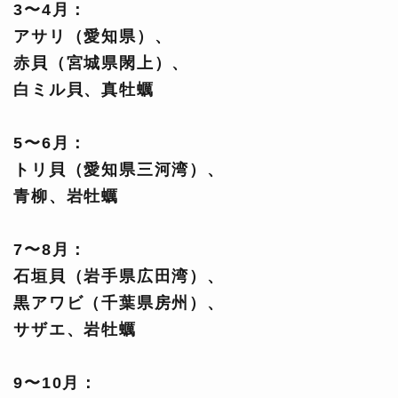
3〜4月：
アサリ（愛知県）、
赤貝（宮城県閖上）、
白ミル貝、真牡蠣
5〜6月：
トリ貝（愛知県三河湾）、
青柳、岩牡蠣
7〜8月：
石垣貝（岩手県広田湾）、
黒アワビ（千葉県房州）、
サザエ、岩牡蠣
9〜10月：