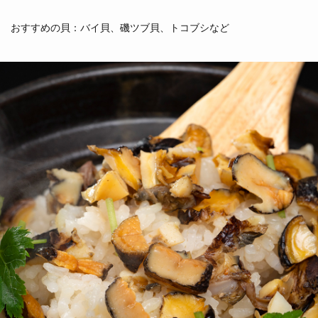
おすすめの貝：バイ貝、磯ツブ貝、トコブシなど
ムール貝
イガイ
（青森県他）
（茨城県）