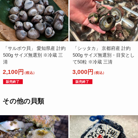
「サルボウ貝」 愛知県産 計約
「シッタカ」 京都府産 計約
500g サイズ無選別 ※冷蔵 三
500g サイズ無選別・目安とし
清
て50粒 ※冷蔵 三清
2,100円
3,000円
（税込）
（税込）
販売終了
販売終了
その他の貝類