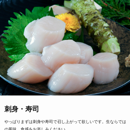
えぞあわび
本ミル貝
蝦夷鮑
（愛知県他）
（三陸・北海道）
刺身・寿司
あかあわび
赤鮑
やっぱりまずは刺身や寿司で召し上がって欲しいです。生ならでは
（千葉県他）
の風味、食感をお楽しみください。