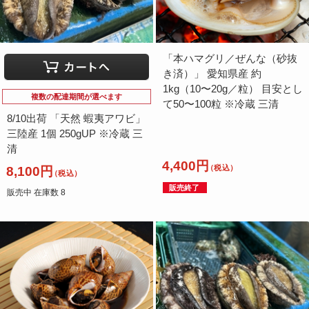
「本ハマグリ／ぜんな（砂抜
き済）」 愛知県産 約
1kg（10〜20g／粒） 目安とし
複数の配達期間が選べます
て50〜100粒 ※冷蔵 三清
8/10出荷 「天然 蝦夷アワビ」
三陸産 1個 250gUP ※冷蔵 三
清
4,400円
（税込）
8,100円
（税込）
販売終了
販売中 在庫数 8