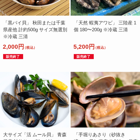
「黒バイ貝」 秋田または千葉
「天然 蝦夷アワビ」 三陸産 1
県産他 計約500g サイズ無選別
個 180〜200g ※冷蔵 三清
※冷蔵 三清
2,000円
5,200円
（税込）
（税込）
販売終了
販売終了
大サイズ「活 ムール貝」 青森
「手堀りあさり（砂抜き