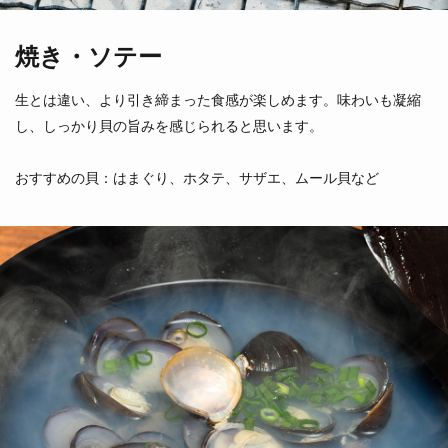
焼き・ソテー
生とは違い、より引き締まった食感が楽しめます。味わいも凝縮
し、しっかり貝の旨みを感じられると思います。
とりがい
まつぶ
おすすめの貝：はまぐり、ホタテ、サザエ、ムール貝など
鳥貝
真螺
（愛知県他）
（北海道）
いそつぶがい
くろばいがい