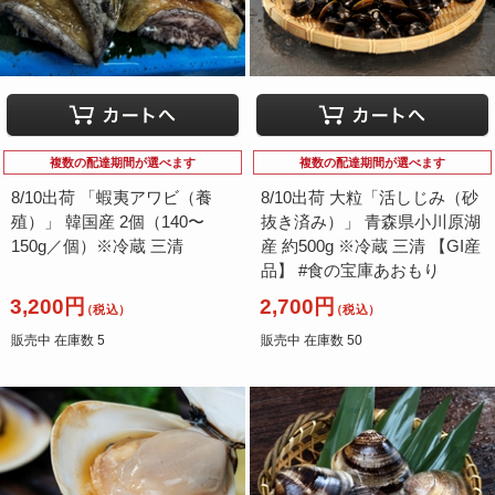
複数の配達期間が選べます
複数の配達期間が選べます
8/10出荷 「蝦夷アワビ（養
8/10出荷 大粒「活しじみ（砂
殖）」 韓国産 2個（140〜
抜き済み）」 青森県小川原湖
150g／個）※冷蔵 三清
産 約500g ※冷蔵 三清 【GI産
品】 #食の宝庫あおもり
3,200円
2,700円
（税込）
（税込）
販売中 在庫数 5
販売中 在庫数 50