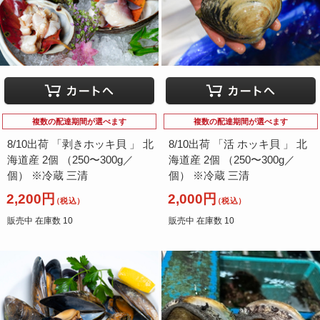
まがき
いわがき
真牡蠣
岩牡蠣
複数の配達期間が選べます
複数の配達期間が選べます
（北海道他）
（長崎県他）
8/10出荷 「剥きホッキ貝 」 北
8/10出荷 「活 ホッキ貝 」 北
海道産 2個 （250〜300g／
海道産 2個 （250〜300g／
個） ※冷蔵 三清
個） ※冷蔵 三清
2,200円
2,000円
（税込）
（税込）
販売中 在庫数 10
販売中 在庫数 10
やこうがい
シッタカ
夜光貝