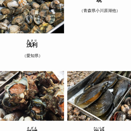
（青森県小川原湖他）
あさり
浅利
（愛知県）
さざえ
たいらぎ