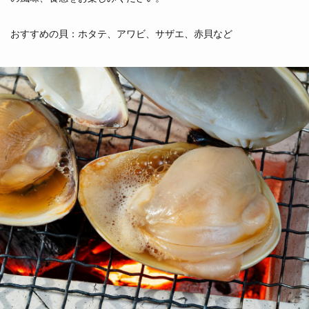
おすすめの貝：ホタテ、アワビ、サザエ、赤貝など
くろあわび
黒鮑
（三重県他）
あかがい
あおやぎ
赤貝
青柳
（宮城県閖上）
（北海道他）