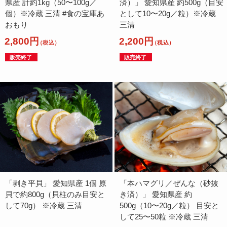
県産 計約1kg（50〜100g／
済）」 愛知県産 約500g（目安
個）※冷蔵 三清 #食の宝庫あ
として10〜20g／粒）※冷蔵
おもり
三清
2,800円
2,200円
（税込）
（税込）
販売終了
販売終了
「剥き平貝」 愛知県産 1個 原
「本ハマグリ／ぜんな（砂抜
貝で約800g（貝柱のみ目安と
き済）」 愛知県産 約
して70g） ※冷蔵 三清
500g（10〜20g／粒） 目安と
して25〜50粒 ※冷蔵 三清