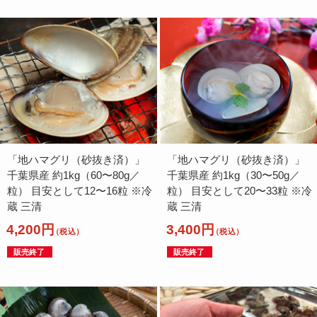
「地ハマグリ（砂抜き済）」
「地ハマグリ（砂抜き済）」
千葉県産 約1kg（60〜80g／
千葉県産 約1kg（30〜50g／
粒） 目安として12〜16粒 ※冷
粒） 目安として20〜33粒 ※冷
蔵 三清
蔵 三清
4,200円
3,400円
（税込）
（税込）
販売終了
販売終了