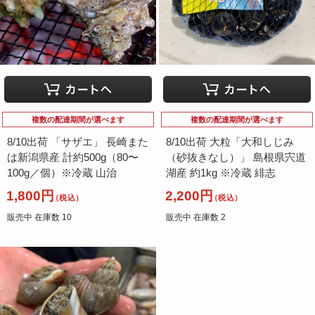
複数の配達期間が選べます
複数の配達期間が選べます
8/10出荷 「サザエ」 長崎また
8/10出荷 大粒「大和しじみ
は新潟県産 計約500g（80〜
（砂抜きなし）」 島根県宍道
100g／個）※冷蔵 山治
湖産 約1kg ※冷蔵 緋志
1,800円
2,200円
（税込）
（税込）
販売中 在庫数 10
販売中 在庫数 2