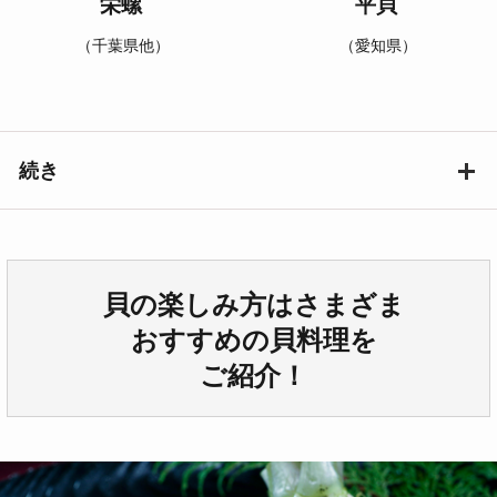
栄螺
平貝
（千葉県他）
（愛知県）
続き
貝の楽しみ方はさまざま
おすすめの貝料理を
ご紹介！
ほたて
白ミル貝
帆立
（愛知県他）
（北海道・三陸）