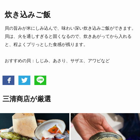
炊き込みご飯
とこぶし
マテ貝
床伏
（愛知県）
貝の旨みが米にしみ込んで、味わい深い炊き込みご飯ができます。
（徳島県他）
貝は、火を通しすぎると固くなるので、炊きあがってから入れる
と、程よくプリっとした食感が残ります。
おすすめの貝：しじみ、あさり、サザエ、アワビなど
三清商店が厳選
ウチムラサキ
北海あさり
（北海道）
（熊本県）