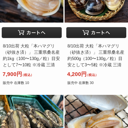
8/10出荷 大粒「本ハマグリ
8/10出荷 大粒「本ハマグリ
（砂抜き済）」 三重県桑名産
（砂抜き済）」 三重県桑名産
約1kg（100〜130g／粒）目安
約500g（100〜130g／粒）目
として7〜10粒 ※冷蔵 三清
安として3〜5粒 ※冷蔵 三清
7,900円
4,200円
（税込）
（税込）
販売中 在庫数 10
販売中 在庫数 30