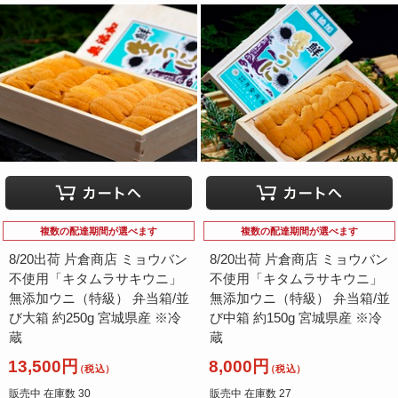
複数の配達期間が選べます
複数の配達期間が選べます
8/20出荷 片倉商店 ミョウバン
8/20出荷 片倉商店 ミョウバン
不使用「キタムラサキウニ」
不使用「キタムラサキウニ」
無添加ウニ（特級） 弁当箱/並
無添加ウニ（特級） 弁当箱/並
び大箱 約250g 宮城県産 ※冷
び中箱 約150g 宮城県産 ※冷
蔵
蔵
13,500円
8,000円
（税込）
（税込）
販売中 在庫数 30
販売中 在庫数 27