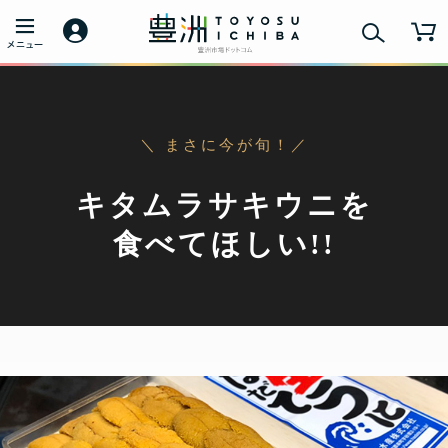
＼ まさに今が旬！／
キタムラサキウニを
食べてほしい!!