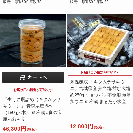
販売中 毎週80在庫数 75
販売中 毎週30在庫数 26
お届け日の指定が可能です
氷温熟成 「キタムラサキウ
ニ」宮城県産 弁当箱/並び大箱
お届け日の指定が可能です
約250g ミョウバン不使用 無添
「生うに瓶詰め（キタムラサ
加ウニ ※冷蔵 まるたか水産
キウニ）」 青森県産 6本
（180g／本） ※冷蔵 #食の宝
庫あおもり
12,800円
（税込）
46,300円
（税込）