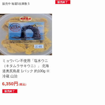
販売終了
販売中 毎週5在庫数 5
ミョウバン不使用「塩水ウニ
（キタムラサキウニ）」 北海
道奥尻島産 1パック 約100g ※
冷蔵 山治
6,350円
（税込）
販売終了