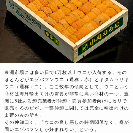
豊洲市場には多い日で1万枚以上ウニが入荷する。その
ほとんどがエゾバフンウニ（通称：赤）とキタムラサキ
ウニ（通称：白）。ここ数年の傾向として、ウニという
商材は海外輸出向けの需要が非常に高い商材の一つ。豊
洲に5社ある卸売業者が仲卸・売買参加者向けにセリで
販売するのだが、一部仲卸に関しては完全に輸出向けの
出荷のみの所も。
その仲卸曰く、「ウニの良し悪しの時期関係なく、身が
固いエゾバフンしか好まれない」という。