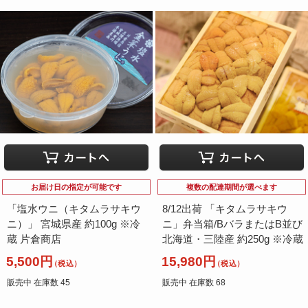
お届け日の指定が可能です
複数の配達期間が選べます
「塩水ウニ（キタムラサキウ
8/12出荷 「キタムラサキウ
ニ）」 宮城県産 約100g ※冷
ニ」弁当箱/BバラまたはB並び
蔵 片倉商店
北海道・三陸産 約250g ※冷蔵
5,500円
15,980円
（税込）
（税込）
販売中 在庫数 45
販売中 在庫数 68