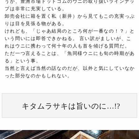
うが、豊洲市場ドットコムのウニの取り扱いラインナッ
プは非常に充実している。
卸売会社に籍を置く私（新井）から見てもこの充実っぷ
りは目を見張る物がある。
けれども、「じゃあ結局のところ何が一番なの！？」と
いう問いには即答できかねる。 言い訳がましいが、こ
れはウニに携わって何十年の人も首を傾げる質問だ。
ただ一つ言えることは、「魚同様ウニにも旬の時期があ
る」という事。
当然と言えば当然の話なのだが、以外と気にしていなか
った部分なのかもしれない。
キタムラサキは旨いのに…!?