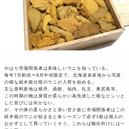
やはり市場関係者は美味しいウニを知っている。
毎年7月初頭〜8月中頃限定で、北海道各産地から写真
の様な経木箱仕様のウニが入荷を始める。
主な原料産地は積丹、函館、知内、礼文、奥尻島等。
この時期の物は身質が柔らかい為先述した様なビシッと
した並びには向かない。
が、その身の柔らかさと深い甘さ故に市場関係者はこの
経木箱のウニが始まると各シーズンで必ず1枚は個人の
おかずとして買っていくそう。これらは輸出向けには一