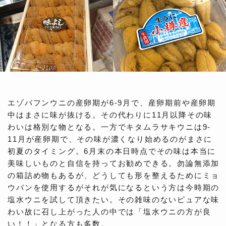
エゾバフンウニの産卵期が6-9月で、産卵期前や産卵期
中はまさに味が抜ける。その代わりに11月以降その味
わいは格別な物となる。一方でキタムラサキウニは9-
11月が産卵期で、その味が濃くなり始めるのがまさに
初夏のタイミング。6月末の本日時点でその味は本当に
美味しいものと自信を持ってお勧めできる。勿論無添加
の箱詰め物もあるが、どうしても形を整えるためにミョ
ウバンを使用するがそれが気になるという方は今時期の
塩水ウニを試して頂きたい。その雑味のないピュアな味
わい故に召し上がった人の中では「塩水ウニの方が良
い！！」となる方も多数。