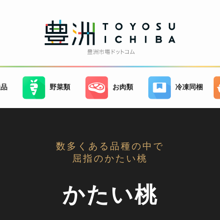
産品
野菜類
お肉類
冷凍同梱
数多くある品種の中で
屈指のかたい桃
かたい桃