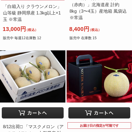
（赤肉）」北海道産 計約
「白箱入り クラウンメロン」
8kg（3〜4玉）産地箱 風袋込
山等級 静岡県産 1.3kg以上×1
※常温
玉 ※常温
13,000円
8,400円
（税込）
（税込）
販売中 毎週12在庫数 12
販売中 在庫数 15
お届け日の指定が可能です
8/12出荷□ 「マスクメロン（ア