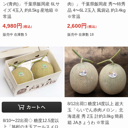
ン(青肉)」 千葉県飯岡産 6Lサ
肉）」 千葉県飯岡産 秀〜特秀
イズ 4玉入 約8.5kg 産地箱 ※
品 4〜6L 2玉入 風袋込 約3.4kg
常温
※常温
4,980円
2,600円
（税込）
（税込）
販売中 在庫数 5
販売中 在庫数 18
8/12出荷□ 糖度14度以上 超大
玉「らいでん赤肉メロン」北
海道産 秀 2玉 計約3.8kg 簡易
8/10〜22出荷◇ 糖度12.5度以
箱 JAきょうわ ※常温
上「旭村の大玉アールスメロ