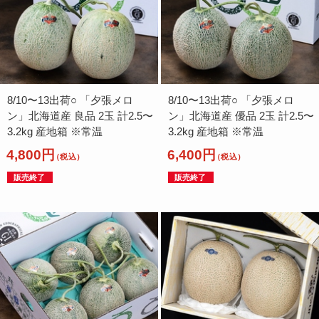
8/10〜13出荷○ 「夕張メロ
8/10〜13出荷○ 「夕張メロ
ン」北海道産 良品 2玉 計2.5〜
ン」北海道産 優品 2玉 計2.5〜
3.2kg 産地箱 ※常温
3.2kg 産地箱 ※常温
4,800円
6,400円
（税込）
（税込）
販売終了
販売終了