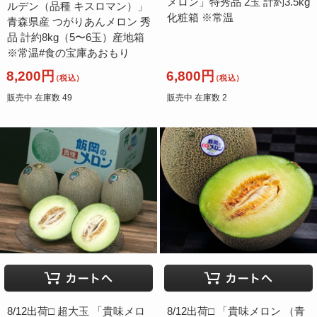
メロン」特秀品 2玉 計約3.5kg
ルデン（品種 キスロマン）」
化粧箱 ※常温
青森県産 つがりあんメロン 秀
品 計約8kg（5〜6玉）産地箱
※常温#食の宝庫あおもり
8,200円
6,800円
（税込）
（税込）
販売中 在庫数 49
販売中 在庫数 2
8/12出荷□ 超大玉 「貴味メロ
8/12出荷□ 「貴味メロン （青