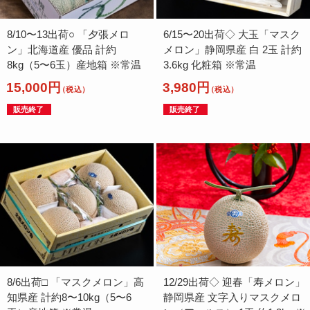
8/10〜13出荷○ 「夕張メロ
6/15〜20出荷◇ 大玉「マスク
ン」北海道産 優品 計約
メロン」静岡県産 白 2玉 計約
8kg（5〜6玉）産地箱 ※常温
3.6kg 化粧箱 ※常温
15,000円
3,980円
（税込）
（税込）
販売終了
販売終了
8/6出荷□ 「マスクメロン」高
12/29出荷◇ 迎春「寿メロン」
知県産 計約8〜10kg（5〜6
静岡県産 文字入りマスクメロ