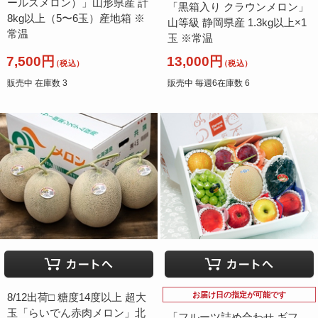
ールスメロン）」山形県産 計
「黒箱入り クラウンメロン」
8kg以上（5〜6玉）産地箱 ※
山等級 静岡県産 1.3kg以上×1
常温
玉 ※常温
7,500円
13,000円
（税込）
（税込）
販売中 在庫数 3
販売中 毎週6在庫数 6
お届け日の指定が可能です
8/12出荷□ 糖度14度以上 超大
玉「らいでん赤肉メロン」北
「フルーツ詰め合わせ ギフ