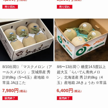
売り切れ
売り切れ
8/10出荷□ 「マスクメロン（ア
8/6〜13出荷◇ 糖度14.5度以上
ールスメロン）」茨城県産 秀
超大玉「らいでん青肉メロ
計約8kg（5〜6玉）産地箱 ※
ン」北海道産 秀 計約8kg（4
常温 JAほこた
玉）産地箱 JAきょうわ ※常温
7,980円
6,400円
（税込）
（税込）
販売終了
販売終了