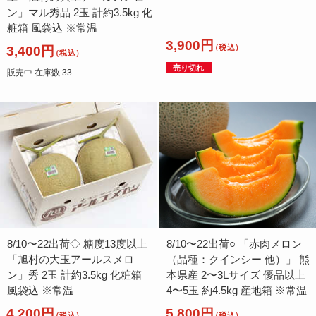
ン」マル秀品 2玉 計約3.5kg 化
粧箱 風袋込 ※常温
3,900円
（税込）
3,400円
（税込）
売り切れ
販売中 在庫数 33
8/10〜22出荷◇ 糖度13度以上
8/10〜22出荷○ 「赤肉メロン
「旭村の大玉アールスメロ
（品種：クインシー 他）」 熊
ン」秀 2玉 計約3.5kg 化粧箱
本県産 2〜3Lサイズ 優品以上
風袋込 ※常温
4〜5玉 約4.5kg 産地箱 ※常温
4,200円
5,800円
（税込）
（税込）