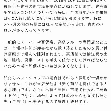
私たちはサイト名の通り、2018年10月11日に築地から
移転した豊洲の新市場を拠点に活動しています。豊洲市
場ではメロンひとつとっても毎日、全国各地から青果棟
1階に入荷し競りにかけられ相場が決まります。特に
5〜7月の旬の時期には様々な産地から赤肉、青肉のメ
ロンが多く入ってきます。
一般的にスーパーや百貨店、高級フルーツ専門店などに
は、市場の仲卸が卸会社から競り落としたものを買い付
け店頭まで運んで陳列されます。実店舗では輸送費や土
地・建物、廃棄コストも考えて値付けしなければならな
いため市場の卸価格との差は大きくなります。
私たちネットショップの場合はそれらの費用が一切かか
りません。これが当店が他より安く商品を提供できる大
きな理由です。さらに出荷の当日に市場で仕入れて発送
するだけでなく、場合によっては産地からを直接お届け
先（ご自宅）へ発送するので鮮度も抜群です。