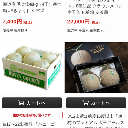
海道産 秀 計約8kg（4玉）産地
ト」8種11品 クラウンメロン
箱 JAきょうわ ※常温
小玉入 化粧箱 ※冷蔵
7,400円
22,000円
（税込）
（税込）
販売中 在庫数 4
販売中 毎週20在庫数 20
複数の配達期間が選べます
8/12出荷□ 糖度16度以上「旭
村のプレミアム 大玉アールス
8/17〜22出荷◎ 「ハニーゴー