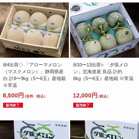
8/4出荷◇ 「アローマメロン
8/10〜13出荷○ 「夕張メロ
（マスクメロン）」静岡県産
ン」北海道産 良品 計約
白 計8〜9kg（5〜6玉）産地箱
8kg（5〜6玉）産地箱 ※常温
※常温
8,500円
12,000円
（送料・税込）
（税込）
販売終了
販売終了