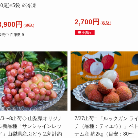
10尾)×5袋 ※冷凍
2,700円
8,900円
（税込）
（税込）
売り切れ
販売中 在庫数 9
8/3〜8出荷◇ 山梨県オリジナ
7/27出荷□ 「ルックガン ラ
ル新品種「サンシャインレッ
チ（品種：ティエウ）」ベ
ド」山梨県産ぶどう 2房 計約
ナム産 約2kg（目安：80〜