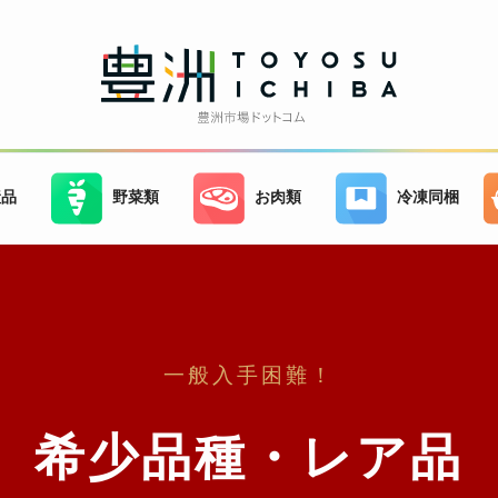
産品
野菜類
お肉類
冷凍同梱
一般入手困難！
希少品種・レア品