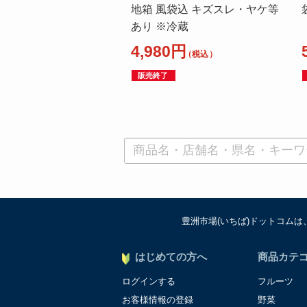
地箱 風袋込 キズスレ・ヤケ等
あり ※冷蔵
4,980円
（税込）
販売終了
豊洲市場(いちば)ドットコム
はじめての方へ
商品カテ
ログインする
フルーツ
お客様情報の登録
野菜