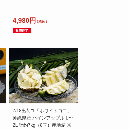
4,980円
（税込）
販売終了
イ
7/18出荷□ 「ホワイトココ」
ト
沖縄県産 パインアップル L〜
2L 計約7kg（8玉）産地箱 ※