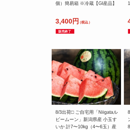
個）簡易箱 ※冷蔵【GI産品】
3,400円
（税込）
販売終了
8/3出荷□ ご自宅用「Niigataル
ビームーン」新潟県産 小玉す
いか 計7〜10kg（4〜6玉）産