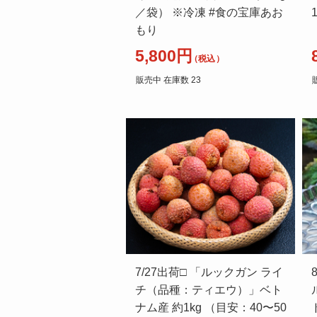
／袋） ※冷凍 #食の宝庫あお
もり
5,800円
（税込）
販売中 在庫数 23
7/27出荷□ 「ルックガン ライ
チ（品種：ティエウ）」ベト
ナム産 約1kg （目安：40〜50