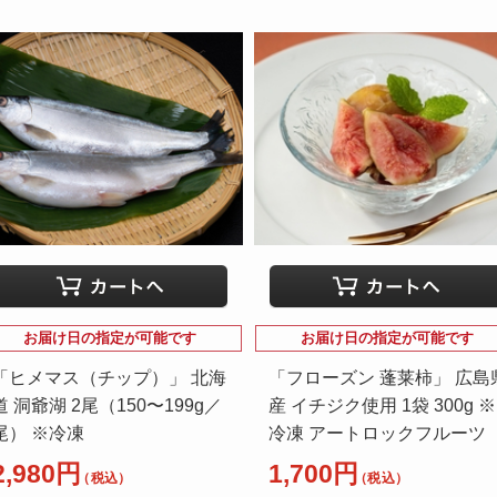
お届け日の指定が可能です
お届け日の指定が可能です
「ヒメマス（チップ）」 北海
「フローズン 蓬莱柿」 広島
道 洞爺湖 2尾（150〜199g／
産 イチジク使用 1袋 300g ※
尾） ※冷凍
冷凍 アートロックフルーツ
2,980円
1,700円
（税込）
（税込）