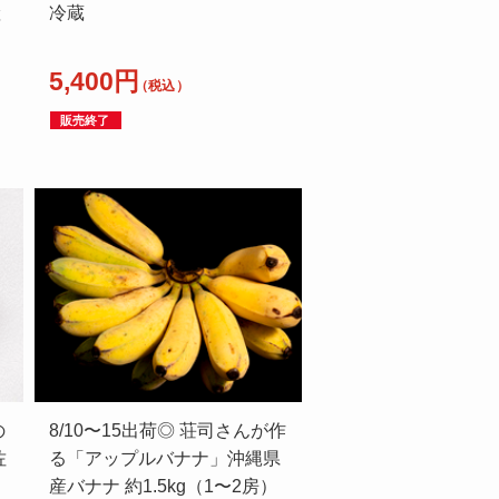
産
冷蔵
5,400円
（税込）
販売終了
の
8/10〜15出荷◎ 荘司さんが作
佐
る「アップルバナナ」沖縄県
産バナナ 約1.5kg（1〜2房）