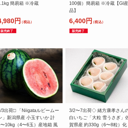
1.1kg 簡易箱 ※冷蔵
100個）簡易箱 ※冷蔵【GI
品】
4,980円
6,400円
（税込）
（税込）
販売終了
販売終了
8/3出荷□ 「Niigataルビームー
3/2〜7出荷◇ 緒方康孝さん
ン」新潟県産 小玉すいか 計
白いちご「大粒 雪うさぎ」
8〜10kg（4〜6玉）産地箱 風
賀県産 約330g（6〜8粒）化