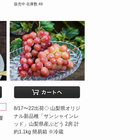
販売中 在庫数 48
8/17〜22出荷◇ 山梨県オリジ
ナル新品種「サンシャインレ
媛
ッド」山梨県産ぶどう 2房 計
約1.1kg 簡易箱 ※冷蔵