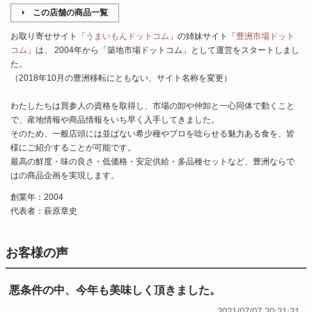
この店舗の商品一覧
お取り寄せサイト「
うまいもんドットコム
」の姉妹サイト「
豊洲市場ドット
コム
」は、 2004年から「築地市場ドットコム」として運営をスタートしまし
た。
（2018年10月の豊洲移転にともない、サイト名称を変更）
わたしたちは買参人の資格を取得し、市場の卸や仲卸と一心同体で動くこと
で、産地情報や商品情報をいち早く入手してきました。
そのため、一般店頭には並ばない希少種やプロを唸らせる魅力ある食を、皆
様にご紹介することが可能です。
最高の鮮度・味の良さ・低価格・安定供給・多品種セットなど、豊洲ならで
はの商品企画を実現します。
創業年：2004
代表者：萩原章史
お客様の声
悪条件の中、今年も美味しく頂きました。
2021/07/07 20:21:21