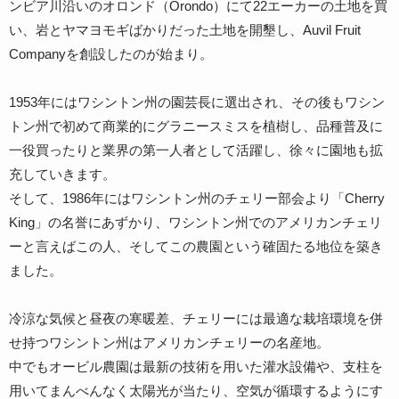
ンビア川沿いのオロンド（Orondo）にて22エーカーの土地を買
い、岩とヤマヨモギばかりだった土地を開墾し、Auvil Fruit
Companyを創設したのが始まり。
1953年にはワシントン州の園芸長に選出され、その後もワシン
トン州で初めて商業的にグラニースミスを植樹し、品種普及に
一役買ったりと業界の第一人者として活躍し、徐々に園地も拡
充していきます。
そして、1986年にはワシントン州のチェリー部会より「Cherry
King」の名誉にあずかり、ワシントン州でのアメリカンチェリ
ーと言えばこの人、そしてこの農園という確固たる地位を築き
ました。
冷涼な気候と昼夜の寒暖差、チェリーには最適な栽培環境を併
せ持つワシントン州はアメリカンチェリーの名産地。
中でもオービル農園は最新の技術を用いた灌水設備や、支柱を
用いてまんべんなく太陽光が当たり、空気が循環するようにす