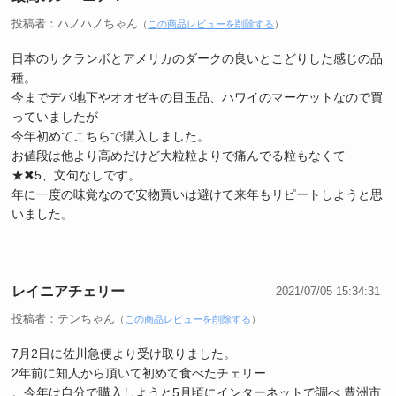
投稿者：ハノハノちゃん
（
この商品レビューを削除する
）
日本のサクランボとアメリカのダークの良いとこどりした感じの品
種。
今までデパ地下やオオゼキの目玉品、ハワイのマーケットなので買
っていましたが
今年初めてこちらで購入しました。
お値段は他より高めだけど大粒粒よりで痛んでる粒もなくて
★✖5、文句なしです。
年に一度の味覚なので安物買いは避けて来年もリピートしようと思
いました。
レイニアチェリー
2021/07/05 15:34:31
投稿者：テンちゃん
（
この商品レビューを削除する
）
7月2日に佐川急便より受け取りました。
2年前に知人から頂いて初めて食べたチェリー
。今年は自分で購入しようと5月頃にインターネットで調べ 豊洲市