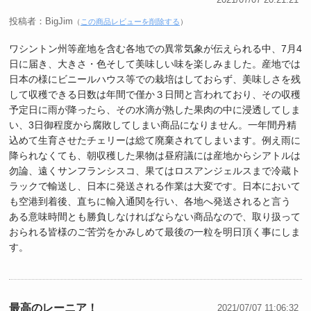
投稿者：BigJim
（
この商品レビューを削除する
）
ワシントン州等産地を含む各地での異常気象が伝えられる中、7月4
日に届き、大きさ・色そして美味しい味を楽しみました。産地では
日本の様にビニールハウス等での栽培はしておらず、美味しさを残
して収穫できる日数は年間で僅か３日間と言われており、その収穫
予定日に雨が降ったら、その水滴が熟した果肉の中に浸透してしま
い、3日御程度から腐敗してしまい商品になりません。一年間丹精
込めて生育させたチェリーは総て廃棄されてしまいます。例え雨に
降られなくても、朝収穫した果物は昼府議には産地からシアトルは
勿論、遠くサンフランシスコ、果てはロスアンジェルスまで冷蔵ト
ラックで輸送し、日本に発送される作業は大変です。日本において
も空港到着後、直ちに輸入通関を行い、各地へ発送されると言う
ある意味時間とも勝負しなければならない商品なので、取り扱って
おられる皆様のご苦労をかみしめて最後の一粒を明日頂く事にしま
す。
最高のレーニア！
2021/07/07 11:06:32