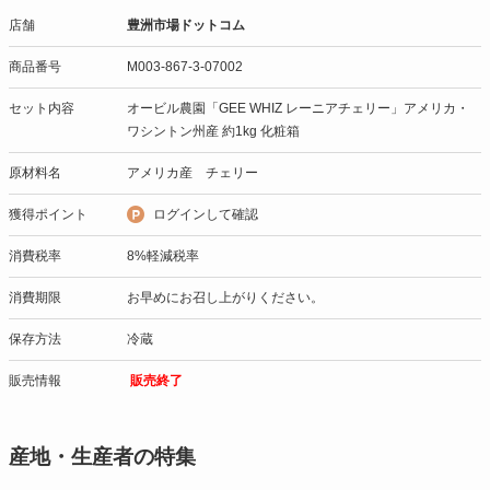
店舗
豊洲市場ドットコム
商品番号
M003-867-3-07002
セット内容
オービル農園「GEE WHIZ レーニアチェリー」アメリカ・
ワシントン州産 約1kg 化粧箱
原材料名
アメリカ産 チェリー
獲得ポイント
ログインして確認
消費税率
8%軽減税率
消費期限
お早めにお召し上がりください。
保存方法
冷蔵
販売情報
販売終了
産地・生産者の特集