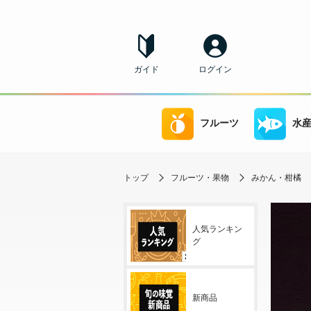
ガイド
ログイン
フルーツ
水
トップ
フルーツ・果物
みかん・柑橘
人気ランキン
グ
新商品