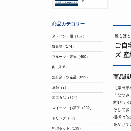
ト
商品カテゴリー
種もほと
米・パン・麺（157）
ご自
野菜類（174）
ズ 産
フルーツ・果物（490）
肉（318）
商品説
魚介類・水産品（899）
【岸田果
豆類（9）
「なつみ
加工食品（364）
約1年か
スイーツ・お菓子（232）
そして多
柑橘は他
ドリンク（89）
をかけて
料理セット（139）