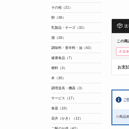
その他（21）
卵（38）
送
乳製品・チーズ（32）
酒（28）
この商
調味料・香辛料・油（43）
クロ
健康食品（7）
お支
燃料（3）
本（30）
調理道具・機器（3）
サービス（17）
ご
食器（10）
※
商品
花卉（かき）（12）
ご飯のお供（42）