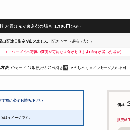
料 お届け先が東京都の場合
1,386円
(税込)
品は配達日指定が出来ません
配送 ヤマト運輸（大分）
ネコメンバーズで出荷後の変更が可能な場合があります(通知が届いた場合)
払方法
カード
銀行振込
代引き
のし不可
メッセージ入れ不可
〇
〇
〇
×
×
注文前に必ずお読み下さい
価格
画像はイメージです。
販売終