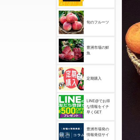
旬のフルーツ
豊洲市場の鮮
魚
定期購入
LINE@でお得
な情報をイチ
早くGET
豊洲市場発の
情報発信サイ