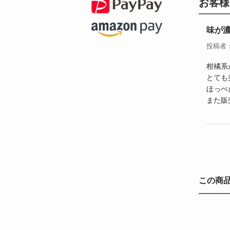
お客様
味が
投稿者
柑橘系
とても
ほっぺ
また販
この商