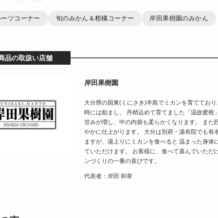
ルーツコーナー
旬のみかん＆柑橘コーナー
岸田果樹園のみかん
商品の取扱い店舗
岸田果樹園
大分県の国東(くにさき)半島でミカンを育ててお
時には励まし、 丹精込めて育てました「温故蜜柑
甘みが増し、中の内袋も柔らかくなります。 また
やかに仕上がります。 大分は別府・湯布院でも有
ますが、湯上りにミカンを食べると 温まった身体
ていただけます。 お客様に、食べて喜んでいただ
ンづくりの一番の喜びです。
代表者：岸田 和章