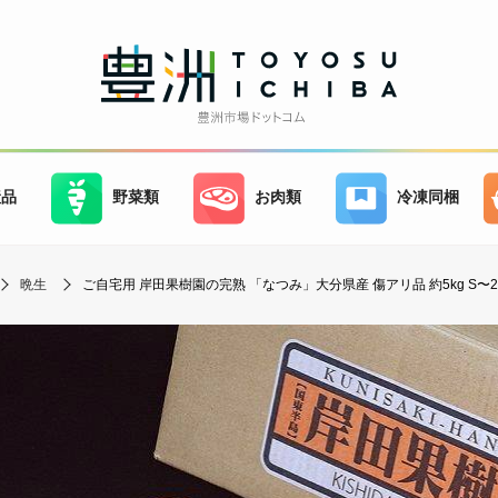
産品
野菜類
お肉類
冷凍同梱
晩生
ご自宅用 岸田果樹園の完熟 「なつみ」大分県産 傷アリ品 約5kg S〜2