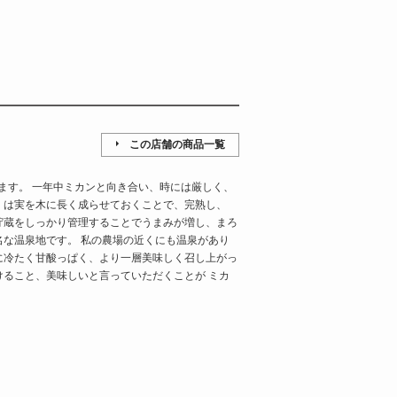
この店舗の商品一覧
ります。 一年中ミカンと向き合い、時には厳しく、
」は実を木に長く成らせておくことで、完熟し、
貯蔵をしっかり管理することでうまみが増し、まろ
名な温泉地です。 私の農場の近くにも温泉があり
に冷たく甘酸っぱく、より一層美味しく召し上がっ
けること、美味しいと言っていただくことが ミカ