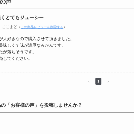
の声
濃くとてもジューシー
：ここまど
（
この商品レビューを削除する
）
が大好きなので購入させて頂きました。
美味しくて味が濃厚なみかんです。
たが落ちそうです。
売してください。
＜
1
＞
品の「お客様の声」を投稿しませんか？