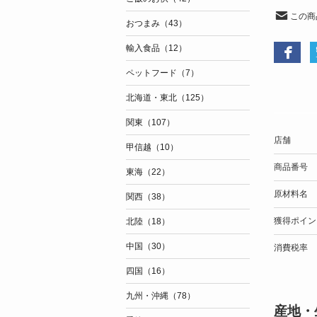
この商
おつまみ（43）
輸入食品（12）
ペットフード（7）
北海道・東北（125）
関東（107）
店舗
甲信越（10）
商品番号
東海（22）
原材料名
関西（38）
獲得ポイン
北陸（18）
中国（30）
消費税率
四国（16）
九州・沖縄（78）
産地・