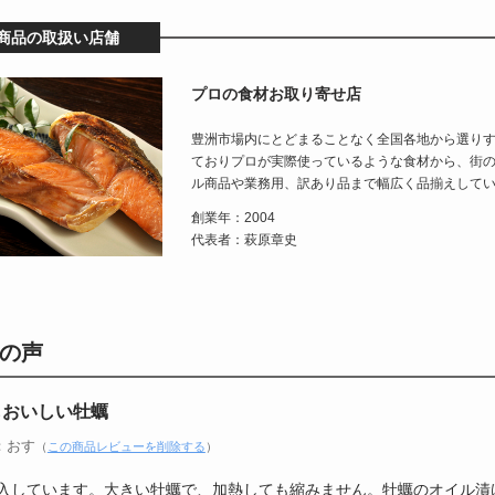
商品の取扱い店舗
プロの食材お取り寄せ店
豊洲市場内にとどまることなく全国各地から選り
ておりプロが実際使っているような食材から、街
ル商品や業務用、訳あり品まで幅広く品揃えして
創業年：2004
代表者：萩原章史
の声
もおいしい牡蠣
：おす
（
この商品レビューを削除する
）
入しています。大きい牡蠣で、加熱しても縮みません。牡蠣のオイル漬