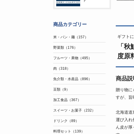
ト
商品カテゴリー
ギフトに
米・パン・麺（157）
「秋鮭
野菜類（176）
度原
フルーツ・果物（495）
肉（318）
商品説
魚介類・水産品（896）
贈り物に
豆類（9）
すが、旨
加工食品（367）
スイーツ・お菓子（232）
北海道道
運び入れ
ドリンク（89）
ん皮が厚
料理セット（139）