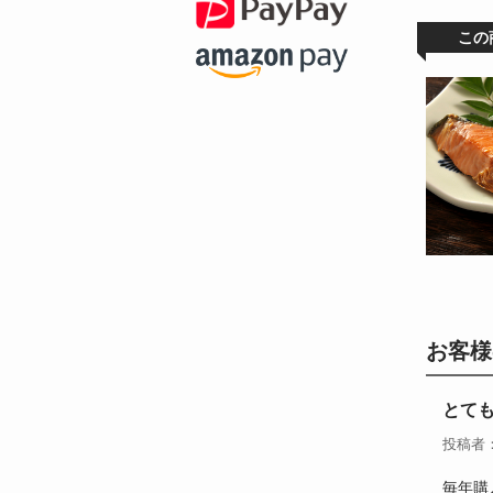
この
お客様
とて
投稿者
毎年購