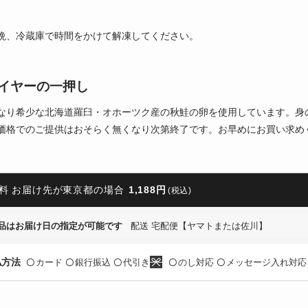
晩、冷蔵庫で時間をかけて解凍してください。
イヤーの一押し
なり希少な北海道羅臼・オホーツク産の秋鮭の卵を使用しています。身
価格でのご提供はおそらく無くなり次第終了です。お早めにお買い求め
料 お届け先が東京都の場合
1,188円
(税込)
品はお届け日の指定が可能です
配送 宅配便【ヤマトまたは佐川】
払方法
カード
銀行振込
代引き
のし対応
メッセージ入れ対応
〇
〇
〇
〇
〇