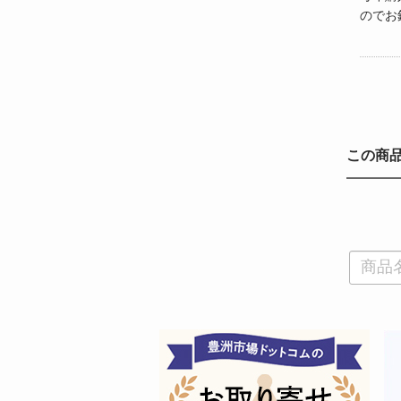
のでお
この商