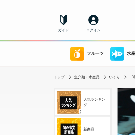
ガイド
ログイン
フルーツ
水
トップ
魚介類・水産品
いくら
「
人気ランキン
グ
新商品