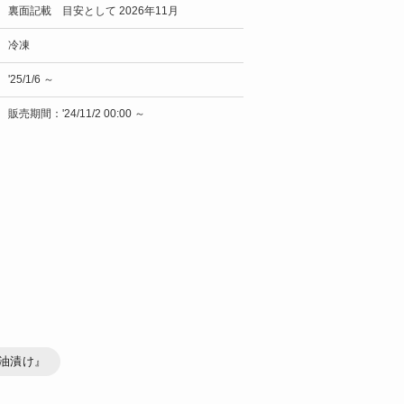
裏面記載 目安として 2026年11月
冷凍
'25/1/6 ～
販売期間：'24/11/2 00:00 ～
醤油漬け』