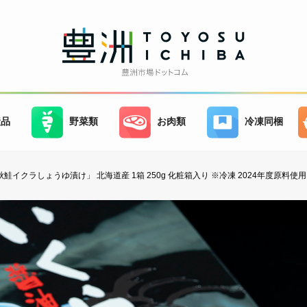
産品
野菜類
お肉類
冷凍同梱
秋鮭イクラしょうゆ漬け」 北海道産 1箱 250g 化粧箱入り ※冷凍 2024年度原料使用