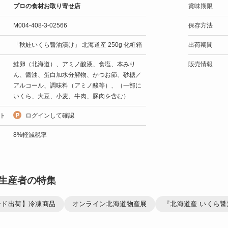
プロの食材お取り寄せ店
賞味期限
M004-408-3-02566
保存方法
「秋鮭いくら醤油漬け」 北海道産 250g 化粧箱
出荷期間
鮭卵（北海道）、アミノ酸液、食塩、本みり
販売情報
ん、醤油、蛋白加水分解物、かつお節、砂糖／
アルコール、調味料（アミノ酸等）、（一部に
いくら、大豆、小麦、牛肉、豚肉を含む）
ト
ログインして確認
8%軽減税率
生産者の特集
ード出荷】冷凍商品
オンライン北海道物産展
『北海道産 いくら