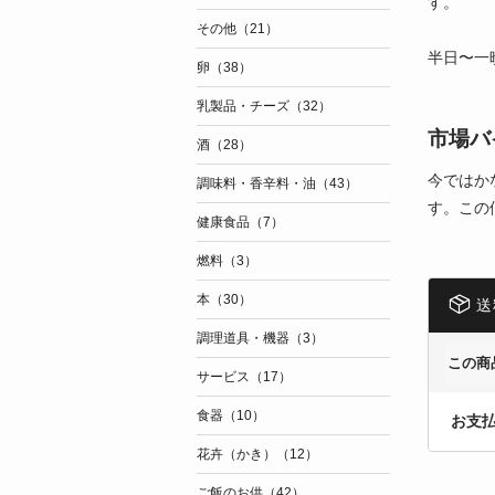
す。
その他（21）
半日〜一
卵（38）
乳製品・チーズ（32）
市場バ
酒（28）
今ではか
調味料・香辛料・油（43）
す。この
健康食品（7）
燃料（3）
本（30）
送
調理道具・機器（3）
この商
サービス（17）
食器（10）
お支
花卉（かき）（12）
ご飯のお供（42）