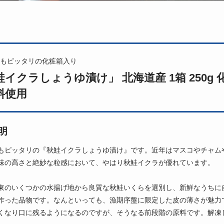
もピッタリの化粧箱入り
イクラしょうゆ漬け」 北海道産 1箱 250g 化
料使用
明
もピッタリの『秋鮭イクラしょうゆ漬け』です。近年はマスコやチャム
味の高さと絶妙な粒感において、やはり秋鮭イクラが優れています。
東のいくつかの水揚げ地から良質な秋鮭いくらを選別し、新鮮なうちに
作った品物です。なんといっても、漁期序盤に限定した皮の薄さが魅力
くなり口に残るようになるのですが、そうなる前段階の原料です。解凍