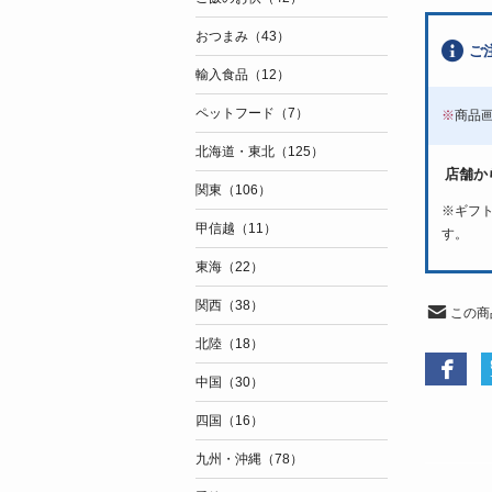
おつまみ（43）
ご
輸入食品（12）
ペットフード（7）
※
商品
北海道・東北（125）
店舗か
関東（106）
※
ギフ
甲信越（11）
す。
東海（22）
関西（38）
この商
北陸（18）
中国（30）
四国（16）
九州・沖縄（78）