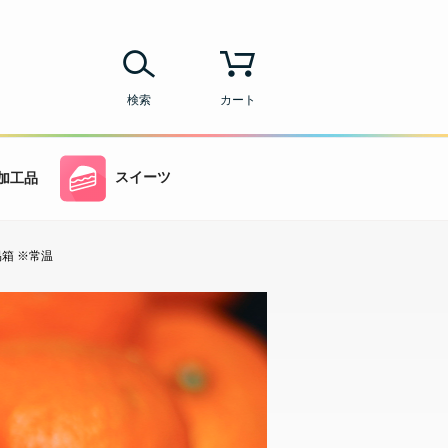
検索
カート
スイーツ
加工品
易箱 ※常温