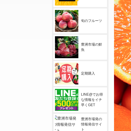
旬のフルーツ
豊洲市場の鮮
魚
定期購入
LINE@でお得
な情報をイチ
早くGET
豊洲市場発の
情報発信サイ
ト