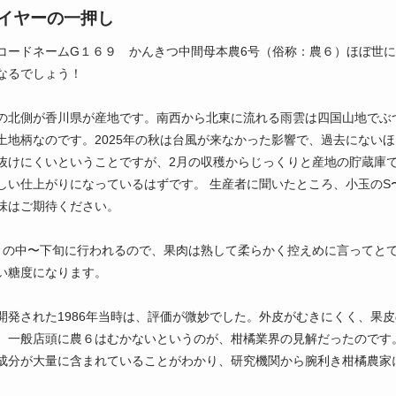
イヤーの一押し
コードネームG１６９ かんきつ中間母本農6号（俗称：農６）ほぼ世
なるでしょう！
の北側が香川県が産地です。南西から北東に流れる雨雲は四国山地でぶ
土地柄なのです。2025年の秋は台風が来なかった影響で、過去にない
抜けにくいということですが、2月の収穫からじっくりと産地の貯蔵庫
しい仕上がりになっているはずです。 生産者に聞いたところ、小玉のS
味はご期待ください。
月の中〜下旬に行われるので、果肉は熟して柔らかく控えめに言ってと
い糖度になります。
開発された1986年当時は、評価が微妙でした。外皮がむきにくく、果
、一般店頭に農６はむかないというのが、柑橘業界の見解だったのです
成分が大量に含まれていることがわかり、研究機関から腕利き柑橘農家