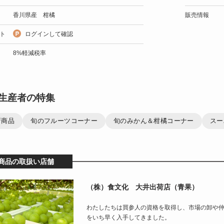
香川県産 柑橘
販売情報
ト
ログインして確認
8%軽減税率
生産者の特集
新商品
旬のフルーツコーナー
旬のみかん＆柑橘コーナー
スー
商品の取扱い店舗
（株）食文化 大井出荷店（青果）
わたしたちは買参人の資格を取得し、市場の卸や
をいち早く入手してきました。