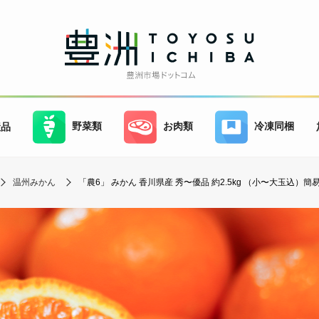
野菜類
お肉類
冷凍同梱
産品
温州みかん
「農6」 みかん 香川県産 秀〜優品 約2.5kg （小〜大玉込）簡