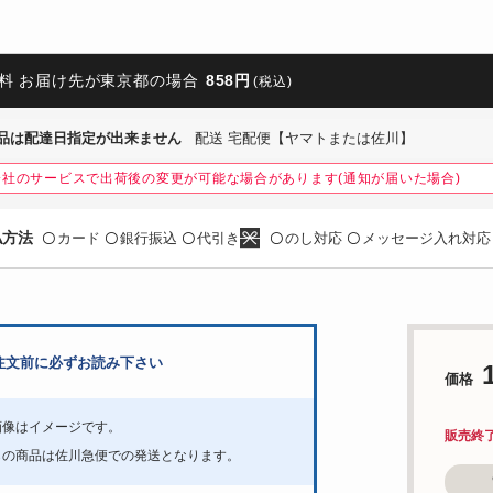
料 お届け先が東京都の場合
858円
(税込)
品は配達日指定が出来ません
配送 宅配便【ヤマトまたは佐川】
会社のサービスで出荷後の変更が可能な場合があります(通知が届いた場合)
払方法
カード
銀行振込
代引き
のし対応
メッセージ入れ対応
〇
〇
〇
〇
〇
注文前に必ずお読み下さい
価格
画像はイメージです。
販売終
らの商品は佐川急便での発送となります。