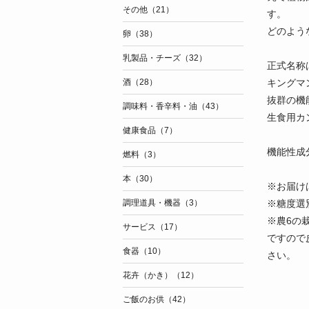
その他（21）
す。
どのよう
卵（38）
乳製品・チーズ（32）
正式名称
キングマ
酒（28）
抜群の機
調味料・香辛料・油（43）
生食用カ
健康食品（7）
機能性成
燃料（3）
本（30）
※お届け
※糖度選
調理道具・機器（3）
※農6の
サービス（17）
ですので
食器（10）
さい。
花卉（かき）（12）
ご飯のお供（42）