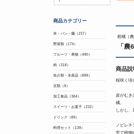
商品カテゴリー
米・パン・麺（157）
柑橘（農
野菜類（174）
「農6
フルーツ・果物（490）
肉（318）
商品説
魚介類・水産品（899）
桜咲く頃
豆類（9）
皮がむき
加工食品（364）
橘。
スイーツ・お菓子（232）
しかし、
ドリンク（89）
ノビレチ
料理セット（139）
究で植物