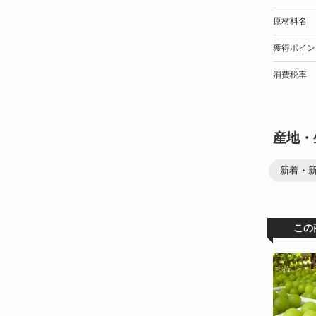
原材料名
獲得ポイン
消費税率
産地・
新着・
この