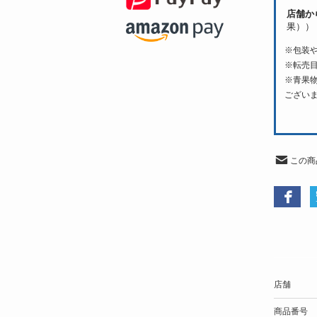
店舗か
果））
※包装
※転売
※青果
ござい
この商
店舗
商品番号