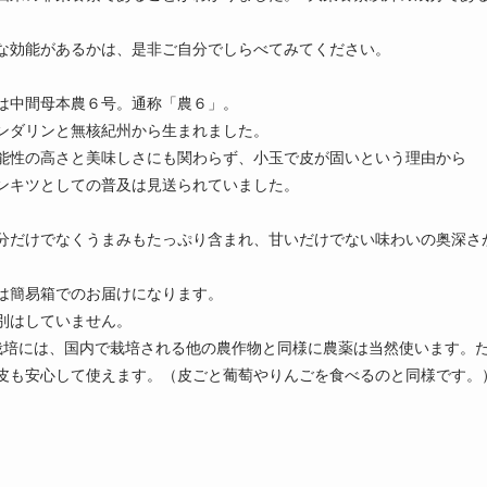
な効能があるかは、是非ご自分でしらべてみてください。
は中間母本農６号。通称「農６」。
ンダリンと無核紀州から生まれました。
能性の高さと美味しさにも関わらず、小玉で皮が固いという理由から
ンキツとしての普及は見送られていました。
分だけでなくうまみもたっぷり含まれ、甘いだけでない味わいの奥深さ
は簡易箱でのお届けになります。
別はしていません。
栽培には、国内で栽培される他の農作物と同様に農薬は当然使います。
皮も安心して使えます。（皮ごと葡萄やりんごを食べるのと同様です。