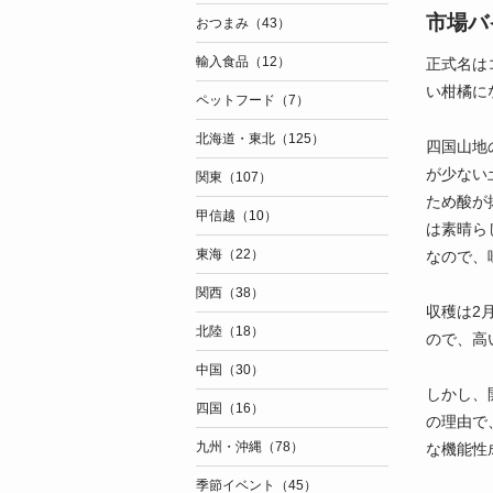
市場バ
おつまみ（43）
輸入食品（12）
正式名は
い柑橘に
ペットフード（7）
北海道・東北（125）
四国山地
が少ない
関東（107）
ため酸が
甲信越（10）
は素晴ら
東海（22）
なので、
関西（38）
収穫は2
北陸（18）
ので、高
中国（30）
しかし、
四国（16）
の理由で
九州・沖縄（78）
な機能性
季節イベント（45）