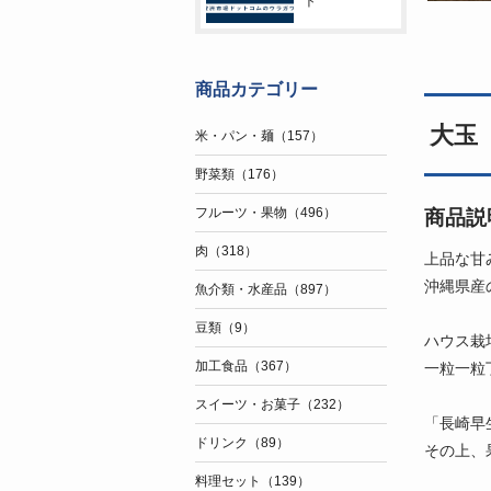
ト
商品カテゴリー
大玉「
米・パン・麺（157）
野菜類（176）
フルーツ・果物（496）
商品説
肉（318）
上品な甘
沖縄県産
魚介類・水産品（897）
豆類（9）
ハウス栽
加工食品（367）
一粒一粒
スイーツ・お菓子（232）
「長崎早
ドリンク（89）
その上、
料理セット（139）