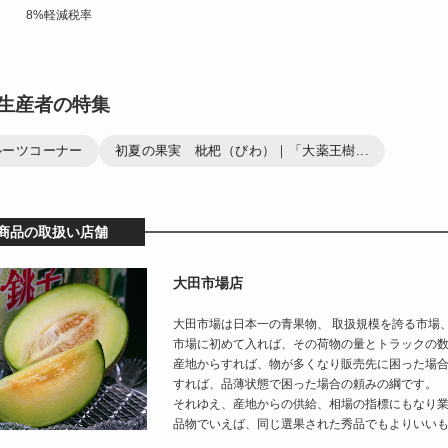
8%軽減税率
生産者の特集
ルーツコーナー
初夏の果実 枇杷（びわ）｜「大薬王樹...
商品の取扱い店舗
大田市場店
大田市場は日本一の青果物、 取扱規模を誇る市場
市場に初めて入れば、その荷物の量とトラックの
産地からすれば、物が多くなり販売先に困った場
すれば、品薄状態で困った場合の頼みの綱です。
それゆえ、産地からの供給、相場の指標にもなり
品物でいえば、同じ選果された秀品でもよりいい