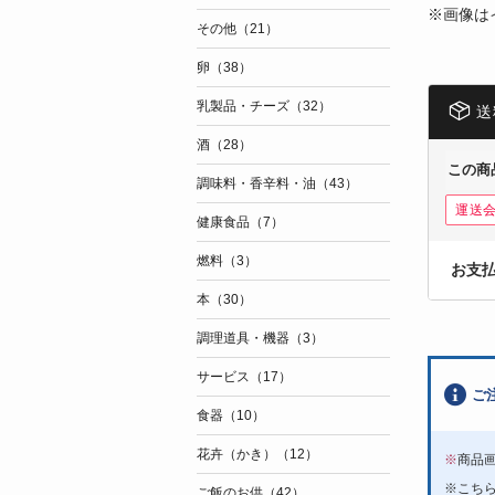
※画像は
その他（21）
卵（38）
乳製品・チーズ（32）
送
酒（28）
この商
調味料・香辛料・油（43）
運送
健康食品（7）
燃料（3）
お支
本（30）
調理道具・機器（3）
サービス（17）
ご
食器（10）
花卉（かき）（12）
※
商品
※こち
ご飯のお供（42）