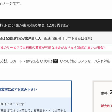
イメージです。
料 お届け先が東京都の場合
1,188円
(税込)
品は配達日指定が出来ません
配送 宅配便【ヤマトまたは佐川】
会社のサービスで出荷後の変更が可能な場合があります(通知が届いた場合)
払方法
カード
銀行振込
代引き
のし対応
メッセージ入れ対応
〇
×
〇
〇
〇
注文前に必ずお読み下さい
価格
画像はイメージです。
販売終
ら商品は市場に入荷している商品をすぐに出荷をし