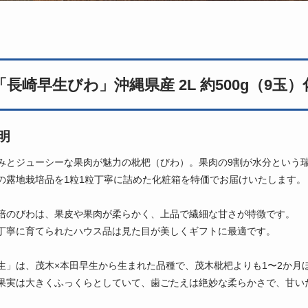
長崎早生びわ」沖縄県産 2L 約500g（9玉）
明
みとジューシーな果肉が魅力の枇杷（びわ）。果肉の9割が水分という
の露地栽培品を1粒1粒丁寧に詰めた化粧箱を特価でお届けいたします。
培のびわは、果皮や果肉が柔らかく、上品で繊細な甘さが特徴です。
丁寧に育てられたハウス品は見た目が美しくギフトに最適です。
生」は、茂木×本田早生から生まれた品種で、茂木枇杷よりも1〜2か月
果実は大きくふっくらとしていて、歯ごたえは絶妙な柔らかさで、甘い