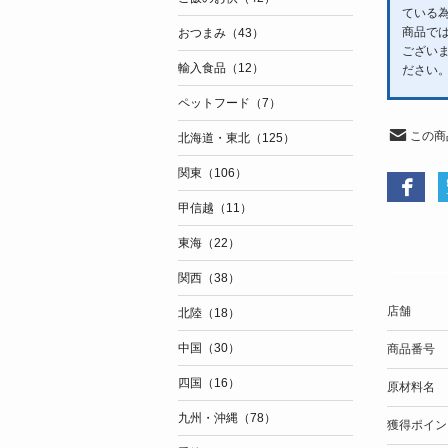
ている
商品で
おつまみ（43）
ござい
輸入食品（12）
ださい
ペットフード（7）
この商
北海道・東北（125）
関東（106）
甲信越（11）
東海（22）
関西（38）
店舗
北陸（18）
中国（30）
商品番号
四国（16）
原材料名
九州・沖縄（78）
獲得ポイン