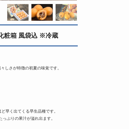
化粧箱 風袋込 ※冷蔵
瑞々しさが特徴の初夏の味覚です。
ほど早く出てくる早生品種です。
たっぷりの果汁が溢れ出ます。