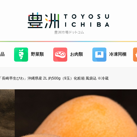
産品
野菜類
お肉類
冷凍同梱
長崎早生びわ」沖縄県産 2L 約500g（9玉）化粧箱 風袋込 ※冷蔵