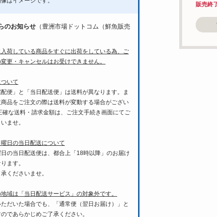
画像はイメージです。
販売終
らのお知らせ
（豊洲市場ドットコム（鮮魚販売
に入荷している商品をすぐに出荷をしている為、ご
の変更・キャンセルはお受けできません。
について
宅配便」と「当日配送便」は送料が異なります。ま
数商品をご注文の際は送料が変動する場合がござい
 正確な送料・請求金額は、ご注文手続き画面にてご
さいませ。
月曜日の当日配送について
曜日の当日配送便は、都合上「18時以降」のお届け
なります。
了承くださいませ。
の地域は「当日配送サービス」の対象外です。
いただいた場合でも、「通常便（翌日お届け）」と
すのであらかじめご了承ください。