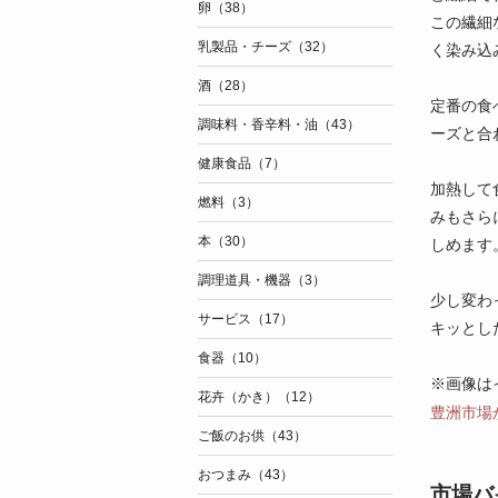
卵（38）
この繊細
乳製品・チーズ（32）
く染み込
酒（28）
定番の食
調味料・香辛料・油（43）
ーズと合
健康食品（7）
加熱して
燃料（3）
みもさら
本（30）
しめます
調理道具・機器（3）
少し変わ
サービス（17）
キッとし
食器（10）
※画像は
花卉（かき）（12）
豊洲市場
ご飯のお供（43）
おつまみ（43）
市場バ