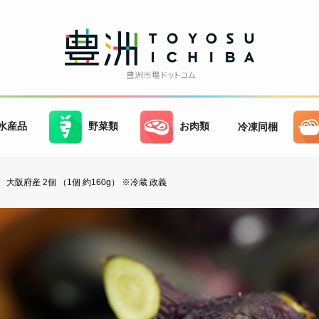
水産品
野菜類
お肉類
冷凍同梱
大阪府産 2個 （1個 約160g） ※冷蔵 政義