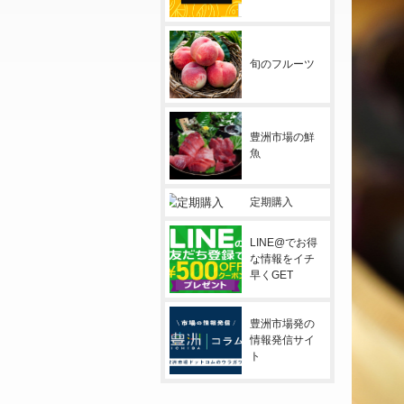
旬のフルーツ
豊洲市場の鮮
魚
定期購入
LINE@でお得
な情報をイチ
早くGET
豊洲市場発の
情報発信サイ
ト