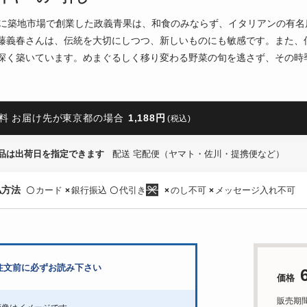
年に築地市場で創業した政義青果は、和食のみならず、イタリアンの有
藤義春さんは、伝統を大切にしつつ、新しいものにも敏感です。また、
深く築いています。めまぐるしく移り変わる野菜の旬を逃さず、その時
料 お届け先が東京都の場合
1,188円
(税込)
品は出荷日を指定できます
配送 宅配便（ヤマト・佐川・提携便など）
払方法
カード
銀行振込
代引き
のし不可
メッセージ入れ不可
〇
×
〇
×
×
注文前に必ずお読み下さい
価格
販売期間：4