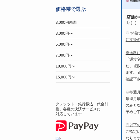
※
商品
価格帯で選ぶ
店舗か
店））
3,000円未満
※市場
3,000円〜
注文後
5,000円〜
※送料
7,000円〜
「通常
た、複
10,000円〜
ます。
15,000円〜
確認下
※毎週
毎週月
クレジット・銀行振込・代金引
のみと
換、各種の決済サービスに
予めご
対応しています
※以下
ご指定
なりま