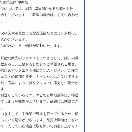
県,鹿児島県,沖縄県
商品については、到着に2日間かかる地域へお届け
場合もございます。ご希望の場合は、お問い合わせ
い。）
状況や天候不良による配送遅延などによりお届けが
場合がございます。
物品のため、日々価格が変動いたします。
工可能な商品のリクエストにつきまして、鱗、内臓
二枚おろし、三枚おろしなどをご希望される場合、
の際に必ずリクエスト欄にご記入ください。ご注文
クエストの追加や変更、キャンセルはお受けできま
また、商品によってはリクエストに添えない場合が
ます。
でお送りしているカニ、エビなど甲殻類等は、輸送
んでしまう可能性がございます。品質には問題ござ
ん。
につきまして、手作業で製造を行っているため、稀
入っている場合がございます。品質上問題はござい
ので、入っていた場合は取り除いてお召し上がりく