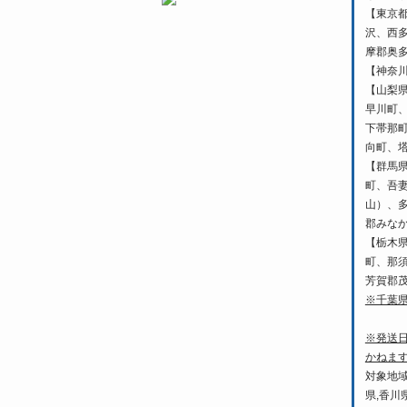
【東京
沢、西
摩郡奥
【神奈
【山梨
早川町
下帯那
向町、
【群馬
町、吾
山）、
郡みな
【栃木
町、那
芳賀郡
※千葉
※発送
かねま
対象地域
県,香川