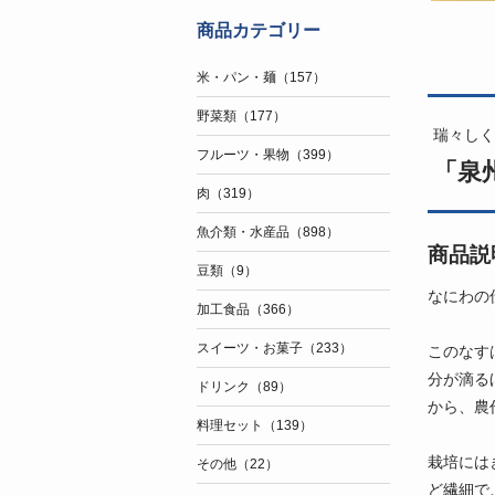
商品カテゴリー
米・パン・麺（157）
野菜類（177）
瑞々しく
フルーツ・果物（399）
「泉州
肉（319）
魚介類・水産品（898）
商品説
豆類（9）
なにわの
加工食品（366）
スイーツ・お菓子（233）
このなす
分が滴る
ドリンク（89）
から、農
料理セット（139）
栽培には
その他（22）
ど繊細で