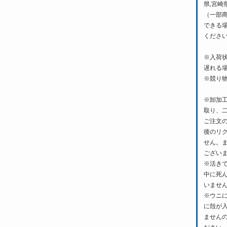
県,宮崎
（一部
できる
くださ
※入荷
遅れる
※競り
※卸加
取り、
ご注文
後のリ
せん。
ござい
※活き
中に死
いませ
※ウニ
に殻が
ません