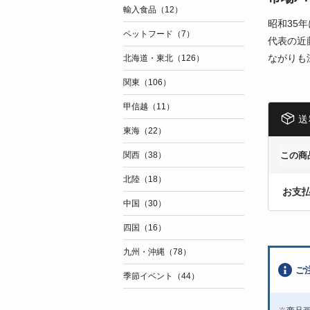
輸入食品（12）
昭和35
ペットフード（7）
代表の近
ながりも
北海道・東北（126）
関東（106）
甲信越（11）
送
東海（22）
この商
関西（38）
北陸（18）
お支
中国（30）
四国（16）
九州・沖縄（78）
ご
季節イベント（44）