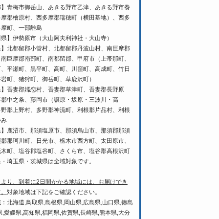
都】青梅市御岳山、あきる野市乙津、あきる野市養
多摩郡檜原村、西多摩郡瑞穂町（横田基地）、西多
多摩町、一部離島
川県】伊勢原市（大山阿夫利神社・大山寺）
県】北都留郡小菅村、北都留郡丹波山村、南巨摩郡
、南巨摩郡南部町、南都留郡、甲府市（上帯那町、
町、平瀬町、黒平町、高町、川窪町、高成町、竹日
塔岩町、猪狩町、御岳町、草鹿沢町）
県】吾妻郡嬬恋村、吾妻郡草津町、吾妻郡長野原
妻郡中之条、藤岡市（譲原・坂原・三波川・高
多野郡上野村、多野郡神流町、利根郡片品村、利根
かみ
県】鹿沼市、那須塩原市、那須烏山市、那須郡那須
須郡那珂川町、日光市、栃木市西方町、太田原市、
茂木町、塩谷郡塩谷町、さくら市、塩谷郡高根沢町
県・埼玉県・茨城県は全域対象です。
日より、到着に2日間かかる地域には、お届けでき
す。
対象地域は下記をご確認ください。
：北海道,鳥取県,島根県,岡山県,広島県,山口県,徳島
県,愛媛県,高知県,福岡県,佐賀県,長崎県,熊本県,大分