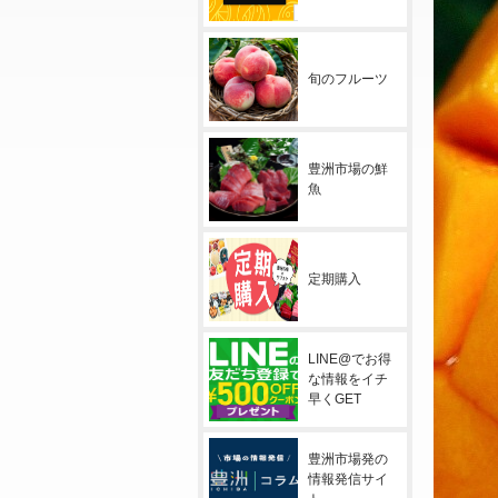
旬のフルーツ
豊洲市場の鮮
魚
定期購入
LINE@でお得
な情報をイチ
早くGET
豊洲市場発の
情報発信サイ