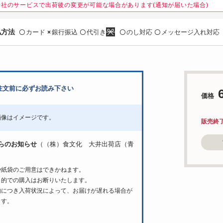
会社のサービスで出荷後の変更が可能な場合があります(通知が届いた場合)
払方法
カード
銀行振込
代引き
のし対応
メッセージ入れ対応
〇
×
〇
〇
〇
注文前に必ずお読み下さい
価格
画像はイメージです。
販売終
らのお知らせ
（（株）食文化 大井出荷店（青
や紙袋のご用意はできかねます。
目的での購入はお断りいたします。
物につき入荷状況によって、お届けが遅れる場合が
ます。