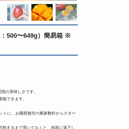
500〜649g）簡易箱 ※
屈指の美味しさです。
堪能できます。
ヒントに、お隣西都市の農家数軒からスター
完熟するまで置いておくと、地面に落下し