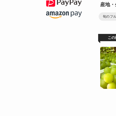
産地・
旬のフ
この