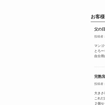
お客様
父の
投稿者
マンゴ
とろー
自分用
完熟
投稿者
大きさ
これだ
２個セ