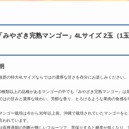
「みやざき完熟マンゴー」4Lサイズ 2玉（1玉：
明
抜群の特大4Lサイズならではの濃厚な甘さを存分にお楽しみください。
00種類以上の品種があるマンゴーの中でも『みやざき完熟マンゴー』は
ではの甘みと濃厚な味わい、芳醇な香り、とろけるような果肉の食感を
マンゴー栽培は今から30年以上前。沖縄で栽培されていたマンゴーを
言われています。
は収穫適期の判断が難しいフルーツで、早採りすると糖度が低くなり、