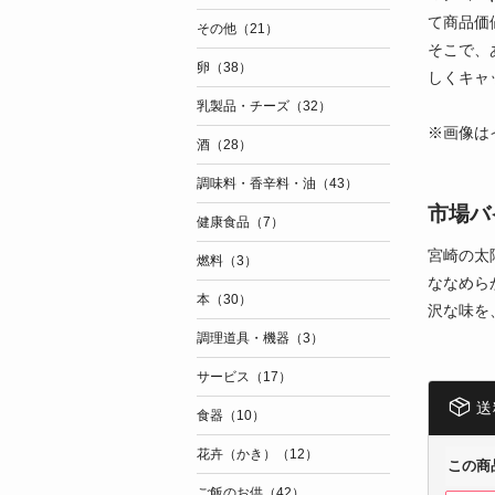
て商品価
その他（21）
そこで、
卵（38）
しくキャ
乳製品・チーズ（32）
※画像は
酒（28）
調味料・香辛料・油（43）
市場バ
健康食品（7）
宮崎の太
燃料（3）
ななめら
本（30）
沢な味を
調理道具・機器（3）
サービス（17）
送
食器（10）
花卉（かき）（12）
この商
ご飯のお供（42）