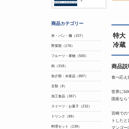
ト
商品カテゴリー
特大
米・パン・麺（157）
冷蔵
野菜類（178）
フルーツ・果物（500）
商品説
肉（318）
魚介類・水産品（897）
食べ応え
豆類（9）
世界に5
加工食品（367）
国産なら
スイーツ・お菓子（232）
宮崎での
ドリンク（89）
トしたと
料理セット（139）
マンゴー