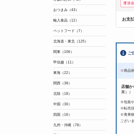
運送
おつまみ（43）
お支
輸入食品（12）
ペットフード（7）
北海道・東北（125）
関東（106）
ご
甲信越（11）
※
商品
東海（22）
関西（38）
店舗か
果））
北陸（18）
※包装
中国（30）
※転売
※青果
四国（16）
ござい
九州・沖縄（78）