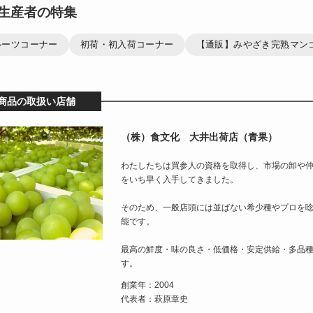
生産者の特集
ルーツコーナー
初荷・初入荷コーナー
【通販】みやざき完熟マンゴー
商品の取扱い店舗
（株）食文化 大井出荷店（青果）
わたしたちは買参人の資格を取得し、市場の卸や
をいち早く入手してきました。
そのため、一般店頭には並ばない希少種やプロを
能です。
最高の鮮度・味の良さ・低価格・安定供給・多品
す。
創業年：2004
代表者：萩原章史