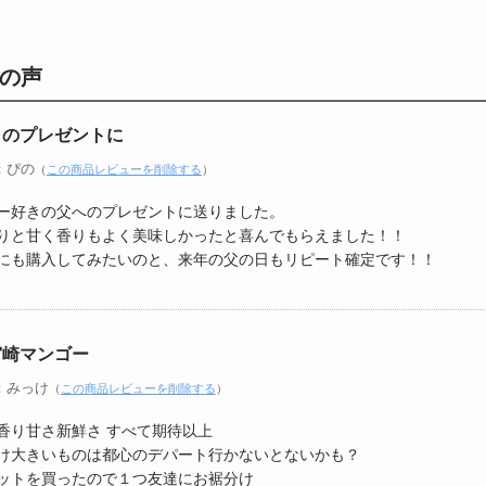
の声
日のプレゼントに
：ぴの
（
この商品レビューを削除する
）
ー好きの父へのプレゼントに送りました。
りと甘く香りもよく美味しかったと喜んでもらえました！！
にも購入してみたいのと、来年の父の日もリピート確定です！！
宮崎マンゴー
：みっけ
（
この商品レビューを削除する
）
香り甘さ新鮮さ すべて期待以上
け大きいものは都心のデパート行かないとないかも？
ットを買ったので１つ友達にお裾分け