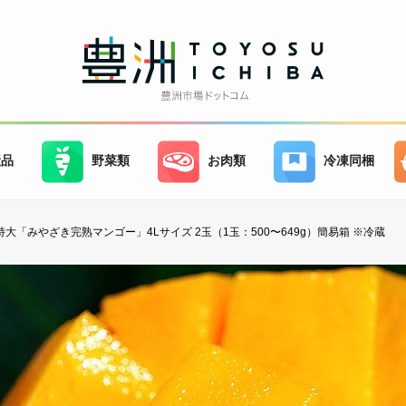
産品
野菜類
お肉類
冷凍同梱
特大「みやざき完熟マンゴー」4Lサイズ 2玉（1玉：500〜649g）簡易箱 ※冷蔵