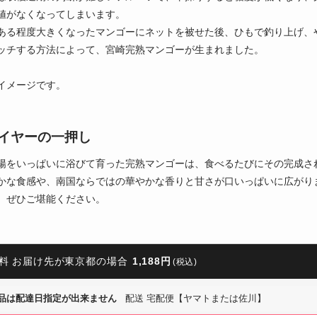
値がなくなってしまいます。
ある程度大きくなったマンゴーにネットを被せた後、ひもで釣り上げ、
ッチする方法によって、宮崎完熟マンゴーが生まれました。
イメージです。
イヤーの一押し
陽をいっぱいに浴びて育った完熟マンゴーは、食べるたびにその完成さ
かな食感や、南国ならではの華やかな香りと甘さが口いっぱいに広がり
、ぜひご堪能ください。
料 お届け先が東京都の場合
1,188円
(税込)
品は配達日指定が出来ません
配送 宅配便【ヤマトまたは佐川】