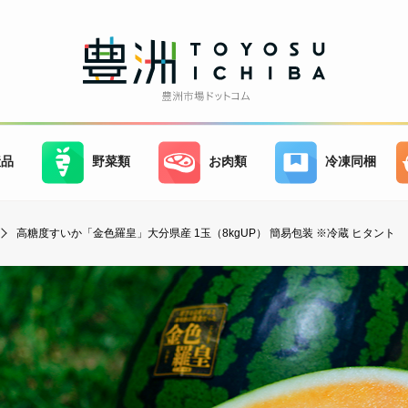
産品
野菜類
お肉類
冷凍同梱
高糖度すいか「金色羅皇」大分県産 1玉（8kgUP） 簡易包装 ※冷蔵 ヒタント