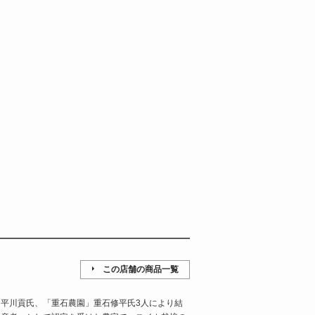
この店舗の商品一覧
平川貢氏、「重石農園」重石修平氏3人により結