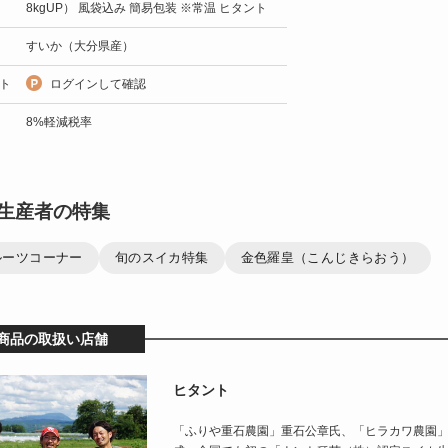
8kgUP） 風袋込み 簡易包装 ※常温 ヒタント
すいか（大分県産）
ト
ログインして確認
8%軽減税率
生産者の特集
ルーツコーナー
旬のスイカ特集
金色羅皇（こんじきらおう）
商品の取扱い店舗
ヒタント
「ふりや重石農園」重石公章氏、「ヒラカワ農園」