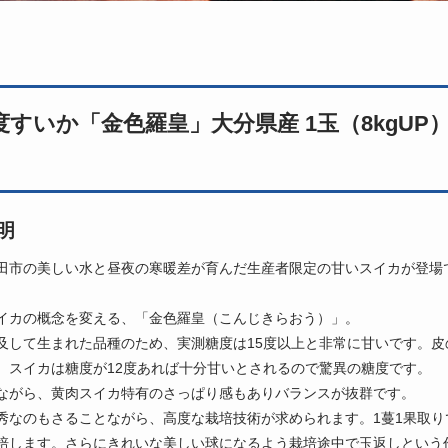
度すいか「金色羅皇」大分県産 1玉（8kgUP）
明
田市の美しい水と昼夜の寒暖差が育んだ生産者限定の甘いスイカが登場
イカの概念を変える、「金色羅皇（こんじきらおう）」。
及して生まれた品種のため、実測糖度は15度以上と非常に甘いです。皮
、スイカは糖度が12度あれば十分甘いとされるので驚異の糖度です。
ながら、黄肉スイカ特有のさっぱり感もありバランスが抜群です。
秀なのもさることながら、高度な栽培技術が求められます。1蔓1果取り
培します。さらにきれいな美しい球になるよう栽培途中で玉返しという作