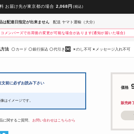
料 お届け先が東京都の場合
2,068円
(税込)
品は配達日指定が出来ません
配送 ヤマト運輸（大分）
ネコメンバーズで出荷後の変更が可能な場合があります(通知が届いた場合)
払方法
カード
銀行振込
代引き
のし不可
メッセージ入れ不可
〇
〇
〇
×
×
注文前に必ずお読み下さい
価格
画像はイメージです。
販売終
品に関するご質問、
お問い合わせはこちらから