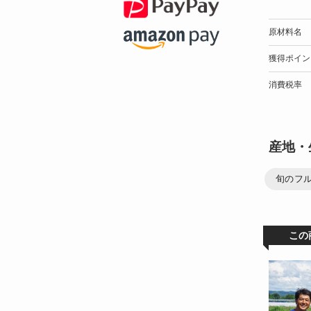
原材料名
獲得ポイン
消費税率
産地・
旬のフ
この