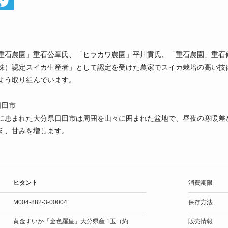
ト
重石農園」重石公章氏、「ヒラカワ農園」平川貢氏、「重石農園」重石修
株）認定スイカ生産者」として認定を受けた農家でスイカ栽培の高い技
よう取り組んでいます。
日田市
に恵まれた大分県日田市は周囲を山々に囲まれた盆地で、昼夜の寒暖差
え、甘みを増します。
ヒタント
消費期限
M004-882-3-00004
保存方法
黄金すいか「金色羅皇」大分県産 1玉（約
販売情報