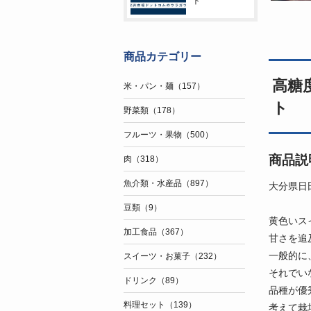
ト
商品カテゴリー
高糖
米・パン・麺（157）
ト
野菜類（178）
フルーツ・果物（500）
商品説
肉（318）
魚介類・水産品（897）
大分県日
豆類（9）
黄色いス
加工食品（367）
甘さを追
一般的に
スイーツ・お菓子（232）
それでい
ドリンク（89）
品種が優
料理セット（139）
考えて栽