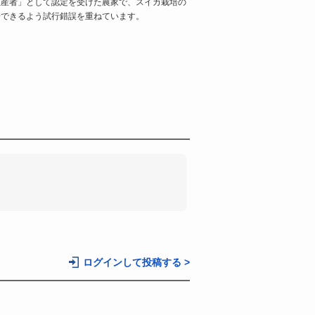
生産者」として認定を受けた農家で、スイカ栽培の
培できるよう試行錯誤を重ねています。
。
ログインして投稿する >