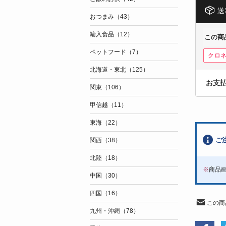
送
おつまみ（43）
輸入食品（12）
この商
ペットフード（7）
クロ
北海道・東北（125）
お支
関東（106）
甲信越（11）
東海（22）
ご
関西（38）
北陸（18）
※
商品
中国（30）
四国（16）
この商
九州・沖縄（78）