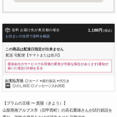
送料 お届け先が東京都の場合
1,188円
(税込)
お住まいの住所で送料を確認
この商品は配達日指定が出来ません
配送 宅配便【ヤマトまたは佐川】
運送会社のサービスで出荷後の変更が可能な場合があります(通知が
届いた場合)
詳細を見る
カード
銀行振込
代引き
お支払方法
〇
×
×
のし対応
メッセージ入れ対応
〇
〇
【プラムの王様 〜 貴陽（きよう）】
山梨県南アルプス市（旧甲西町）の高石鷹雄さんが試行錯誤を