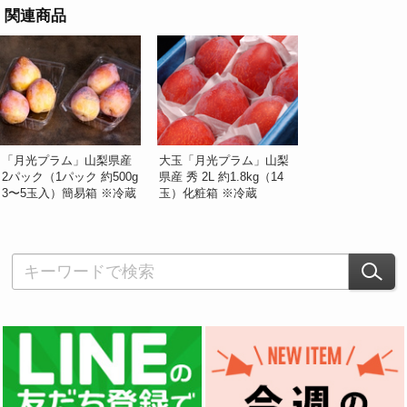
関連商品
「月光プラム」山梨県産
大玉「月光プラム」山梨
2パック（1パック 約500g
県産 秀 2L 約1.8kg（14
3〜5玉入）簡易箱 ※冷蔵
玉）化粧箱 ※冷蔵