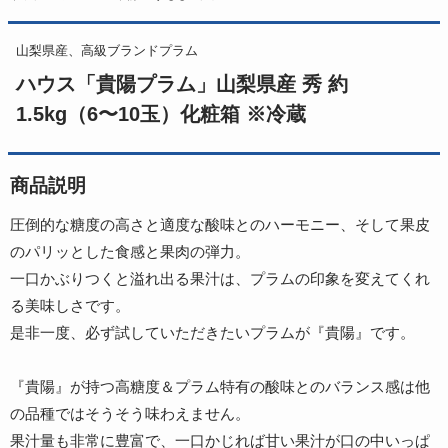
山梨県産、高級ブランドプラム
ハウス「貴陽プラム」山梨県産 秀 約
1.5kg（6〜10玉）化粧箱 ※冷蔵
商品説明
圧倒的な糖度の高さと適度な酸味とのハーモニー、そして果皮
のパリッとした食感と果肉の弾力。
一口かぶりつくと溢れ出る果汁は、プラムの印象を変えてくれ
る美味しさです。
是非一度、必ず試していただきたいプラムが『貴陽』です。
『貴陽』が持つ高糖度＆プラム特有の酸味とのバランス感は他
の品種ではそうそう味わえません。
果汁量も非常に豊富で、一口かじれば甘い果汁が口の中いっぱ