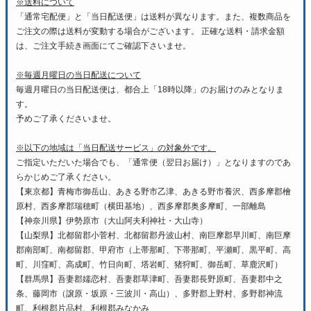
※送料について
「通常宅配便」と「当日配送便」は送料が異なります。また、複数商品を
ご注文の際は送料が変動する場合がございます。 正確な送料・請求金額
は、ご注文手続き画面にてご確認下さいませ。
※毎週月曜日の当日配送について
毎週月曜日の当日配送便は、都合上「18時以降」のお届けのみとなりま
す。
予めご了承くださいませ。
※以下の地域は「当日配送サービス」の対象外です。
ご指定いただいた場合でも、「通常便（翌日お届け）」となりますのであ
らかじめご了承ください。
【東京都】青梅市御岳山、あきる野市乙津、あきる野市養沢、西多摩郡檜
原村、西多摩郡瑞穂町（横田基地）、西多摩郡奥多摩町、一部離島
【神奈川県】伊勢原市（大山阿夫利神社・大山寺）
【山梨県】北都留郡小菅村、北都留郡丹波山村、南巨摩郡早川町、南巨摩
郡南部町、南都留郡、甲府市（上帯那町、下帯那町、平瀬町、黒平町、高
町、川窪町、高成町、竹日向町、塔岩町、猪狩町、御岳町、草鹿沢町）
【群馬県】吾妻郡嬬恋村、吾妻郡草津町、吾妻郡長野原町、吾妻郡中之
条、藤岡市（譲原・坂原・三波川・高山）、多野郡上野村、多野郡神流
町、利根郡片品村、利根郡みなかみ