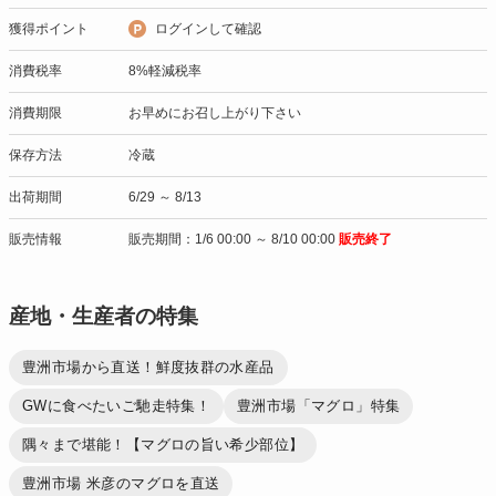
獲得ポイント
ログインして確認
消費税率
8%軽減税率
消費期限
お早めにお召し上がり下さい
保存方法
冷蔵
出荷期間
6/29 ～ 8/13
販売情報
販売期間：1/6 00:00 ～ 8/10 00:00
販売終了
産地・生産者の特集
豊洲市場から直送！鮮度抜群の水産品
GWに食べたいご馳走特集！
豊洲市場「マグロ」特集
隅々まで堪能！【マグロの旨い希少部位】
豊洲市場 米彦のマグロを直送