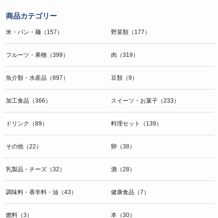
商品カテゴリー
米・パン・麺（157）
野菜類（177）
フルーツ・果物（399）
肉（319）
魚介類・水産品（897）
豆類（9）
加工食品（366）
スイーツ・お菓子（233）
ドリンク（89）
料理セット（139）
その他（22）
卵（38）
乳製品・チーズ（32）
酒（28）
調味料・香辛料・油（43）
健康食品（7）
燃料（3）
本（30）