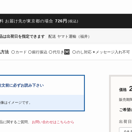
料 お届け先が東京都の場合
726円
(税込)
品は出荷日を指定できます
配送 ヤマト運輸（福井）
払方法
カード
銀行振込
代引き
のし対応
メッセージ入れ不可
〇
〇
〇
〇
×
注文前に必ずお読み下さい
価格
販売期間：'
画像はイメージです。
ご希望
出荷
品に関するご質問、
お問い合わせはこちらから