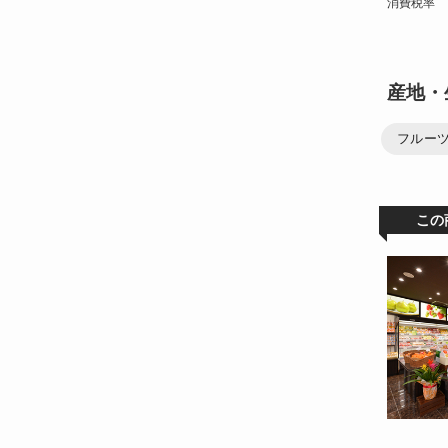
消費税率
産地・
フルー
この