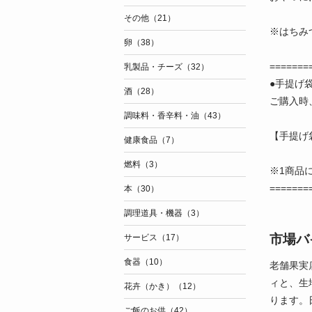
その他（21）
※はちみ
卵（38）
=======
乳製品・チーズ（32）
●手提げ
酒（28）
ご購入時
調味料・香辛料・油（43）
【手提げ
健康食品（7）
燃料（3）
※1商品
=======
本（30）
調理道具・機器（3）
市場バ
サービス（17）
食器（10）
老舗果実
ィと、生
花卉（かき）（12）
ります。
ご飯のお供（42）