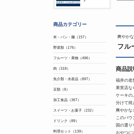
ト
商品カテゴリー
爽やかな
米・パン・麺（157）
フル
野菜類（176）
フルーツ・果物（496）
商品説
肉（318）
魚介類・水産品（897）
福井の老
果実店な
豆類（9）
ケーキの
加工食品（367）
分けて焼
爽やかな
スイーツ・お菓子（232）
このパウ
ドリンク（89）
国の選り
料理セット（139）
おやつに