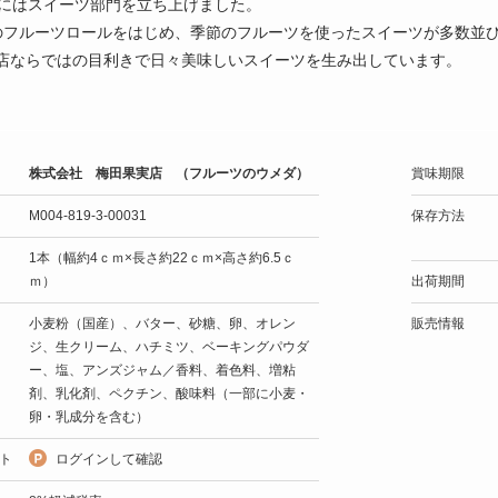
年にはスイーツ部門を立ち上げました。
のフルーツロールをはじめ、季節のフルーツを使ったスイーツが多数並
店ならではの目利きで日々美味しいスイーツを生み出しています。
株式会社 梅田果実店 （フルーツのウメダ）
賞味期限
M004-819-3-00031
保存方法
1本（幅約4ｃｍ×長さ約22ｃｍ×高さ約6.5ｃ
ｍ）
出荷期間
小麦粉（国産）、バター、砂糖、卵、オレン
販売情報
ジ、生クリーム、ハチミツ、ベーキングパウダ
ー、塩、アンズジャム／香料、着色料、増粘
剤、乳化剤、ペクチン、酸味料（一部に小麦・
卵・乳成分を含む）
ト
ログインして確認