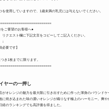
つを使用していますので、1歳未満の乳児には与えないでください。
===========================
袋をご要望のお客様へ●
、リクエスト欄に下記文言をコピーしてご記入ください。
↓
袋必要です】
につき1枚までに限ります。
===========================
イヤーの一押し
店がオレンジの魅力を最大限に引き出すために作った渾身のパウンドケ
地に焼き込まれた味の濃いオレンジが織りなす極上のハーモニー。爽や
日経のランキングでも高評価を得ました。