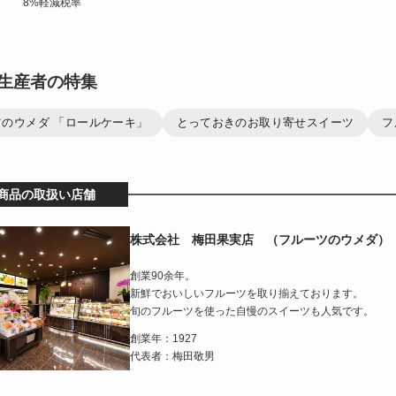
8%軽減税率
生産者の特集
ツのウメダ 「ロールケーキ」
とっておきのお取り寄せスイーツ
フ
商品の取扱い店舗
株式会社 梅田果実店 （フルーツのウメダ）
創業90余年。
新鮮でおいしいフルーツを取り揃えております。
旬のフルーツを使った自慢のスイーツも人気です。
創業年：1927
代表者：梅田敬男