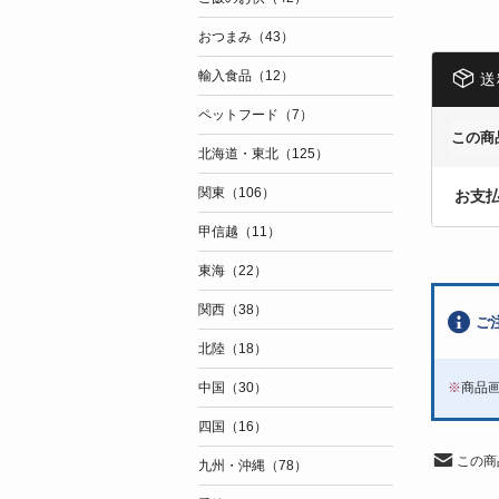
おつまみ（43）
輸入食品（12）
送
ペットフード（7）
この商
北海道・東北（125）
関東（106）
お支
甲信越（11）
東海（22）
関西（38）
ご
北陸（18）
※
商品
中国（30）
四国（16）
この商
九州・沖縄（78）