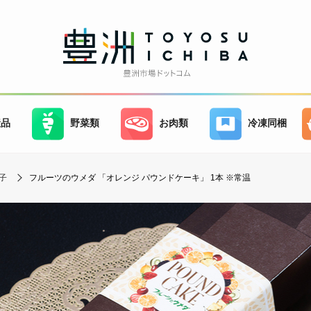
産品
野菜類
お肉類
冷凍同梱
子
フルーツのウメダ 「オレンジ パウンドケーキ」 1本 ※常温