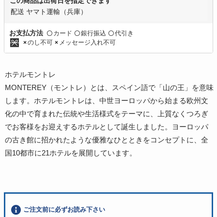
この商品は出荷日を指定できます
配送 ヤマト運輸（兵庫）
カード
銀行振込
代引き
お支払方法
〇
〇
〇
のし不可
メッセージ入れ不可
×
×
ホテルモントレ
MONTEREY（モントレ）とは、スペイン語で「山の王」を意味
します。ホテルモントレは、中世ヨーロッパから始まる欧州文
化の中で育まれた伝統や生活様式をテーマに、上質なくつろぎ
でお客様をお迎えするホテルとして誕生しました。ヨーロッパ
の古き館に招かれたような優雅なひとときをコンセプトに、全
国10都市に21ホテルを展開しています。
ご注文前に必ずお読み下さい