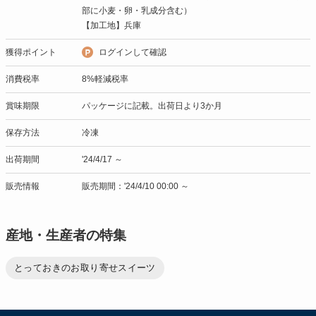
部に小麦・卵・乳成分含む）
【加工地】兵庫
獲得ポイント
ログインして確認
消費税率
8%軽減税率
賞味期限
パッケージに記載。出荷日より3か月
保存方法
冷凍
出荷期間
'24/4/17 ～
販売情報
販売期間：'24/4/10 00:00 ～
産地・生産者の特集
とっておきのお取り寄せスイーツ