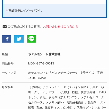
※
商品画像はイメージです。
この商品に関するご質問、
お問い合わせはこちらから
店舗
ホテルモントレ株式会社
商品番号
M004-957-3-00013
セット内容
ホテルモントレ「バスクチーズケーキ」5号サイズ（直径
15cm) ※冷凍
原材料名
【原材料】ナチュラルチーズ（スペイン製造）、鶏卵、砂
糖、クリーム、バター、小麦粉、粉糖、脱脂濃縮乳、デキス
トリン、食塩／安定剤（加工デンプン、メチルセルロース、
セルロース、メタリン酸Na、増粘多糖類）、乳化剤、リン
酸塩（Na)、保存料（ソルビン酸）、炭酸マグネシウム（一