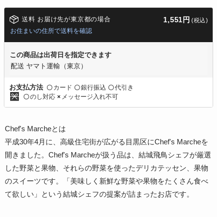
送料 お届け先が東京都の場合
1,551円
(税込)
お住まいの住所で送料を確認
この商品は出荷日を指定できます
配送 ヤマト運輸（東京）
カード
銀行振込
代引き
お支払方法
〇
〇
〇
のし対応
メッセージ入れ不可
〇
×
Chef's Marcheとは
平成30年4月に、高級住宅街が広がる目黒区にChef's Marcheを
開きました。Chef's Marcheが扱う品は、結城飛鳥シェフが厳選
した野菜と果物、それらの野菜を使ったデリカテッセン、果物
のスイーツです。「美味しく新鮮な野菜や果物をたくさん食べ
て欲しい」という結城シェフの提案が詰まったお店です。