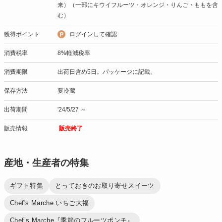
来）（一部にキウイフルーツ・オレンジ・りんご・ももを含
む）
獲得ポイント
ログインして確認
消費税率
8%軽減税率
消費期限
出荷日含め5日。パッケージに記載。
保存方法
要冷蔵
出荷期間
'24/5/27 ～
販売情報
販売終了
産地・生産者の特集
ギフト特集
とっておきのお取り寄せスイーツ
Chef's Marche いちご大福
Chef’s Marche『季節のフルーツポンチ』