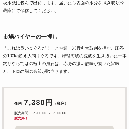
吸水紙に包んで出荷します。届いたら表面の水分を拭き取り冷
蔵庫にて保存してください。
市場バイヤーの一押し
「これは良いまぐろだ！」と仲卸・米彦も太鼓判を押す、圧巻
の100kg超え大間まぐろです。津軽海峡の荒波を生き抜いた一本
釣りならではの極上の身質は、赤身の濃い酸味が効いた旨味
と、トロの脂の余韻が際立ちます。
7,380円
価格
（税込）
販売期間：6/8 00:00 ～ 6/9 00:00
販売終了