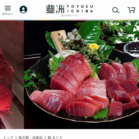
トップ
魚介類・水産品
鮪 まぐろ