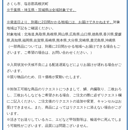
さくら市、塩谷郡高根沢町
※千葉県・埼玉県・茨城県は全域対象です。
※発送日より、到着に2日間かかる地域には、お届けできかねます。
対象
地域は下記をご確認ください。
対象地域：北海道,鳥取県,島根県,岡山県,広島県,山口県,徳島県,香川県,愛媛
県,高知県,福岡県,佐賀県,長崎県,熊本県,大分県,宮崎県,鹿児島県,沖縄県
（一部商品については、到着に2日間かかる地域へお届けできる場合もご
ざいます。ご希望の場合は、お問い合わせください。）
※入荷状況や天候不良による配送遅延などによりお届けが遅れる場合がご
ざいます。
※競り物品のため、日々価格が変動いたします。
※卸加工可能な商品のリクエストにつきまして、鱗、内臓取り、二枚おろ
し、三枚おろしなどをご希望される場合、ご注文の際に必ずリクエスト欄
にご記入ください。ご注文後のリクエストの追加や変更、キャンセルはお
受けできません。また、商品によってはリクエストに添えない場合がござ
います。
※活きでお送りしているカニ、エビなど甲殻類等は、輸送中に死んでしま
う可能性がございます。品質には問題ございません。