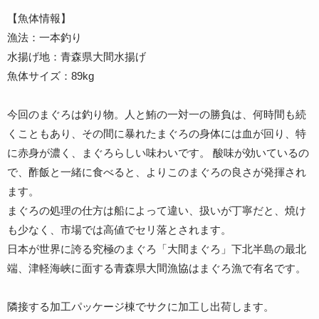
【魚体情報】
漁法：一本釣り
水揚げ地：青森県大間水揚げ
魚体サイズ：89kg
今回のまぐろは釣り物。人と鮪の一対一の勝負は、何時間も続
くこともあり、その間に暴れたまぐろの身体には血が回り、特
に赤身が濃く、
まぐろらしい味わいです。 酸味が効いているの
で、酢飯と一緒に食べると、よりこのまぐろの良さが発揮され
ます。
まぐろの処理の仕方は船によって違い、扱いが丁寧だと、焼け
も少なく、市場では高値でセリ落とされます。
日本が世界に誇る究極のまぐろ「大間まぐろ」下北半島の最北
端、津軽海峡に面する青森県大間漁協はまぐろ漁で有名です。
隣接する加工パッケージ棟でサクに加工し出荷します。