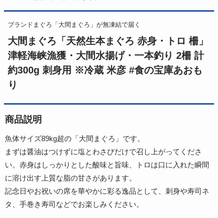
ブランドまぐろ「大間まぐろ」が無凍結で届く
大間まぐろ「天然生本まぐろ 赤身・トロ 柵」
津軽海峡漁獲・大間水揚げ・一本釣り 2柵 計
約300g 刺身用 ※冷蔵 米彦 #食の宝庫あおも
り
商品説明
魚体サイズ89kg超の「大間まぐろ」です。
まずは醤油はつけずに塩とわさびだけで召し上がってくださ
い。赤身はしっかりとした酸味と旨味、トロは口に入れた瞬間
に溶け出す上質な脂の甘さがあります。
記念日やお祝いの席を華やかに彩る逸品として、刺身や寿司ネ
タ、手巻き寿司などでお楽しみください。