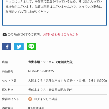
※ウニにつきまして、手作業で製造を行っているため、稀に殻が入ってい
る場合がございます。品質上問題はございませんので、入っていた場合は
取り除いてお召し上がりください。
この商品に関するご質問、
お問い合わせはこちらから
店舗
豊洲市場ドットコム（鮮魚販売店）
商品番号
M004-113-3-03425
セット内容
大間まぐろ「天然生本まぐろ 赤身・トロ 柵」 2柵 計約300g
原材料名
天然本まぐろ（青森県大間水揚げ）
獲得ポイント
ログインして確認
消費税率
8%軽減税率