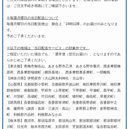
は、ご注文手続き画面にてご確認下さいませ。
※毎週月曜日の当日配送について
毎週月曜日の当日配送便は、都合上「18時以降」のお届けのみとなりま
す。
予めご了承くださいませ。
※以下の地域は「当日配送サービス」の対象外です。
ご指定いただいた場合でも、「通常便（翌日お届け）」となりますのであ
らかじめご了承ください。
【東京都】青梅市御岳山、あきる野市乙津、あきる野市養沢、西多摩郡檜
原村、西多摩郡瑞穂町（横田基地）、西多摩郡奥多摩町、一部離島
【神奈川県】伊勢原市（大山阿夫利神社・大山寺）
【山梨県】北都留郡小菅村、北都留郡丹波山村、南巨摩郡早川町、南巨摩
郡南部町、南都留郡、甲府市（上帯那町、下帯那町、平瀬町、黒平町、高
町、川窪町、高成町、竹日向町、塔岩町、猪狩町、御岳町、草鹿沢町）
【群馬県】吾妻郡嬬恋村、吾妻郡草津町、吾妻郡長野原町、吾妻郡中之
条、藤岡市（譲原・坂原・三波川・高山）、多野郡上野村、多野郡神流
町、利根郡片品村、利根郡みなかみ
【栃木県】鹿沼市、那須塩原市、那須烏山市、那須郡那須町、那須郡那珂
川町、日光市、栃木市西方町、太田原市、芳賀郡茂木町、塩谷郡塩谷町、