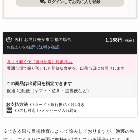
ログインしてお気に入り登録
送料 お届け先が東京都の場合
1,188円
(税込)
お住まいの住所で送料を確認
きょう着く便（当日配送）対象商品
豊洲市場で競り落とした新鮮な食材を、出荷当日にお届けします
この商品は出荷日を指定できます
配送 宅配便（ヤマト・佐川・提携便など）
カード
銀行振込
代引き
お支払方法
〇
×
〇
のし対応
メッセージ入れ対応
〇
〇
※できる限り目視検査によって除去しておりますが、漁獲の特
性上、ごくまれに表面に血栓が付着している場合がございま