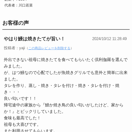
代表者：川口若菜
お客様の声
やはり鰻は焼きたてが旨い！
2024/10/12 11:28:49
投稿者：yaji
（
この商品レビューを削除する
）
外出できない祖母に焼きたてを食べてもらいたく倶利伽羅を選んで
みました。
が、はつ鰻なので心配でしたが魚焼きグリルでも意外と簡単に出来
ました。
タレを作り、蒸し・焼き・タレを付け・焼き・タレを付け・焼
き・・・
良い匂いです！！
帰宅途中の家族から『鰻か焼き鳥の良い匂いがしたけど、家から
か！』とビックリしていました。
食味も最高でした！
祖母も大喜びです。
また利用させてもらいます。