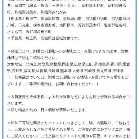
条、藤岡市（譲原・坂原・三波川・高山）、多野郡上野村、多野郡神流
町、利根郡片品村、利根郡みなかみ
【栃木県】鹿沼市、那須塩原市、那須烏山市、那須郡那須町、那須郡那珂
川町、日光市、栃木市西方町、太田原市、芳賀郡茂木町、塩谷郡塩谷町、
さくら市、塩谷郡高根沢町
※千葉県・埼玉県・茨城県は全域対象です。
※発送日より、到着に2日間かかる地域には、お届けできかねます。
対象
地域は下記をご確認ください。
対象地域：北海道,鳥取県,島根県,岡山県,広島県,山口県,徳島県,香川県,愛媛
県,高知県,福岡県,佐賀県,長崎県,熊本県,大分県,宮崎県,鹿児島県,沖縄県
（一部商品については、到着に2日間かかる地域へお届けできる場合もご
ざいます。ご希望の場合は、お問い合わせください。）
※入荷状況や天候不良による配送遅延などによりお届けが遅れる場合がご
ざいます。
※競り物品のため、日々価格が変動いたします。
※卸加工可能な商品のリクエストにつきまして、鱗、内臓取り、二枚おろ
し、三枚おろしなどをご希望される場合、ご注文の際に必ずリクエスト欄
にご記入ください。ご注文後のリクエストの追加や変更、キャンセルはお