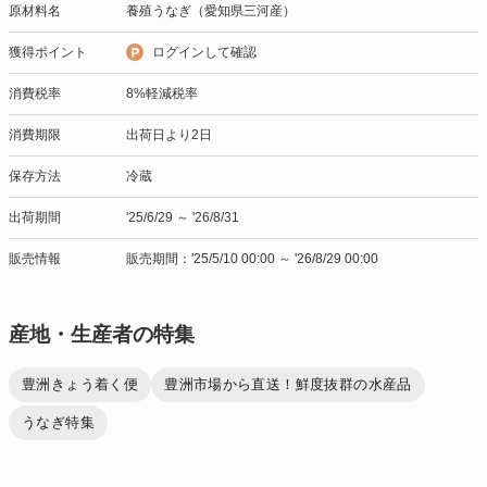
原材料名
養殖うなぎ（愛知県三河産）
獲得ポイント
ログインして確認
消費税率
8%軽減税率
消費期限
出荷日より2日
保存方法
冷蔵
出荷期間
'25/6/29 ～ '26/8/31
販売情報
販売期間：'25/5/10 00:00 ～ '26/8/29 00:00
産地・生産者の特集
豊洲きょう着く便
豊洲市場から直送！鮮度抜群の水産品
うなぎ特集