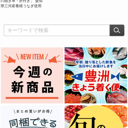
の開き串・肝付き」 愛知
県三河産養殖うなぎ使用
串1本（1尾分・串含め目
安として100〜120g）、肝
1個 ※冷蔵 三清【頭・中
骨の同梱リクエスト可】