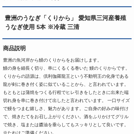
豊洲のうなぎ「くりから」 愛知県三河産養殖
うなぎ使用 5本 ※冷蔵 三清
商品説明
豊洲の魚河岸から鰻のくりからをお届けします。
鰻の身を細長く切り、串にくるくる巻いた 鰻のくりからです。
くりからの語源は、倶利伽羅龍王という不動明王の化身である
龍が剣に巻き付く姿に似ていることから、と言われています。
もともとは蒲焼をつくる行程でヒレ引きをしたときに出来た端
切れ身を串に巻き付けて出したと言われています。 一口サイズ
で鰻をつまむ嬉しさ、魅力があります。ご自身の好みの味付け
で、焼きたてをお召し上がりください。酒をふりかけてグリル
で焼き、塩または醬油を垂らしてもスッキリとして良いです。
※たれはご準備ください。