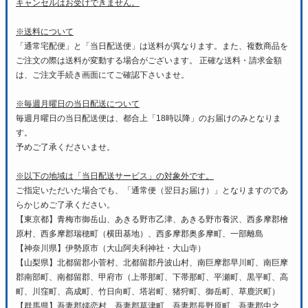
キャンセルはお受けできません。
※送料について
「通常宅配便」と「当日配送便」は送料が異なります。また、複数商品を
ご注文の際は送料が変動する場合がございます。 正確な送料・請求金額
は、ご注文手続き画面にてご確認下さいませ。
※毎週月曜日の当日配送について
毎週月曜日の当日配送便は、都合上「18時以降」のお届けのみとなりま
す。
予めご了承くださいませ。
※以下の地域は「当日配送サービス」の対象外です。
ご指定いただいた場合でも、「通常便（翌日お届け）」となりますのであ
らかじめご了承ください。
【東京都】青梅市御岳山、あきる野市乙津、あきる野市養沢、西多摩郡檜
原村、西多摩郡瑞穂町（横田基地）、西多摩郡奥多摩町、一部離島
【神奈川県】伊勢原市（大山阿夫利神社・大山寺）
【山梨県】北都留郡小菅村、北都留郡丹波山村、南巨摩郡早川町、南巨摩
郡南部町、南都留郡、甲府市（上帯那町、下帯那町、平瀬町、黒平町、高
町、川窪町、高成町、竹日向町、塔岩町、猪狩町、御岳町、草鹿沢町）
【群馬県】吾妻郡嬬恋村、吾妻郡草津町、吾妻郡長野原町、吾妻郡中之