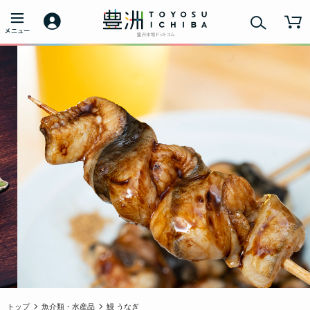
トップ
魚介類・水産品
鰻 うなぎ