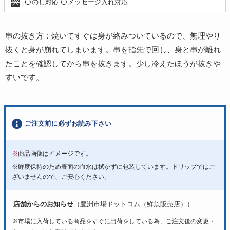
のし対応
メッセージ入れ対応
〇
〇
串の抜き方：焼いてすぐは身が絡みついているので、無理やり
抜くと身が崩れてしまいます。串を指先で回し、身と串が離れ
たことを確認してから串を抜きます。少し冷えたほうが抜きや
すいです。
ご注文前に必ずお読み下さい
※
商品画像はイメージです。
※鮮度保持のため表面の血水は拭かずに包装しています。ドリップではご
ざいませんので、ご安心ください。
店舗からのお知らせ
（豊洲市場ドットコム（鮮魚販売店））
※市場に入荷している商品をすぐに出荷をしている為、ご注文後の変更・