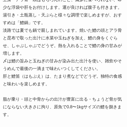
少な浮袋や肝をお付けします。運が良ければ腹子も付きます。
湯引き・土瓶蒸し・天ぷらと様々な調理で楽しめますが、おす
すめは「鱧鍋」です。
淡路では夏でも鍋で親しまれています。焼いた鱧の頭とアラ骨
と昆布で取った出汁に水菜や玉ねぎを加え、鱧の身をくぐら
せ、しゃぶしゃぶでどうぞ。熱を入れることで鱧の身の甘みが
増します。
〆は鱧の旨みと玉ねぎの甘みが染み出た出汁を使い、雑炊やそ
うめんで最後の一滴まで味わいつくしてください。
肝と鱧笛（はもぶえ）は、たまり煮などでどうぞ。独特の食感
と味わいを楽しめます。
脂が乗り・頭と中骨からの出汁が豊富に出る・ちょうど骨が気
にならない大きさに拘り、原魚で0.8〜1kgサイズの鱧を捌きま
す。