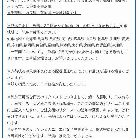
川町、日光市、栃木市西方町、太田原市、芳賀郡茂木町、塩谷郡塩谷町、
さくら市、塩谷郡高根沢町
※千葉県・埼玉県・茨城県は全域対象です。
※発送日より、到着に2日間かかる地域には、お届けできかねます。
対象
地域は下記をご確認ください。
対象地域：北海道,鳥取県,島根県,岡山県,広島県,山口県,徳島県,香川県,愛媛
県,高知県,福岡県,佐賀県,長崎県,熊本県,大分県,宮崎県,鹿児島県,沖縄県
（一部商品については、到着に2日間かかる地域へお届けできる場合もご
ざいます。ご希望の場合は、お問い合わせください。）
※入荷状況や天候不良による配送遅延などによりお届けが遅れる場合がご
ざいます。
※競り物品のため、日々価格が変動いたします。
※卸加工可能な商品のリクエストにつきまして、鱗、内臓取り、二枚おろ
し、三枚おろしなどをご希望される場合、ご注文の際に必ずリクエスト欄
にご記入ください。ご注文後のリクエストの追加や変更、キャンセルはお
受けできません。また、商品によってはリクエストに添えない場合がござ
います。
※活きでお送りしているカニ、エビなど甲殻類等は、輸送中に死んでしま
う可能性がございます。品質には問題ございません。