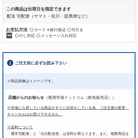
この商品は出荷日を指定できます
配送 宅配便（ヤマト・佐川・提携便など）
カード
銀行振込
代引き
お支払方法
〇
×
〇
のし対応
メッセージ入れ対応
〇
〇
ご注文前に必ずお読み下さい
※
商品画像はイメージです。
店舗からのお知らせ
（豊洲市場ドットコム（鮮魚販売店））
※市場に入荷している商品をすぐに出荷をしている為、ご注文後の変更・
キャンセルはお受けできません。
※送料について
「通常宅配便」と「当日配送便」は送料が異なります。また、複数商品を