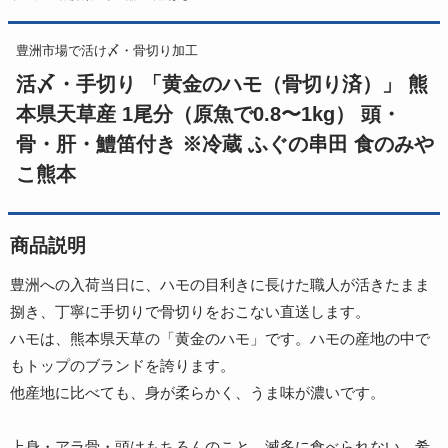
豊洲市場で活け〆・骨切り加工
活〆・手切り 「黄金のハモ（骨切り済）」 熊
本県天草産 1尾分（原魚で0.8〜1kg） 頭・
骨・肝・鱧笛付き ※冷蔵 ふぐの串田 食のみや
こ熊本
商品説明
豊洲への入荷当日に、ハモの目利きに長けた職人が活きたまま
捌き、丁寧に手切りで骨切りをおこない直送します。
ハモは、熊本県天草の「黄金のハモ」です。ハモの産地の中で
もトップのブランドを誇ります。
他産地に比べても、身が柔らかく、うま味が濃いです。
上身・アラ骨・頭はもちろんのこと、滅多に食べられない、希