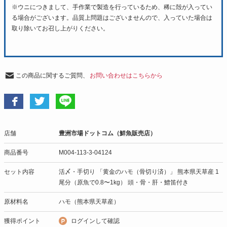
※ウニにつきまして、手作業で製造を行っているため、稀に殻が入ってい
る場合がございます。品質上問題はございませんので、入っていた場合は
取り除いてお召し上がりください。
この商品に関するご質問、
お問い合わせはこちらから
店舗
豊洲市場ドットコム（鮮魚販売店）
商品番号
M004-113-3-04124
セット内容
活〆・手切り 「黄金のハモ（骨切り済）」 熊本県天草産 1
尾分（原魚で0.8〜1kg） 頭・骨・肝・鱧笛付き
原材料名
ハモ（熊本県天草産）
獲得ポイント
ログインして確認