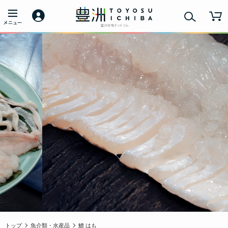
トップ
魚介類・水産品
鱧 はも