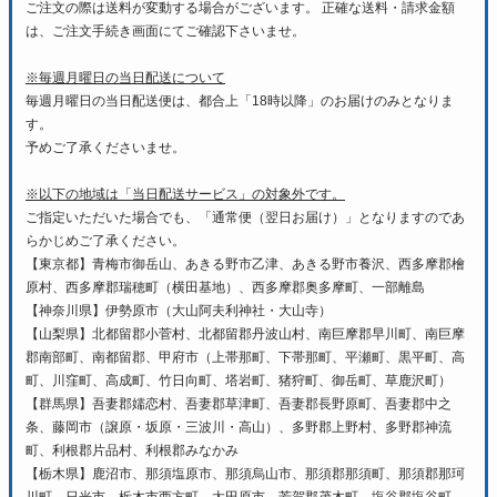
ご注文の際は送料が変動する場合がございます。 正確な送料・請求金額
は、ご注文手続き画面にてご確認下さいませ。
※毎週月曜日の当日配送について
毎週月曜日の当日配送便は、都合上「18時以降」のお届けのみとなりま
す。
予めご了承くださいませ。
※以下の地域は「当日配送サービス」の対象外です。
ご指定いただいた場合でも、「通常便（翌日お届け）」となりますのであ
らかじめご了承ください。
【東京都】青梅市御岳山、あきる野市乙津、あきる野市養沢、西多摩郡檜
原村、西多摩郡瑞穂町（横田基地）、西多摩郡奥多摩町、一部離島
【神奈川県】伊勢原市（大山阿夫利神社・大山寺）
【山梨県】北都留郡小菅村、北都留郡丹波山村、南巨摩郡早川町、南巨摩
郡南部町、南都留郡、甲府市（上帯那町、下帯那町、平瀬町、黒平町、高
町、川窪町、高成町、竹日向町、塔岩町、猪狩町、御岳町、草鹿沢町）
【群馬県】吾妻郡嬬恋村、吾妻郡草津町、吾妻郡長野原町、吾妻郡中之
条、藤岡市（譲原・坂原・三波川・高山）、多野郡上野村、多野郡神流
町、利根郡片品村、利根郡みなかみ
【栃木県】鹿沼市、那須塩原市、那須烏山市、那須郡那須町、那須郡那珂