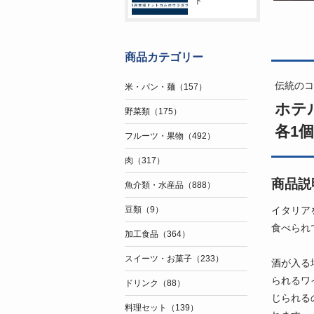
ト
商品カテゴリー
伝統のコ
米・パン・麺（157）
ホテ
野菜類（175）
各1個
フルーツ・果物（492）
肉（317）
商品説
魚介類・水産品（888）
イタリア
豆類（9）
食べられ
加工食品（364）
スイーツ・お菓子（233）
酒が入る
られるワ
ドリンク（88）
じられる
料理セット（139）