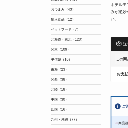
ホテルモ
おつまみ（43）
みが絶妙
い。
輸入食品（12）
ペットフード（7）
北海道・東北（123）
送
関東（109）
この商
甲信越（10）
東海（23）
お支
関西（38）
北陸（18）
中国（30）
ご
四国（16）
九州・沖縄（77）
※
商品