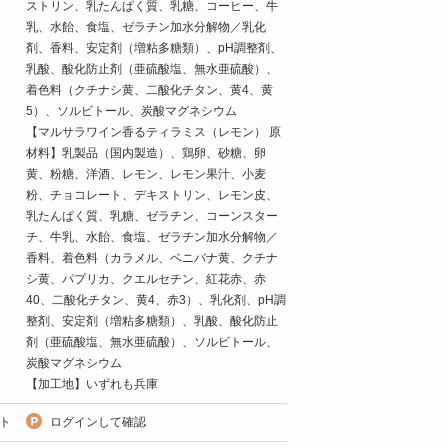
ストリン、乳たんぱく質、乳糖、コーヒー、牛
乳、水飴、食塩、ゼラチン加水分解物／乳化
剤、香料、安定剤（増粘多糖類）、pH調整剤、
乳酸、酸化防止剤（亜硫酸塩、無水亜硫酸）、
着色料（クチナシ黄、二酸化チタン、黄4、黄
5）、ソルビトール、炭酸マグネシウム
【マルサラワイン香るティラミス（レモン） 原
材料】乳製品（国内製造）、鶏卵、砂糖、卵
黄、粉糖、洋酒、レモン、レモン果汁、小麦
粉、チョコレート、デキストリン、レモン皮、
乳たんぱく質、乳糖、ゼラチン、コーンスター
チ、牛乳、水飴、食塩、ゼラチン加水分解物／
香料、着色料（カラメル、ベニバナ黄、クチナ
シ黄、パプリカ、クエルセチン、紅花赤、赤
40、二酸化チタン、黄4、赤3）、乳化剤、pH調
整剤、安定剤（増粘多糖類）、乳酸、酸化防止
剤（亜硫酸塩、無水亜硫酸）、ソルビトール、
炭酸マグネシウム
【加工地】いずれも兵庫
ト
ログインして確認