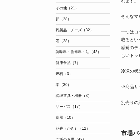
れます。
その他（21）
そんなマ
卵（38）
乳製品・チーズ（32）
一つはコ
載るとい
酒（28）
感覚のテ
調味料・香辛料・油（43）
しいトッ
健康食品（7）
冷凍の状
燃料（3）
本（30）
※商品サイ
調理道具・機器（3）
別売りの
サービス（17）
食器（10）
花卉（かき）（12）
市場バ
ご飯のお供（42）