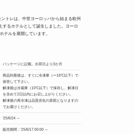
ルモントレは、中世ヨーロッパから始まる欧州
えするホテルとして誕生しました。ヨーロ
1ホテルを展開しています。
パッケージに記載。出荷日より3か月
商品到着後は、すぐに冷凍庫（ー18℃以下）で
保管して下さい。
解凍後は冷蔵庫（10℃以下）で保存し、解凍日
を含めて2日以内にお召し上がりください。
解凍後の再冷凍は品質劣化の原因となりますの
でお避けください。
'25/6/24 ～
販売期間：'25/6/17 00:00 ～