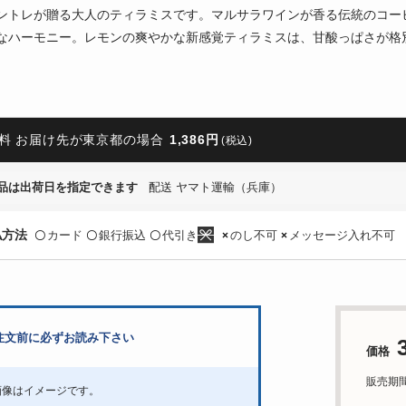
ントレが贈る大人のティラミスです。マルサラワインが香る伝統のコー
なハーモニー。レモンの爽やかな新感覚ティラミスは、甘酸っぱさが格
料 お届け先が東京都の場合
1,386円
(税込)
品は出荷日を指定できます
配送 ヤマト運輸（兵庫）
払方法
カード
銀行振込
代引き
のし不可
メッセージ入れ不可
〇
〇
〇
×
×
注文前に必ずお読み下さい
価格
販売期間：'
画像はイメージです。