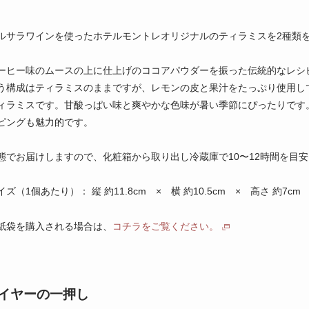
ルサラワインを使ったホテルモントレオリジナルのティラミスを2種類
ーヒー味のムースの上に仕上げのココアパウダーを振った伝統的なレシ
う構成はティラミスのままですが、レモンの皮と果汁をたっぷり使用し
ィラミスです。甘酸っぱい味と爽やかな色味が暑い季節にぴったりです
ピングも魅力的です。
態でお届けしますので、化粧箱から取り出し冷蔵庫で10〜12時間を目
ズ（1個あたり）： 縦 約11.8cm × 横 約10.5cm × 高さ 約7cm
紙袋を購入される場合は、
コチラをご覧ください。
イヤーの一押し