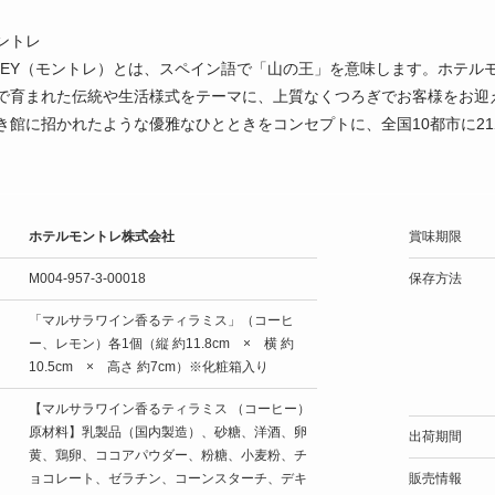
ントレ
EREY（モントレ）とは、スペイン語で「山の王」を意味します。ホテ
で育まれた伝統や生活様式をテーマに、上質なくつろぎでお客様をお迎
き館に招かれたような優雅なひとときをコンセプトに、全国10都市に2
ホテルモントレ株式会社
賞味期限
M004-957-3-00018
保存方法
「マルサラワイン香るティラミス」（コーヒ
ー、レモン）各1個（縦 約11.8cm × 横 約
10.5cm × 高さ 約7cm）※化粧箱入り
【マルサラワイン香るティラミス （コーヒー）
原材料】乳製品（国内製造）、砂糖、洋酒、卵
出荷期間
黄、鶏卵、ココアパウダー、粉糖、小麦粉、チ
ョコレート、ゼラチン、コーンスターチ、デキ
販売情報