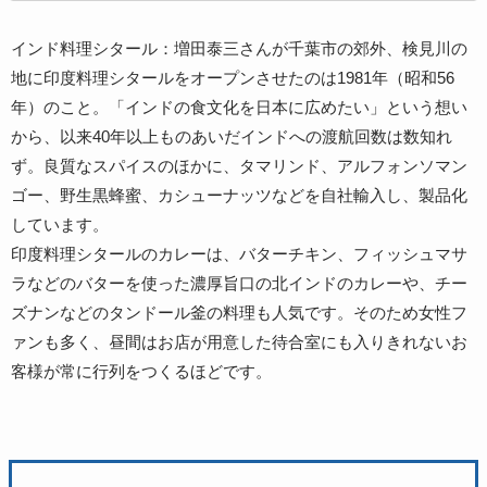
インド料理シタール：増田泰三さんが千葉市の郊外、検見川の
地に印度料理シタールをオープンさせたのは1981年（昭和56
年）のこと。「インドの食文化を日本に広めたい」という想い
から、以来40年以上ものあいだインドへの渡航回数は数知れ
ず。良質なスパイスのほかに、タマリンド、アルフォンソマン
ゴー、野生黒蜂蜜、カシューナッツなどを自社輸入し、製品化
しています。
印度料理シタールのカレーは、バターチキン、フィッシュマサ
ラなどのバターを使った濃厚旨口の北インドのカレーや、チー
ズナンなどのタンドール釜の料理も人気です。そのため女性フ
ァンも多く、昼間はお店が用意した待合室にも入りきれないお
客様が常に行列をつくるほどです。