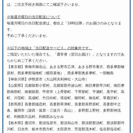
は、ご注文手続き画面にてご確認下さいませ。
※毎週月曜日の当日配送について
毎週月曜日の当日配送便は、都合上「18時以降」のお届けのみとなりま
す。
予めご了承くださいませ。
※以下の地域は「当日配送サービス」の対象外です。
ご指定いただいた場合でも、「通常便（翌日お届け）」となりますのであ
らかじめご了承ください。
【東京都】青梅市御岳山、あきる野市乙津、あきる野市養沢、西多摩郡檜
原村、西多摩郡瑞穂町（横田基地）、西多摩郡奥多摩町、一部離島
【神奈川県】伊勢原市（大山阿夫利神社・大山寺）
【山梨県】北都留郡小菅村、北都留郡丹波山村、南巨摩郡早川町、南巨摩
郡南部町、南都留郡、甲府市（上帯那町、下帯那町、平瀬町、黒平町、高
町、川窪町、高成町、竹日向町、塔岩町、猪狩町、御岳町、草鹿沢町）
【群馬県】吾妻郡嬬恋村、吾妻郡草津町、吾妻郡長野原町、吾妻郡中之
条、藤岡市（譲原・坂原・三波川・高山）、多野郡上野村、多野郡神流
町、利根郡片品村、利根郡みなかみ
【栃木県】鹿沼市、那須塩原市、那須烏山市、那須郡那須町、那須郡那珂
川町、日光市、栃木市西方町、太田原市、芳賀郡茂木町、塩谷郡塩谷町、