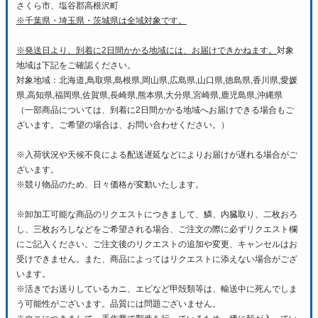
さくら市、塩谷郡高根沢町
※千葉県・埼玉県・茨城県は全域対象です。
※発送日より、到着に2日間かかる地域には、お届けできかねます。
対象
地域は下記をご確認ください。
対象地域：北海道,鳥取県,島根県,岡山県,広島県,山口県,徳島県,香川県,愛媛
県,高知県,福岡県,佐賀県,長崎県,熊本県,大分県,宮崎県,鹿児島県,沖縄県
（一部商品については、到着に2日間かかる地域へお届けできる場合もご
ざいます。ご希望の場合は、お問い合わせください。）
※入荷状況や天候不良による配送遅延などによりお届けが遅れる場合がご
ざいます。
※競り物品のため、日々価格が変動いたします。
※卸加工可能な商品のリクエストにつきまして、鱗、内臓取り、二枚おろ
し、三枚おろしなどをご希望される場合、ご注文の際に必ずリクエスト欄
にご記入ください。ご注文後のリクエストの追加や変更、キャンセルはお
受けできません。また、商品によってはリクエストに添えない場合がござ
います。
※活きでお送りしているカニ、エビなど甲殻類等は、輸送中に死んでしま
う可能性がございます。品質には問題ございません。