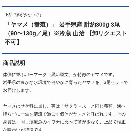
上品で癖が少ないです
「ヤマメ（養殖）」 岩手県産 計約300g 3尾
（90〜130g／尾）※冷蔵 山治 【卸リクエスト
不可】
商品説明
体側に並ぶパーマーク（黒い斑文）が特徴のヤマメです。
岩手県の豊かな水環境で健やかに育ったヤマメを、3尾セットで
お届けします。
ヤマメはサケ科に属し、実は「サクラマス」と同じ種類。海へ
降らずに一生を清流で過ごす個体がヤマメと呼ばれます。その
身質は、同じ渓流魚のイワナに比べて癖が少なく、上品で端正
な味わいが特徴です。