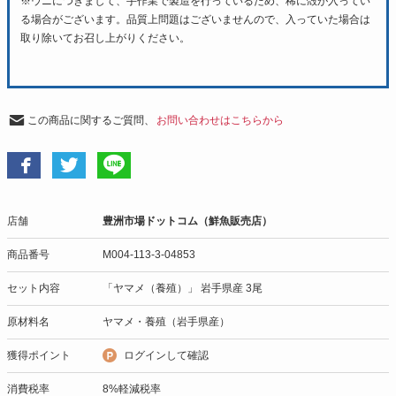
※ウニにつきまして、手作業で製造を行っているため、稀に殻が入ってい
る場合がございます。品質上問題はございませんので、入っていた場合は
取り除いてお召し上がりください。
この商品に関するご質問、
お問い合わせはこちらから
店舗
豊洲市場ドットコム（鮮魚販売店）
商品番号
M004-113-3-04853
セット内容
「ヤマメ（養殖）」 岩手県産 3尾
原材料名
ヤマメ・養殖（岩手県産）
獲得ポイント
ログインして確認
消費税率
8%軽減税率