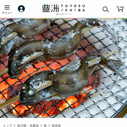
トップ
魚介類・水産品
魚
淡水魚