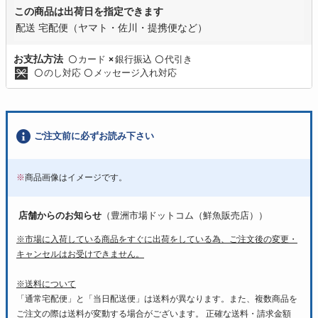
この商品は出荷日を指定できます
配送 宅配便（ヤマト・佐川・提携便など）
カード
銀行振込
代引き
お支払方法
〇
×
〇
のし対応
メッセージ入れ対応
〇
〇
ご注文前に必ずお読み下さい
※
商品画像はイメージです。
店舗からのお知らせ
（豊洲市場ドットコム（鮮魚販売店））
※市場に入荷している商品をすぐに出荷をしている為、ご注文後の変更・
キャンセルはお受けできません。
※送料について
「通常宅配便」と「当日配送便」は送料が異なります。また、複数商品を
ご注文の際は送料が変動する場合がございます。 正確な送料・請求金額