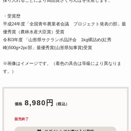
採り入れることにより高品質さくらんぼを生産します。
・受賞歴
平成24年度「全国青年農業者会議 プロジェクト発表の部」最
優秀賞（農林水産大臣賞）受賞
令和3年度 「山形県サクランボ品評会 1kg裸詰め(紅秀
峰)500g×2pc部」最優秀賞(山形県知事賞)受賞
※画像はイメージです。（着色の具合は等級により異なりま
す。）
8,980円
価格
（税込）
販売終了