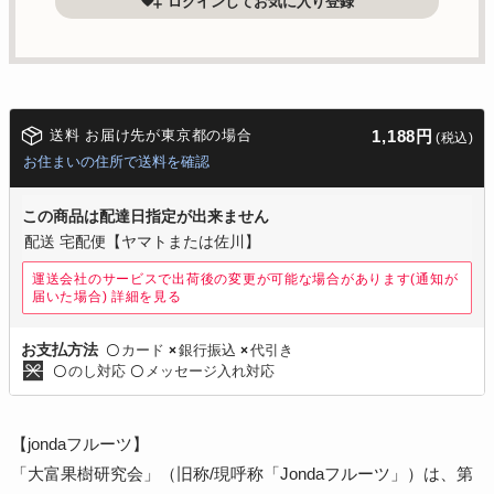
ログインしてお気に入り登録
送料 お届け先が東京都の場合
1,188円
(税込)
お住まいの住所で送料を確認
この商品は配達日指定が出来ません
配送 宅配便【ヤマトまたは佐川】
運送会社のサービスで出荷後の変更が可能な場合があります(通知が
届いた場合)
詳細を見る
カード
銀行振込
代引き
お支払方法
〇
×
×
のし対応
メッセージ入れ対応
〇
〇
【jondaフルーツ】
「大富果樹研究会」（旧称/現呼称「Jondaフルーツ」）は、第