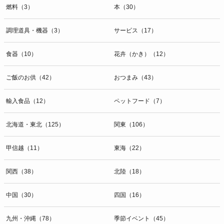
燃料（3）
本（30）
調理道具・機器（3）
サービス（17）
食器（10）
花卉（かき）（12）
ご飯のお供（42）
おつまみ（43）
輸入食品（12）
ペットフード（7）
北海道・東北（125）
関東（106）
甲信越（11）
東海（22）
関西（38）
北陸（18）
中国（30）
四国（16）
九州・沖縄（78）
季節イベント（45）