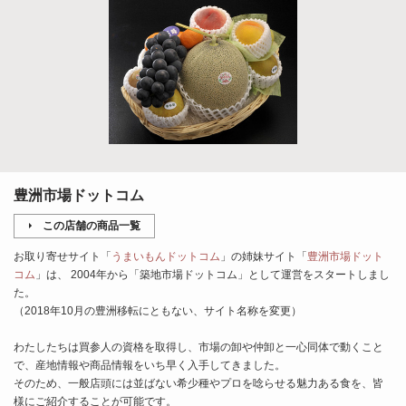
豊洲市場ドットコム
この店舗の商品一覧
お取り寄せサイト「
うまいもんドットコム
」の姉妹サイト「
豊洲市場ドット
コム
」は、 2004年から「築地市場ドットコム」として運営をスタートしまし
た。
（2018年10月の豊洲移転にともない、サイト名称を変更）
わたしたちは買参人の資格を取得し、市場の卸や仲卸と一心同体で動くこと
で、産地情報や商品情報をいち早く入手してきました。
そのため、一般店頭には並ばない希少種やプロを唸らせる魅力ある食を、皆
様にご紹介することが可能です。