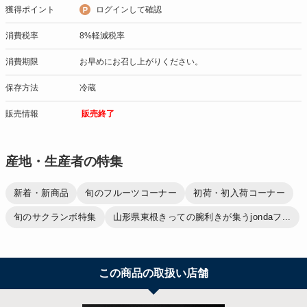
獲得ポイント
ログインして確認
消費税率
8%軽減税率
消費期限
お早めにお召し上がりください。
保存方法
冷蔵
販売情報
販売終了
産地・生産者の特集
新着・新商品
旬のフルーツコーナー
初荷・初入荷コーナー
旬のサクランボ特集
山形県東根きっての腕利きが集うjondaフ...
この商品の取扱い店舗