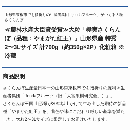
山形県東根市でも指折りの生産者集団「jondaフルーツ」がつくる大粒
さくらんぼ
≪農林水産大臣賞受賞≫大粒「極実さくらん
ぼ（品種：やまがた紅王）」山形県産 特秀
2〜3Lサイズ 計700g（約350g×2P）化粧箱 ※
冷蔵
商品説明
さくらんぼ生産量日本一の山形県東根市でも指折りの腕利き生
産者集団「Jondaフルーツ（旧「大富果樹研究会」）」。
さくらんぼ王国 山形県が20年以上かけて生み出した期待の新品
種「やまがた紅王」を、着色や味にこだわり厳しい基準を満た
した、大粒2〜3Lサイズに限定してお届けいたします。