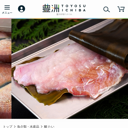
トップ
魚介類・水産品
鯛 たい