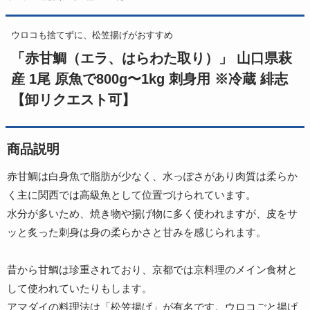
ウロコも捨てずに、松笠揚げがおすすめ
「赤甘鯛（エラ、はらわた取り）」 山口県萩
産 1尾 原魚で800g〜1kg 刺身用 ※冷蔵 緋志
【卸リクエスト可】
商品説明
赤甘鯛は白身魚で脂肪が少なく、水っぽさがあり肉質は柔らか
く主に関西では高級魚として位置づけられています。
水分が多いため、焼き物や揚げ物に多く使われますが、皮をサ
ッと炙った刺身は身の柔らかさと甘みを感じられます。
昔から甘鯛は珍重されており、京都では京料理のメイン食材と
して使われていたりもします。
アマダイの料理法は「松笠揚げ」が有名です。ウロコごと揚げ