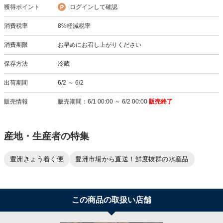
獲得ポイント
ログインして確認
消費税率
8%軽減税率
消費期限
お早めにお召し上がりください
保存方法
冷蔵
出荷期間
6/2 ～ 6/2
販売情報
販売期間：6/1 00:00 ～ 6/2 00:00
販売終了
産地・生産者の特集
豊洲きょう着く便
豊洲市場から直送！鮮度抜群の水産品
この商品の取扱い店舗