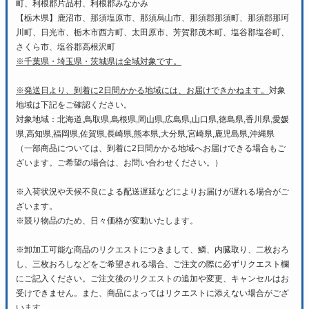
町、利根郡片品村、利根郡みなかみ
【栃木県】鹿沼市、那須塩原市、那須烏山市、那須郡那須町、那須郡那珂
川町、日光市、栃木市西方町、太田原市、芳賀郡茂木町、塩谷郡塩谷町、
さくら市、塩谷郡高根沢町
※千葉県・埼玉県・茨城県は全域対象です。
※発送日より、到着に2日間かかる地域には、お届けできかねます。
対象
地域は下記をご確認ください。
対象地域：北海道,鳥取県,島根県,岡山県,広島県,山口県,徳島県,香川県,愛媛
県,高知県,福岡県,佐賀県,長崎県,熊本県,大分県,宮崎県,鹿児島県,沖縄県
（一部商品については、到着に2日間かかる地域へお届けできる場合もご
ざいます。ご希望の場合は、お問い合わせください。）
※入荷状況や天候不良による配送遅延などによりお届けが遅れる場合がご
ざいます。
※競り物品のため、日々価格が変動いたします。
※卸加工可能な商品のリクエストにつきまして、鱗、内臓取り、二枚おろ
し、三枚おろしなどをご希望される場合、ご注文の際に必ずリクエスト欄
にご記入ください。ご注文後のリクエストの追加や変更、キャンセルはお
受けできません。また、商品によってはリクエストに添えない場合がござ
います。