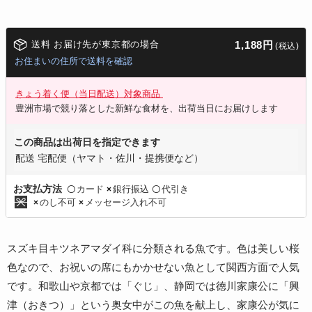
送料 お届け先が東京都の場合
1,188円
(税込)
お住まいの住所で送料を確認
きょう着く便（当日配送）対象商品
豊洲市場で競り落とした新鮮な食材を、出荷当日にお届けします
この商品は出荷日を指定できます
配送 宅配便（ヤマト・佐川・提携便など）
カード
銀行振込
代引き
お支払方法
〇
×
〇
のし不可
メッセージ入れ不可
×
×
スズキ目キツネアマダイ科に分類される魚です。色は美しい桜
色なので、お祝いの席にもかかせない魚として関西方面で人気
です。和歌山や京都では「ぐじ」、静岡では徳川家康公に「興
津（おきつ）」という奥女中がこの魚を献上し、家康公が気に