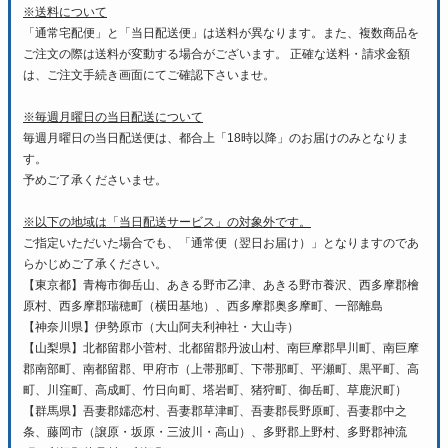
※送料について
「通常宅配便」と「当日配送便」は送料が異なります。また、複数商品を
ご注文の際は送料が変動する場合がございます。 正確な送料・請求金額
は、ご注文手続き画面にてご確認下さいませ。
※毎週月曜日の当日配送について
毎週月曜日の当日配送便は、都合上「18時以降」のお届けのみとなりま
す。
予めご了承くださいませ。
※以下の地域は「当日配送サービス」の対象外です。
ご指定いただいた場合でも、「通常便（翌日お届け）」となりますのであ
らかじめご了承ください。
【東京都】青梅市御岳山、あきる野市乙津、あきる野市養沢、西多摩郡檜
原村、西多摩郡瑞穂町（横田基地）、西多摩郡奥多摩町、一部離島
【神奈川県】伊勢原市（大山阿夫利神社・大山寺）
【山梨県】北都留郡小菅村、北都留郡丹波山村、南巨摩郡早川町、南巨摩
郡南部町、南都留郡、甲府市（上帯那町、下帯那町、平瀬町、黒平町、高
町、川窪町、高成町、竹日向町、塔岩町、猪狩町、御岳町、草鹿沢町）
【群馬県】吾妻郡嬬恋村、吾妻郡草津町、吾妻郡長野原町、吾妻郡中之
条、藤岡市（譲原・坂原・三波川・高山）、多野郡上野村、多野郡神流