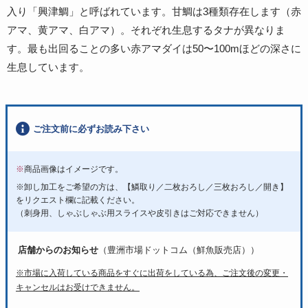
入り「興津鯛」と呼ばれています。甘鯛は3種類存在します（赤
アマ、黄アマ、白アマ）。それぞれ生息するタナが異なりま
す。最も出回ることの多い赤アマダイは50〜100mほどの深さに
生息しています。
ご注文前に必ずお読み下さい
※
商品画像はイメージです。
※卸し加工をご希望の方は、【鱗取り／二枚おろし／三枚おろし／開き】
をリクエスト欄に記載ください。
（刺身用、しゃぶしゃぶ用スライスや皮引きはご対応できません）
店舗からのお知らせ
（豊洲市場ドットコム（鮮魚販売店））
※市場に入荷している商品をすぐに出荷をしている為、ご注文後の変更・
キャンセルはお受けできません。