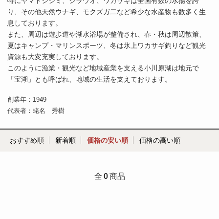
特にヤマトシジミ、シラウオ、ワカサギは全国有数の水揚を誇
り、その他天然ウナギ、モクズガ二など希少な水産物も数多く生
息しております。
また、周辺は遊歩道や湖水浴場が整備され、春・秋は周辺散策、
夏はキャンプ・マリンスポーツ、冬は氷上ワカサギ釣りなど観光
資源も大変充実しております。
このように漁業・観光など地域産業を支える小川原湖は地元で
「宝湖」とも呼ばれ、地域の生活を支えております。
創業年：1949
代表者：蛯名 秀樹
おすすめ順
新着順
価格の安い順
価格の高い順
全
0
商品