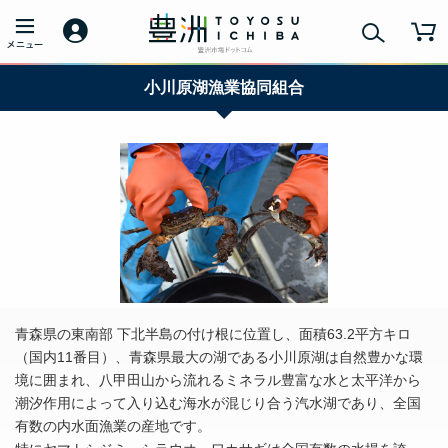
小川原湖漁業協同組合
青森県の東南部 下北半島の付け根に位置し、面積63.2平方キロ
（国内11番目）、青森県最大の湖である小川原湖は自然豊かな環
境に囲まれ、八甲田山から流れるミネラル豊富な水と太平洋から
潮汐作用によって入り込む海水が混じり合う汽水湖であり、全国
有数の内水面漁業の産地です。