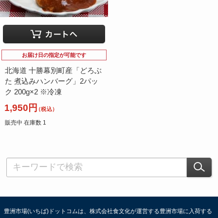
お届け日の指定が可能です
北海道 十勝幕別町産「どろぶ
た 煮込みハンバーグ」2パッ
ク 200g×2 ※冷凍
1,950円
（税込）
販売中 在庫数 1
豊洲市場(いちば)ドットコムは、株式会社食文化が運営する豊洲市場に入荷する