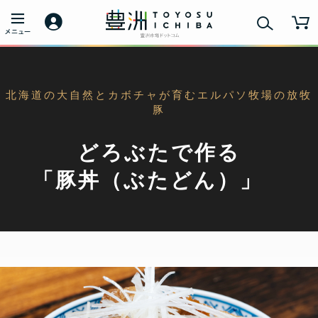
北海道の大自然とカボチャが育むエルパソ牧場の放牧
豚
どろぶたで作る
「豚丼（ぶたどん）」