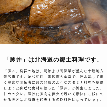
「豚丼」は北海道の郷土料理です。
「豚丼」発祥の地は、明治より養豚業が盛んな十勝地方
帯広市です。昭和初期、帯広市の食堂で、汗水流して働
く農家や開拓者に鰻の蒲焼のようなスタミナ料理を提供
しようと身近な食材を使った「豚丼」が誕生しました。
甘めのタレに漬けた豚肉を炭火で焼いて豪快にご飯にの
せる豚丼は北海道を代表する名物料理になっています。