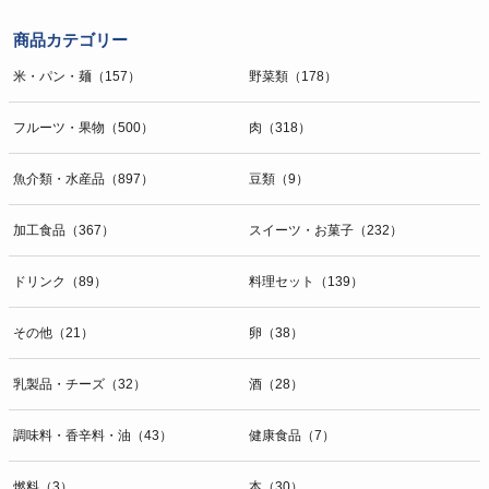
商品カテゴリー
米・パン・麺（157）
野菜類（178）
フルーツ・果物（500）
肉（318）
魚介類・水産品（897）
豆類（9）
加工食品（367）
スイーツ・お菓子（232）
ドリンク（89）
料理セット（139）
その他（21）
卵（38）
乳製品・チーズ（32）
酒（28）
調味料・香辛料・油（43）
健康食品（7）
燃料（3）
本（30）