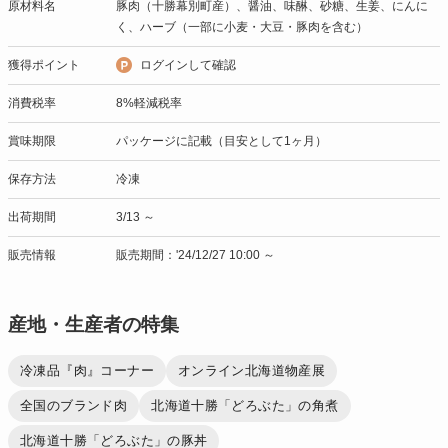
原材料名
豚肉（十勝幕別町産）、醤油、味醂、砂糖、生姜、にんに
く、ハーブ（一部に小麦・大豆・豚肉を含む）
獲得ポイント
ログインして確認
消費税率
8%軽減税率
賞味期限
パッケージに記載（目安として1ヶ月）
保存方法
冷凍
出荷期間
3/13 ～
販売情報
販売期間：'24/12/27 10:00 ～
産地・生産者の特集
冷凍品『肉』コーナー
オンライン北海道物産展
全国のブランド肉
北海道十勝「どろぶた」の角煮
北海道十勝「どろぶた」の豚丼