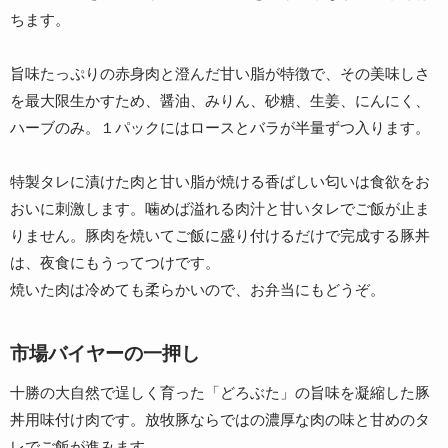
ちます。
旨味たっぷりの赤身肉と澄んだ甘い脂が特徴で、その美味しさ
を最大限生かすため、醤油、みりん、砂糖、生姜、にんにく、
ハーブのみ。１パックにはロースとバラが半量ずつ入ります。
特製タレに漬けた肉と甘い脂が焼ける香ばしい匂いは食欲をお
おいに刺激します。噛めば溢れる肉汁と甘いタレでご飯が止ま
りません。豚肉を焼いてご飯に盛り付けるだけで完成する豚丼
は、夜食にもうってつけです。
焼いた肉は冷めても柔らかいので、お弁当にもどうぞ。
市場バイヤーの一押し
十勝の大自然で逞しく育った「どろぶた」の旨味を凝縮した豚
丼用味付け肉です。放牧豚ならではの濃厚な肉の味と甘めのタ
レでご飯が進みます。