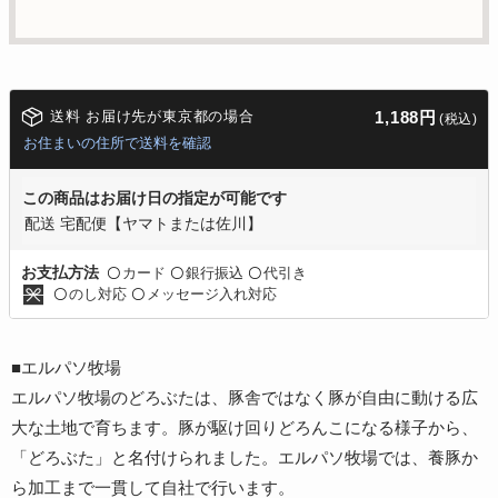
送料 お届け先が東京都の場合
1,188円
(税込)
お住まいの住所で送料を確認
この商品はお届け日の指定が可能です
配送 宅配便【ヤマトまたは佐川】
カード
銀行振込
代引き
お支払方法
〇
〇
〇
のし対応
メッセージ入れ対応
〇
〇
■エルパソ牧場
エルパソ牧場のどろぶたは、豚舎ではなく豚が自由に動ける広
大な土地で育ちます。豚が駆け回りどろんこになる様子から、
「どろぶた」と名付けられました。エルパソ牧場では、養豚か
ら加工まで一貫して自社で行います。