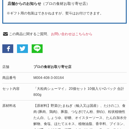
店舗からのお知らせ
（プロの食材お取り寄せ店）
※
ギフト用の包装はできかねますが、熨斗はお付けできます。
この商品に関するご質問、
お問い合わせはこちらから
店舗
プロの食材お取り寄せ店
商品番号
M004-408-3-00164
セット内容
「大粒肉シューマイ」 20個セット 10個入り×2パック 合計
800g
原材料名
【原材料】野菜(たまねぎ（輸入又は国産）、たけのこ)、食
肉 (豚肉、鶏肉)、豚脂、つなぎ(でん粉、卵白)、粒状植物性
たん白、しょうゆ、砂糖、オイスターソース、たん白加水分
解物、食塩、ほたてエキス、植物油脂、香辛料、ブイヨン、