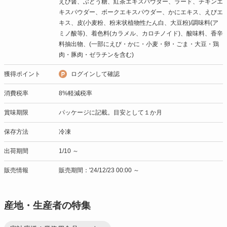
えび醤、ぶどう糖、紅茶エキスパウダー、ラード、チキンエ
キスパウダー、ボークエキスパウダー、かにエキス、えびエ
キス、皮(小麦粉、粉末状植物性たん白、大豆粉)/調味料(ア
ミノ酸等)、着色料(カラメル、カロチノイド)、酸味料、香辛
料抽出物、(一部にえび・かに・小麦・卵・ごま・大豆・鶏
肉・豚肉・ゼラチンを含む)
獲得ポイント
ログインして確認
消費税率
8%軽減税率
賞味期限
パッケージに記載。目安として１か月
保存方法
冷凍
出荷期間
1/10 ～
販売情報
販売期間：'24/12/23 00:00 ～
産地・生産者の特集