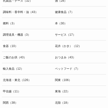
乳製品・チーズ（32）
酒（28）
調味料・香辛料・油（43）
健康食品（7）
燃料（3）
本（30）
調理道具・機器（3）
サービス（17）
食器（10）
花卉（かき）（12）
ご飯のお供（43）
おつまみ（43）
輸入食品（12）
ペットフード（7）
北海道・東北（126）
関東（106）
甲信越（11）
東海（22）
関西（38）
北陸（18）