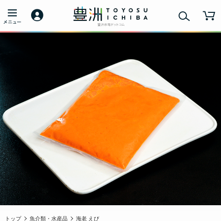
トップ
魚介類・水産品
海老 えび