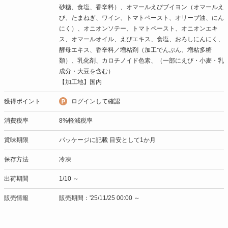
砂糖、食塩、香辛料）、オマールえびブイヨン（オマールえ
び、たまねぎ、ワイン、トマトペースト、オリーブ油、にん
にく）、オニオンソテー、トマトペースト、オニオンエキ
ス、オマールオイル、えびエキス、食塩、おろしにんにく、
酵母エキス、香辛料／増粘剤（加工でんぷん、増粘多糖
類）、乳化剤、カロチノイド色素、（一部にえび・小麦・乳
成分・大豆を含む）
【加工地】国内
獲得ポイント
ログインして確認
消費税率
8%軽減税率
賞味期限
パッケージに記載 目安として1か月
保存方法
冷凍
出荷期間
1/10 ～
販売情報
販売期間：'25/11/25 00:00 ～