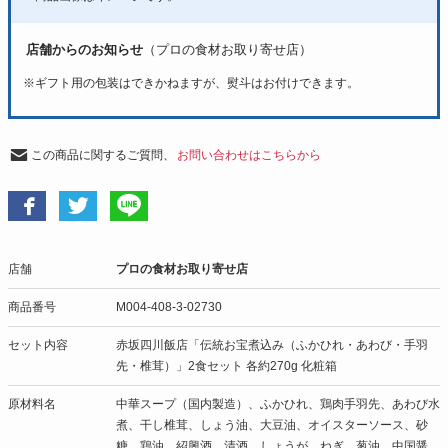
店舗からのお知らせ
（プロの食材お取り寄せ店）
※
ギフト用の包装はできかねますが、熨斗はお付けできます。
この商品に関するご質問、
お問い合わせはこちらから
店舗
プロの食材お取り寄せ店
商品番号
M004-408-3-02730
セット内容
赤坂四川飯店「伝統お宝煮込み（ふかひれ・あわび・手羽
先・椎茸）」2食セット 各約270g 化粧箱
原材料名
中華スープ（国内製造）、ふかひれ、鶏肉手羽先、あわび水
煮、干し椎茸、しょう油、大豆油、オイスターソース、砂
糖、鶏油、紹興酒、清酒、しょうが、ねぎ、葱油、中国醤