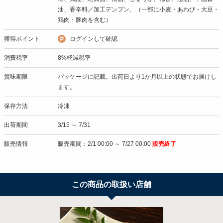
油、香辛料／加工デンプン、（一部に小麦・あわび・大豆・
鶏肉・豚肉を含む）
獲得ポイント
ログインして確認
消費税率
8%軽減税率
賞味期限
パッケージに記載。出荷日より1か月以上の状態でお届けし
ます。
保存方法
冷凍
出荷期間
3/15 ～ 7/31
販売情報
販売期間：2/1 00:00 ～ 7/27 00:00
販売終了
この商品の取扱い店舗