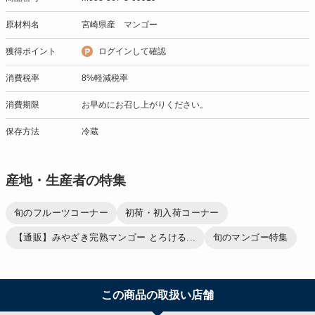
原材料名
宮崎県産 マンゴー
獲得ポイント
ログインして確認
消費税率
8%軽減税率
消費期限
お早めにお召し上がりください。
保存方法
冷蔵
産地・生産者の特集
旬のフルーツコーナー
初荷・初入荷コーナー
【通販】みやざき完熟マンゴー とろける...
旬のマンゴー特集
この商品の取扱い店舗