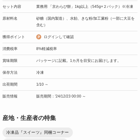
セット内容
業務用 「京わらび餅」1kg以上（545g×２パック）※冷凍
原材料名
砂糖（国内製造）、水飴、きな粉/加工澱粉（一部に大豆を
含む）
獲得ポイント
ログインして確認
消費税率
8%軽減税率
賞味期限
パッケージに記載。1カ月を目安にお届けします。
保存方法
冷凍
出荷期間
1/10 ～
販売情報
販売期間：'24/12/23 00:00 ～
産地・生産者の特集
冷凍品『スイーツ』同梱コーナー