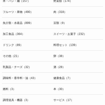
米・パン・麺（157）
野菜類（174）
フルーツ・果物（490）
肉（318）
魚介類・水産品（899）
豆類（9）
加工食品（364）
スイーツ・お菓子（232）
ドリンク（89）
料理セット（139）
その他（21）
卵（38）
乳製品・チーズ（32）
酒（28）
調味料・香辛料・油（43）
健康食品（7）
燃料（3）
本（30）
調理道具・機器（3）
サービス（17）