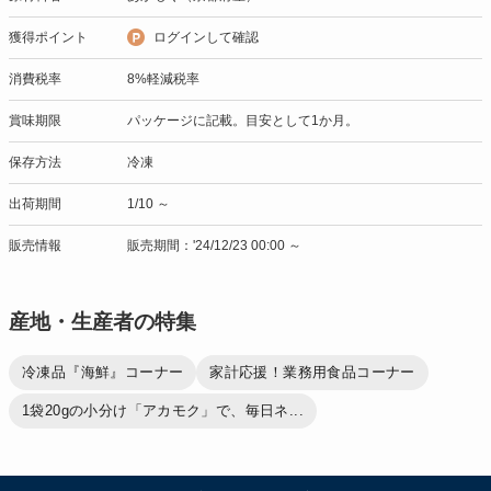
獲得ポイント
ログインして確認
消費税率
8%軽減税率
賞味期限
パッケージに記載。目安として1か月。
保存方法
冷凍
出荷期間
1/10 ～
販売情報
販売期間：'24/12/23 00:00 ～
産地・生産者の特集
冷凍品『海鮮』コーナー
家計応援！業務用食品コーナー
1袋20gの小分け「アカモク」で、毎日ネ...