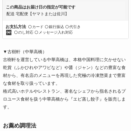
この商品はお届け日の指定が可能です
配送 宅配便【ヤマトまたは佐川】
カード
銀行振込
代引き
お支払方法
〇
〇
〇
のし対応
メッセージ入れ対応
〇
〇
▼古樹軒（中華高橋）
古樹軒を運営している中華高橋は、本格中国料理に欠かせない
乾貨（ふかひれやアワビなど）や醤（ジャン）などの豊富な食
材から、有名店のメニューを再現した究極の冷凍惣菜まで豊富
な食材を取り扱っています。
格式高いホテルやレストラン、著名なシェフから指名されるプ
ロユース食材を扱う中華高橋から『エビ蒸し餃子』を販売しま
す。
お薦め調理法