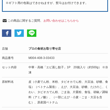
※
ギフト用の包装はできかねますが、熨斗はお付けできます。
この商品に関するご質問、
お問い合わせはこちらから
店舗
プロの食材お取り寄せ店
商品番号
M004-408-3-03433
セット内容
中華・高橋「エビ蒸し餃子」1P 20個入り（約500g） ※冷
凍
原材料名
皮（小麦でん粉、米粉、タピオカでん粉、大豆油、砂糖、食
塩）（ベトナム製造）、えび、大豆油、砂糖、たけのこ、く
わい、タピオカでん粉、ごま油、片栗粉、食塩、胡椒／調味
料（アミノ酸）、（一部にえび・小麦・ごま・大豆を含
む）、原産国ベトナム